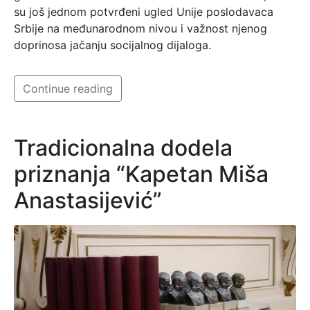
su još jednom potvrđeni ugled Unije poslodavaca
Srbije na međunarodnom nivou i važnost njenog
doprinosa jačanju socijalnog dijaloga.
Continue reading
Tradicionalna dodela
priznanja “Kapetan Miša
Anastasijević”