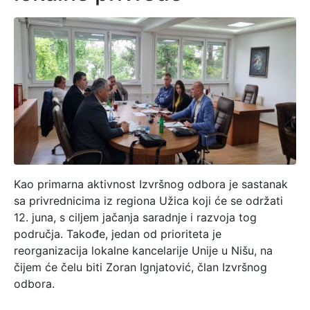
Kao primarna aktivnost Izvršnog odbora je sastanak
sa privrednicima iz regiona Užica koji će se održati
12. juna, s ciljem jačanja saradnje i razvoja tog
područja. Takođe, jedan od prioriteta je
reorganizacija lokalne kancelarije Unije u Nišu, na
čijem će čelu biti Zoran Ignjatović, član Izvršnog
odbora.