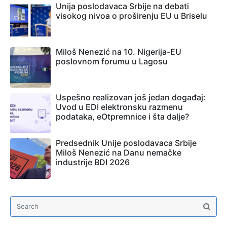
Unija poslodavaca Srbije na debati
visokog nivoa o proširenju EU u Briselu
Miloš Nenezić na 10. Nigerija-EU
poslovnom forumu u Lagosu
Uspešno realizovan još jedan događaj:
Uvod u EDI elektronsku razmenu
podataka, eOtpremnice i šta dalje?
Predsednik Unije poslodavaca Srbije
Miloš Nenezić na Danu nemačke
industrije BDI 2026