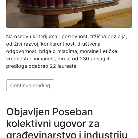
Na osnovu kriterijuma : poslovnost, tržišna pozicija,
održivi razvoj, konkurentnost, društvena
odgovornost, briga o mladima, moralne i etičke
vrednosti i humanost, žiri je od 230 pristiglih
predloga odabrao 22 laureata.
Continue reading
Objavljen Poseban
kolektivni ugovor za
građevinarstvo i industriju