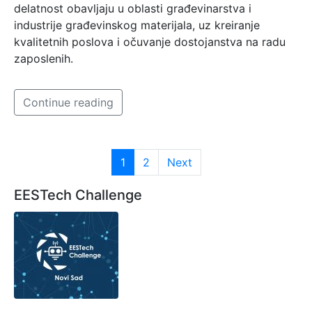
delatnost obavljaju u oblasti građevinarstva i
industrije građevinskog materijala, uz kreiranje
kvalitetnih poslova i očuvanje dostojanstva na radu
zaposlenih.
Continue reading
1
2
Next
EESTech Challenge