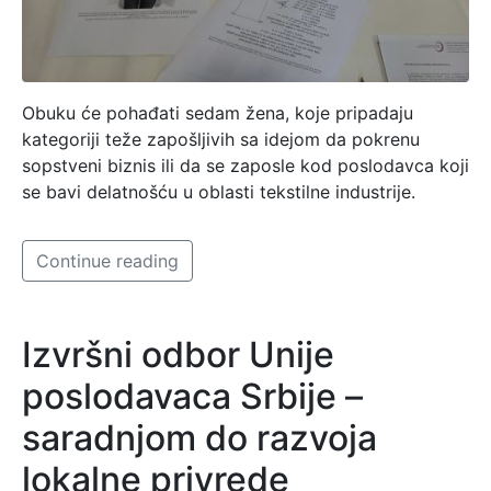
Obuku će pohađati sedam žena, koje pripadaju
kategoriji teže zapošljivih sa idejom da pokrenu
sopstveni biznis ili da se zaposle kod poslodavca koji
se bavi delatnošću u oblasti tekstilne industrije.
Continue reading
Izvršni odbor Unije
poslodavaca Srbije –
saradnjom do razvoja
lokalne privrede