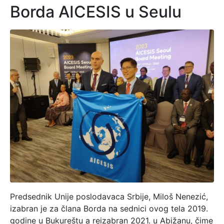
Borda AICESIS u Seulu
Predsednik Unije poslodavaca Srbije, Miloš Nenezić,
izabran je za člana Borda na sednici ovog tela 2019.
godine u Bukureštu a reizabran 2021. u Abižanu, čime