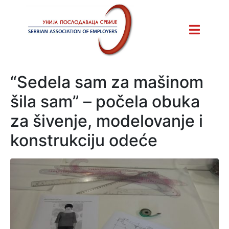
“Sedela sam za mašinom
šila sam” – počela obuka
za šivenje, modelovanje i
konstrukciju odeće