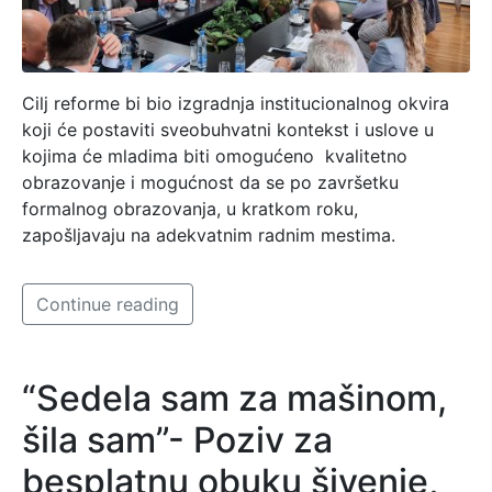
Cilj reforme bi bio izgradnja institucionalnog okvira
koji će postaviti sveobuhvatni kontekst i uslove u
kojima će mladima biti omogućeno kvalitetno
obrazovanje i mogućnost da se po završetku
formalnog obrazovanja, u kratkom roku,
zapošljavaju na adekvatnim radnim mestima.
Continue reading
“Sedela sam za mašinom,
šila sam”- Poziv za
besplatnu obuku šivenje,