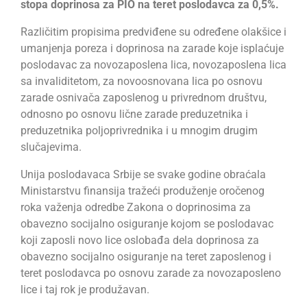
stopa doprinosa za PIO na teret poslodavca za 0,5%.
Različitim propisima predviđene su određene olakšice i
umanjenja poreza i doprinosa na zarade koje isplaćuje
poslodavac za novozaposlena lica, novozaposlena lica
sa invaliditetom, za novoosnovana lica po osnovu
zarade osnivača zaposlenog u privrednom društvu,
odnosno po osnovu lične zarade preduzetnika i
preduzetnika poljoprivrednika i u mnogim drugim
slučajevima.
Unija poslodavaca Srbije se svake godine obraćala
Ministarstvu finansija tražeći produženje oročenog
roka važenja odredbe Zakona o doprinosima za
obavezno socijalno osiguranje kojom se poslodavac
koji zaposli novo lice oslobađa dela doprinosa za
obavezno socijalno osiguranje na teret zaposlenog i
teret poslodavca po osnovu zarade za novozaposleno
lice i taj rok je produžavan.