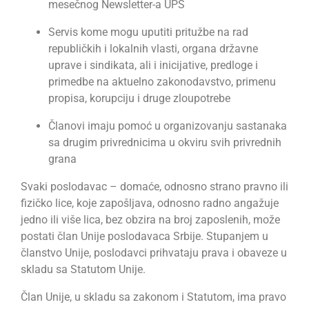
mesečnog Newsletter-a UPS
Servis kome mogu uputiti pritužbe na rad
republičkih i lokalnih vlasti, organa državne
uprave i sindikata, ali i inicijative, predloge i
primedbe na aktuelno zakonodavstvo, primenu
propisa, korupciju i druge zloupotrebe
Članovi imaju pomoć u organizovanju sastanaka
sa drugim privrednicima u okviru svih privrednih
grana
Svaki poslodavac – domaće, odnosno strano pravno ili
fizičko lice, koje zapošljava, odnosno radno angažuje
jedno ili više lica, bez obzira na broj zaposlenih, može
postati član Unije poslodavaca Srbije. Stupanjem u
članstvo Unije, poslodavci prihvataju prava i obaveze u
skladu sa Statutom Unije.
Član Unije, u skladu sa zakonom i Statutom, ima pravo