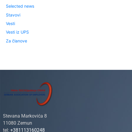
Selected news
Stavovi
Vesti
Vesti iz UPS
Za članove
Stevana Markovića 8
11080 Zemun
tel:
+381113160248