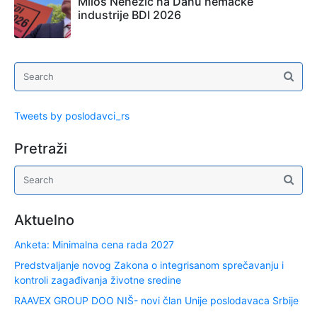
Miloš Nenezić na Danu nemačke
industrije BDI 2026
Tweets by poslodavci_rs
Pretraži
Aktuelno
Anketa: Minimalna cena rada 2027
Predstvaljanje novog Zakona o integrisanom sprečavanju i
kontroli zagađivanja životne sredine
RAAVEX GROUP DOO NIŠ- novi član Unije poslodavaca Srbije