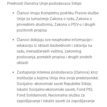
Prednosti članstva Unije poslodavaca Srbije:
Članovi imaju Kompletnu podršku Pravne službe
Unije za tumačenje Zakona o radu, Zakona o
privrednim društvima, Zakona o PDV-u i drugih
pozitivnih propisa
Članovi dobijaju sve neophodne informacije i
edukaciju iz oblasti bezbednosti i zdravlja na
radu, menadžerskih veština, zakonitog
poslovanja, poreskih propisa i drugih srodnih
oblasti
Zastupanje interesa poslodavaca (članova) kroz
institucije u kojima Unija ima svoje predstavnike:
Socijalno- ekonomski savet Republike Srbije,
lokalni Socijalno-ekonomski saveti, Fond PIO,
Fond Solidarnosti, Nacionalna služba za
zapošljavanje i lokalni saveti za zapošljavanje