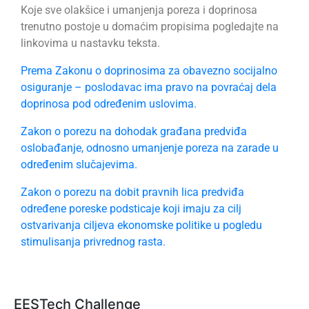
Koje sve olakšice i umanjenja poreza i doprinosa
trenutno postoje u domaćim propisima pogledajte na
linkovima u nastavku teksta.
Prema Zakonu o doprinosima za obavezno socijalno
osiguranje – poslodavac ima pravo na povraćaj dela
doprinosa pod određenim uslovima.
Zakon o porezu na dohodak građana predviđa
oslobađanje, odnosno umanjenje poreza na zarade u
određenim slučajevima.
Zakon o porezu na dobit pravnih lica predviđa
određene poreske podsticaje koji imaju za cilj
ostvarivanja ciljeva ekonomske politike u pogledu
stimulisanja privrednog rasta.
EESTech Challenge