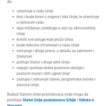
da:
učestvuje u radu Unije
bira i bude biran u organe i tela Unije, te učestvuje
u njihovom radu
daje mišljenja i predloge u vezi sa aktivnostima
Unije
koristi sve usluge koje pruža Unija
bude redovno informisan o radu Unije
ostvaruje i druga prava, u skladu sa zakonom i
Statutom
poštuje Statut i druge akte Unije
neguje i poštuje dobre poslovne običaje i
poslovni moral i štiti ugled Unije
zastupa i ostvaruje ciljeve, programska načela i
stavove Unije
Budući članovi Unije poslodavaca ovde mogu da
pročitaju
Statut Unije poslodavaca Srbije
i
Odluku o
članarini
.