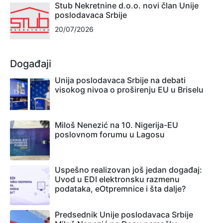
Stub Nekretnine d.o.o. novi član Unije
poslodavaca Srbije
20/07/2026
Događaji
Unija poslodavaca Srbije na debati
visokog nivoa o proširenju EU u Briselu
Miloš Nenezić na 10. Nigerija-EU
poslovnom forumu u Lagosu
Uspešno realizovan još jedan događaj:
Uvod u EDI elektronsku razmenu
podataka, eOtpremnice i šta dalje?
Predsednik Unije poslodavaca Srbije