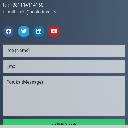
tel:
+381114114160
e-mail:
info@poslodavci.rs
Pošalji (Send)