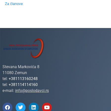
Za članove
Stevana Markovića 8
11080 Zemun
tel:
+381113160248
tel:
+381114114160
e-mail:
info@poslodavci.rs