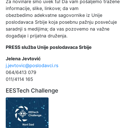
Za novinare smo uvek tu! Da vam pošaljemo tražene
informacije, slike, linkove; da vam
obezbedimo adekvatne sagovornike iz Unije
poslodavaca Srbije koja posebnu pažnju posvećuje
saradnji s medijima; da vas pozovemo na važne
događaje i prijatna druženja.
PRESS služba Unije poslodavaca Srbije
Jelena Jevtović
j.jevtovic@poslodavci.rs
064/6413 079
011/4114 165
EESTech Challenge