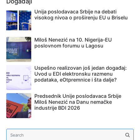
Događaji
Unija poslodavaca Srbije na debati
visokog nivoa o proširenju EU u Briselu
Miloš Nenezić na 10. Nigerija-EU
poslovnom forumu u Lagosu
Uspešno realizovan još jedan događaj:
Uvod u EDI elektronsku razmenu
podataka, eOtpremnice i šta dalje?
Predsednik Unije poslodavaca Srbije
Miloš Nenezić na Danu nemačke
industrije BDI 2026