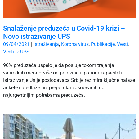
Snalaženje preduzeća u Covid-19 krizi –
Novo istraživanje UPS
09/04/2021
|
Istraživanja
,
Korona virus
,
Publikacije
,
Vesti
,
Vesti iz UPS
90% preduzeća uspelo je da posluje tokom trajanja
vanrednih mera – više od polovine u punom kapacitetu.
Istraživanje Unije poslodavaca Srbije rezimira ključne nalaze
ankete i predlaže niz preporuka zasnovanih na
najurgentnijim potrebama preduzeća.