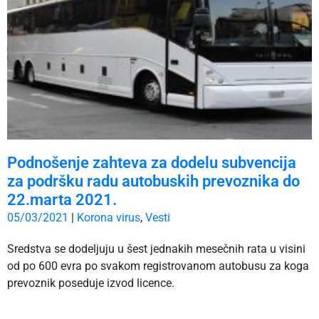
Podnošenje zahteva za dodelu subvencija
za podršku radu autobuskih prevoznika do
22.marta 2021.
05/03/2021
|
Korona virus
,
Vesti
Sredstva se dodeljuju u šest jednakih mesečnih rata u visini
od po 600 evra po svakom registrovanom autobusu za koga
prevoznik poseduje izvod licence.