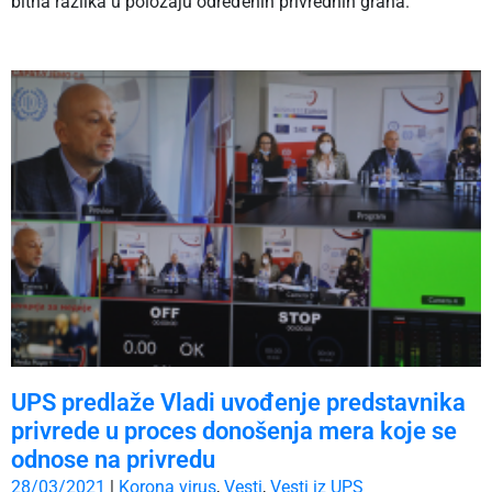
bitna razlika u položaju određenih privrednih grana.
UPS predlaže Vladi uvođenje predstavnika
privrede u proces donošenja mera koje se
odnose na privredu
28/03/2021
|
Korona virus
,
Vesti
,
Vesti iz UPS