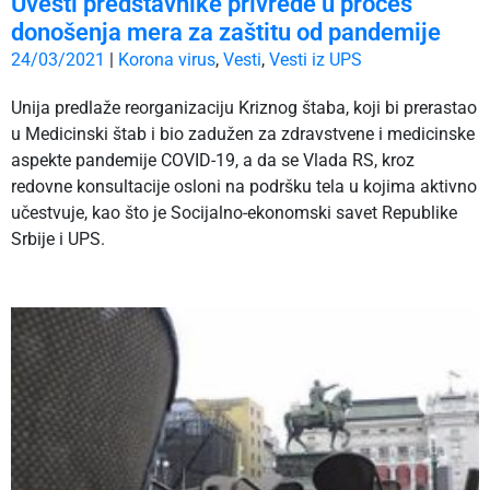
Uvesti predstavnike privrede u proces
donošenja mera za zaštitu od pandemije
24/03/2021
|
Korona virus
,
Vesti
,
Vesti iz UPS
Unija predlaže reorganizaciju Kriznog štaba, koji bi prerastao
u Medicinski štab i bio zadužen za zdravstvene i medicinske
aspekte pandemije COVID-19, a da se Vlada RS, kroz
redovne konsultacije osloni na podršku tela u kojima aktivno
učestvuje, kao što je Socijalno-ekonomski savet Republike
Srbije i UPS.