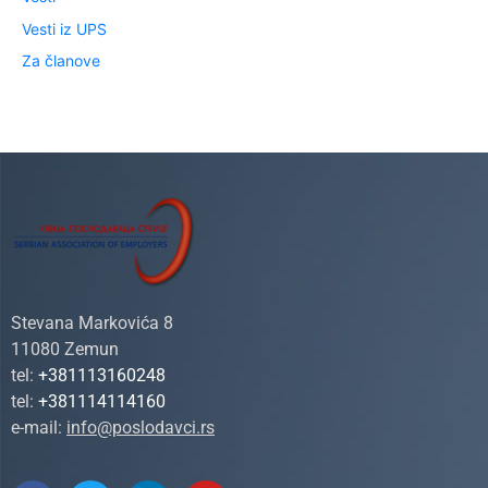
Vesti iz UPS
Za članove
Stevana Markovića 8
11080 Zemun
tel:
+381113160248
tel:
+381114114160
e-mail:
info@poslodavci.rs