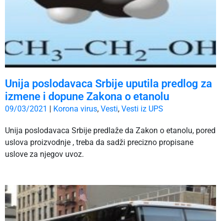
Unija poslodavaca Srbije uputila predlog za
izmene i dopune Zakona o etanolu
09/03/2021
|
Korona virus
,
Vesti
,
Vesti iz UPS
Unija poslodavaca Srbije predlaže da Zakon o etanolu, pored
uslova proizvodnje , treba da sadži precizno propisane
uslove za njegov uvoz.