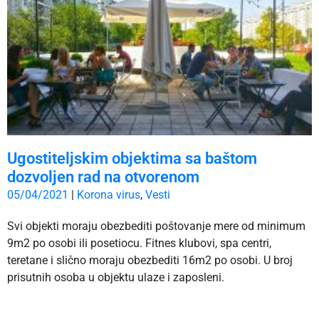
Ugostiteljskim objektima sa baštom
dozvoljen rad na otvorenom
05/04/2021
|
Korona virus
,
Vesti
Svi objekti moraju obezbediti poštovanje mere od minimum
9m2 po osobi ili posetiocu. Fitnes klubovi, spa centri,
teretane i slično moraju obezbediti 16m2 po osobi. U broj
prisutnih osoba u objektu ulaze i zaposleni.