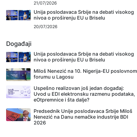
21/07/2026
Unija poslodavaca Srbije na debati visokog
nivoa o proširenju EU u Briselu
20/07/2026
Događaji
Unija poslodavaca Srbije na debati visokog
nivoa o proširenju EU u Briselu
Miloš Nenezić na 10. Nigerija-EU poslovnom
forumu u Lagosu
Uspešno realizovan još jedan događaj:
Uvod u EDI elektronsku razmenu podataka,
eOtpremnice i šta dalje?
Predsednik Unije poslodavaca Srbije Miloš
Nenezić na Danu nemačke industrije BDI
2026