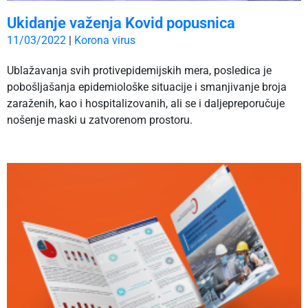
Ukidanje važenja Kovid popusnica
11/03/2022
|
Korona virus
Ublažavanja svih protivepidemijskih mera, posledica je
pobošljašanja epidemiološke situacije i smanjivanje broja
zaraženih, kao i hospitalizovanih, ali se i daljepreporučuje
nošenje maski u zatvorenom prostoru.