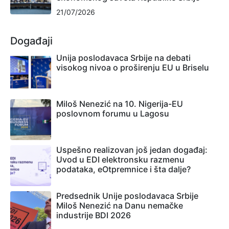
21/07/2026
Događaji
Unija poslodavaca Srbije na debati
visokog nivoa o proširenju EU u Briselu
Miloš Nenezić na 10. Nigerija-EU
poslovnom forumu u Lagosu
Uspešno realizovan još jedan događaj:
Uvod u EDI elektronsku razmenu
podataka, eOtpremnice i šta dalje?
Predsednik Unije poslodavaca Srbije
Miloš Nenezić na Danu nemačke
industrije BDI 2026