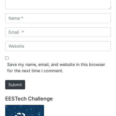
*
N
a
m
E
e
m
*
a
W
i
e
l
b
*
s
Save my name, email, and website in this browser
i
for the next time I comment.
t
e
Submit
EESTech Challenge