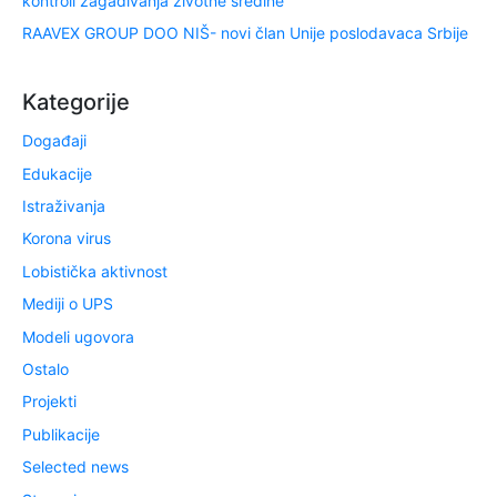
kontroli zagađivanja životne sredine
RAAVEX GROUP DOO NIŠ- novi član Unije poslodavaca Srbije
Kategorije
Događaji
Edukacije
Istraživanja
Korona virus
Lobistička aktivnost
Mediji o UPS
Modeli ugovora
Ostalo
Projekti
Publikacije
Selected news