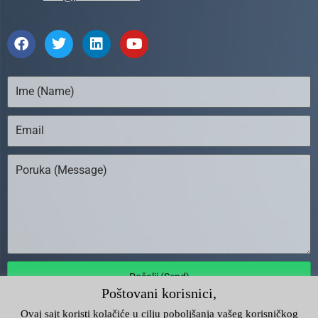
Pošalji (Send)
Poštovani korisnici,
Ovaj sajt koristi kolačiće u cilju poboljšanja vašeg korisničkog