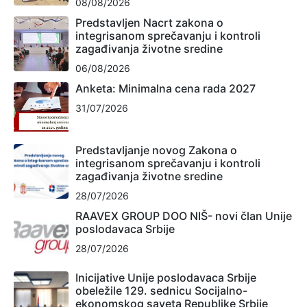
08/08/2026
Predstavljen Nacrt zakona o
integrisanom sprečavanju i kontroli
zagađivanja životne sredine
06/08/2026
Anketa: Minimalna cena rada 2027
31/07/2026
Predstavljanje novog Zakona o
integrisanom sprečavanju i kontroli
zagađivanja životne sredine
28/07/2026
RAAVEX GROUP DOO NIŠ- novi član Unije
poslodavaca Srbije
28/07/2026
Inicijative Unije poslodavaca Srbije
obeležile 129. sednicu Socijalno-
ekonomskog saveta Republike Srbije