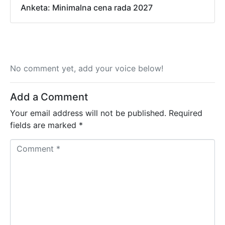
Anketa: Minimalna cena rada 2027
No comment yet, add your voice below!
Add a Comment
Your email address will not be published.
Required
fields are marked
*
C
o
m
m
e
n
t