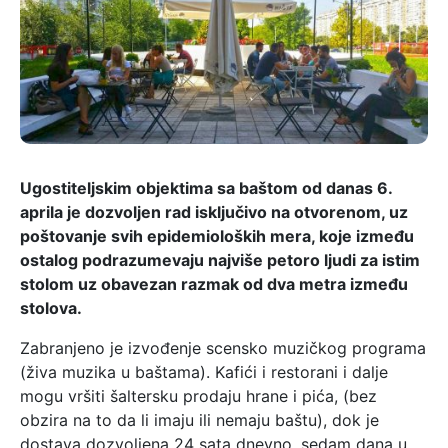
Ugostiteljskim objektima sa baštom od danas 6.
aprila je dozvoljen rad isključivo na otvorenom, uz
poštovanje svih epidemioloških mera, koje između
ostalog podrazumevaju najviše petoro ljudi za istim
stolom uz obavezan razmak od dva metra između
stolova.
Zabranjeno je izvođenje scensko muzičkog programa
(živa muzika u baštama). Kafići i restorani i dalje
mogu vršiti šaltersku prodaju hrane i pića, (bez
obzira na to da li imaju ili nemaju baštu), dok je
dostava dozvoljena 24 sata dnevno, sedam dana u