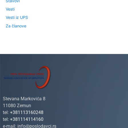
Stavovi
Vesti
Vesti iz UPS
Za članove
Stevana Markovića 8
11080 Zemun
tel:
+381113160248
tel:
+381114114160
e-mail:
info@poslodavci.rs