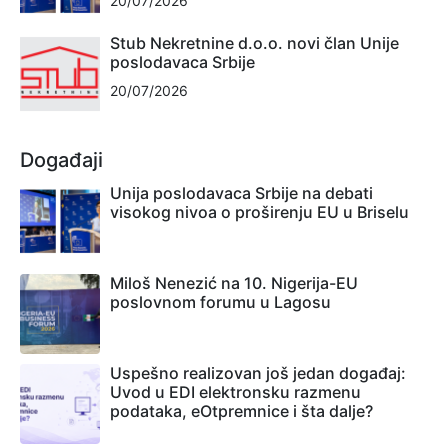
20/07/2026
Stub Nekretnine d.o.o. novi član Unije
poslodavaca Srbije
20/07/2026
Događaji
Unija poslodavaca Srbije na debati
visokog nivoa o proširenju EU u Briselu
Miloš Nenezić na 10. Nigerija-EU
poslovnom forumu u Lagosu
Uspešno realizovan još jedan događaj:
Uvod u EDI elektronsku razmenu
podataka, eOtpremnice i šta dalje?