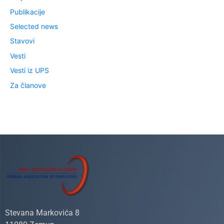
Publikacije
Selected news
Stavovi
Vesti
Vesti iz UPS
Za članove
Stevana Markovića 8