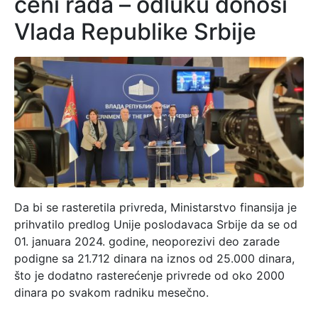
ceni rada – odluku donosi
Vlada Republike Srbije
Da bi se rasteretila privreda, Ministarstvo finansija je
prihvatilo predlog Unije poslodavaca Srbije da se od
01. januara 2024. godine, neoporezivi deo zarade
podigne sa 21.712 dinara na iznos od 25.000 dinara,
što je dodatno rasterećenje privrede od oko 2000
dinara po svakom radniku mesečno.