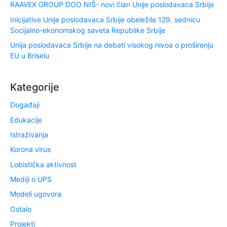
RAAVEX GROUP DOO NIŠ- novi član Unije poslodavaca Srbije
Inicijative Unije poslodavaca Srbije obeležile 129. sednicu
Socijalno-ekonomskog saveta Republike Srbije
Unija poslodavaca Srbije na debati visokog nivoa o proširenju
EU u Briselu
Kategorije
Događaji
Edukacije
Istraživanja
Korona virus
Lobistička aktivnost
Mediji o UPS
Modeli ugovora
Ostalo
Projekti