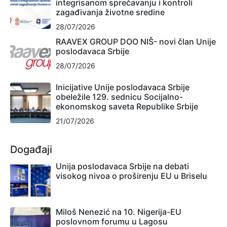
integrisanom sprečavanju i kontroli
zagađivanja životne sredine
28/07/2026
RAAVEX GROUP DOO NIŠ- novi član Unije
poslodavaca Srbije
28/07/2026
Inicijative Unije poslodavaca Srbije
obeležile 129. sednicu Socijalno-
ekonomskog saveta Republike Srbije
21/07/2026
Događaji
Unija poslodavaca Srbije na debati
visokog nivoa o proširenju EU u Briselu
Miloš Nenezić na 10. Nigerija-EU
poslovnom forumu u Lagosu