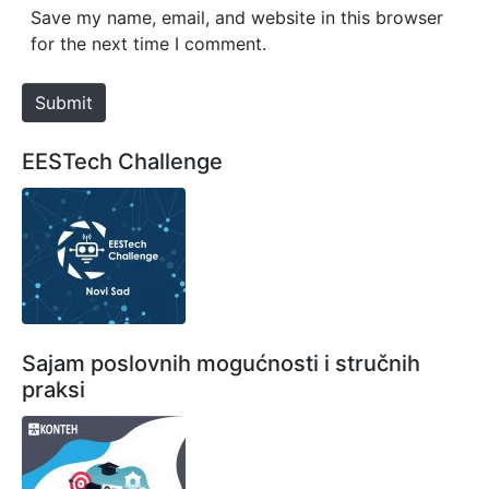
*
s
Save my name, email, and website in this browser
i
for the next time I comment.
t
e
Submit
EESTech Challenge
Sajam poslovnih mogućnosti i stručnih
praksi