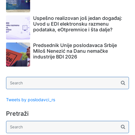
Uspešno realizovan još jedan događaj:
Uvod u EDI elektronsku razmenu
podataka, eOtpremnice i šta dalje?
Predsednik Unije poslodavaca Srbije
Miloš Nenezić na Danu nemačke
industrije BDI 2026
Tweets by poslodavci_rs
Pretraži