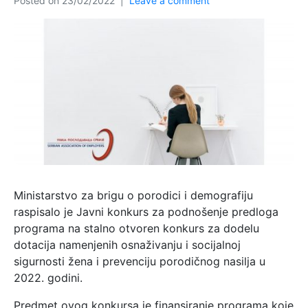
Posted on
23/02/2022
Leave a comment
Ministarstvo za brigu o porodici i demografiju
raspisalo je Javni konkurs za podnošenje predloga
programa na stalno otvoren konkurs za dodelu
dotacija namenjenih osnaživanju i socijalnoj
sigurnosti žena i prevenciju porodičnog nasilja u
2022. godini.
Predmet ovog konkursa je finansiranje programa koje