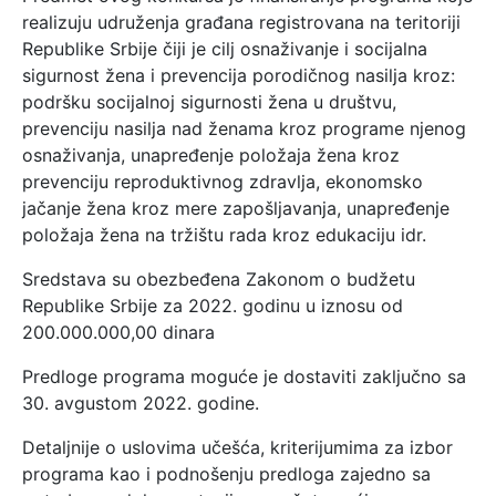
realizuju udruženja građana registrovana na teritoriji
Republike Srbije čiji je cilj osnaživanje i socijalna
sigurnost žena i prevencija porodičnog nasilja kroz:
podršku socijalnoj sigurnosti žena u društvu,
prevenciju nasilja nad ženama kroz programe njenog
osnaživanja, unapređenje položaja žena kroz
prevenciju reproduktivnog zdravlja, ekonomsko
jačanje žena kroz mere zapošljavanja, unapređenje
položaja žena na tržištu rada kroz edukaciju idr.
Sredstava su obezbeđena Zakonom o budžetu
Republike Srbije za 2022. godinu u iznosu od
200.000.000,00 dinara
Predloge programa moguće je dostaviti zaključno sa
30. avgustom 2022. godine.
Detaljnije o uslovima učešća, kriterijumima za izbor
programa kao i podnošenju predloga zajedno sa