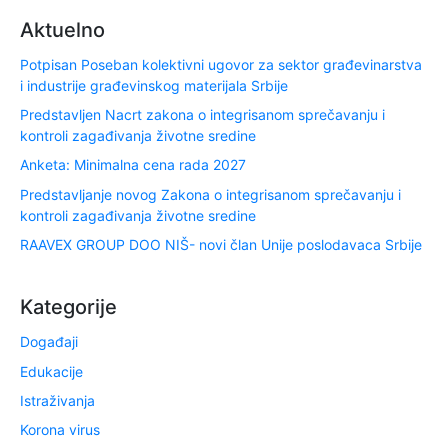
Aktuelno
Potpisan Poseban kolektivni ugovor za sektor građevinarstva
i industrije građevinskog materijala Srbije
Predstavljen Nacrt zakona o integrisanom sprečavanju i
kontroli zagađivanja životne sredine
Anketa: Minimalna cena rada 2027
Predstavljanje novog Zakona o integrisanom sprečavanju i
kontroli zagađivanja životne sredine
RAAVEX GROUP DOO NIŠ- novi član Unije poslodavaca Srbije
Kategorije
Događaji
Edukacije
Istraživanja
Korona virus