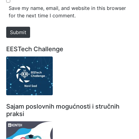
*
s
Save my name, email, and website in this browser
i
for the next time I comment.
t
e
Submit
EESTech Challenge
Sajam poslovnih mogućnosti i stručnih
praksi