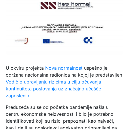
U okviru projekta
Nova normalnost
uspešno je
održana nacionalna radionica na kojoj je predstavljen
Vodič o upravljanju rizicima u cilju očuvanja
kontinuiteta poslovanja uz značajno učešće
zaposlenih.
Preduzeća su se od početka pandemije našla u
centru ekonomske neizvesnosti i bilo je potrebno
identifikovati koji su rizici prepoznati kao najveći,
kao i da li su poslodavci adekvatno pripremljeni na