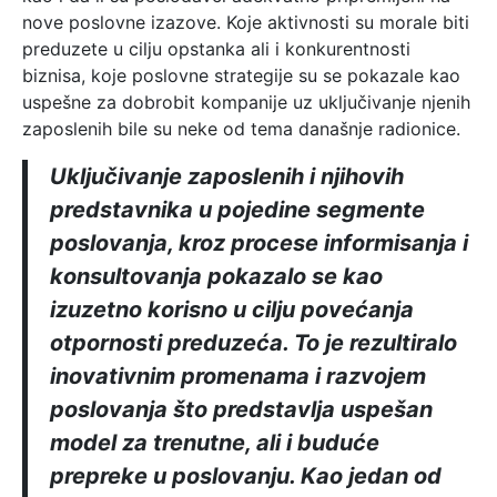
nove poslovne izazove. Koje aktivnosti su morale biti
preduzete u cilju opstanka ali i konkurentnosti
biznisa, koje poslovne strategije su se pokazale kao
uspešne za dobrobit kompanije uz uključivanje njenih
zaposlenih bile su neke od tema današnje radionice.
Uključivanje zaposlenih i njihovih
predstavnika u pojedine segmente
poslovanja, kroz procese informisanja i
konsultovanja pokazalo se kao
izuzetno korisno u cilju povećanja
otpornosti preduzeća. To je rezultiralo
inovativnim promenama i razvojem
poslovanja što predstavlja uspešan
model za trenutne, ali i buduće
prepreke u poslovanju. Kao jedan od