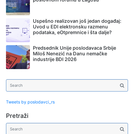
Uspešno realizovan još jedan događaj:
Uvod u EDI elektronsku razmenu
podataka, eOtpremnice i šta dalje?
Predsednik Unije poslodavaca Srbije
Miloš Nenezić na Danu nemačke
industrije BDI 2026
Tweets by poslodavci_rs
Pretraži