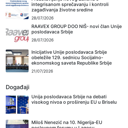
integrisanom sprečavanju i kontroli
zagađivanja životne sredine
28/07/2026
RAAVEX GROUP DOO NIŠ- novi član Unije
poslodavaca Srbije
28/07/2026
Inicijative Unije poslodavaca Srbije
obeležile 129. sednicu Socijalno-
ekonomskog saveta Republike Srbije
21/07/2026
Događaji
Unija poslodavaca Srbije na debati
visokog nivoa o proširenju EU u Briselu
Miloš Nenezić na 10. Nigerija-EU
poslovnom forumu u Lagosu