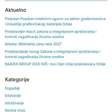
Aktuelno
Potpisan Poseban kolektivni ugovor za sektor građevinarstva
i industrije građevinskog materijala Srbije
Predstavljen Nacrt zakona o integrisanom sprečavanju i
kontroli zagađivanja životne sredine
Anketa: Minimalna cena rada 2027
Predstavljanje novog Zakona o integrisanom sprečavanju i
kontroli zagađivanja životne sredine
RAAVEX GROUP DOO NIŠ- novi član Unije poslodavaca Srbije
Kategorije
Događaji
Edukacije
Istraživanja
Korona virus