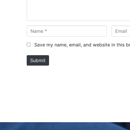
t
*
N
E
a
m
m
a
Save my name, email, and website in this b
e
i
*
l
Submit
*