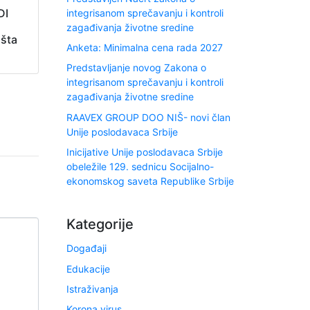
DI
integrisanom sprečavanju i kontroli
zagađivanja životne sredine
 šta
Anketa: Minimalna cena rada 2027
Predstavljanje novog Zakona o
integrisanom sprečavanju i kontroli
zagađivanja životne sredine
RAAVEX GROUP DOO NIŠ- novi član
Unije poslodavaca Srbije
Inicijative Unije poslodavaca Srbije
obeležile 129. sednicu Socijalno-
ekonomskog saveta Republike Srbije
Kategorije
Događaji
Edukacije
Istraživanja
Korona virus