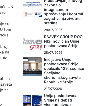
Predstavljanje novog
Zakona o
inače UN
integrisanom
zvor
sprečavanju i kontroli
zagađivanja životne
sredine
oje su
. U tom
28/07/2026
nička
RAAVEX GROUP DOO
NIŠ- novi član Unije
poslodavaca Srbije
obroj
ka na
28/07/2026
tuta
Inicijative Unije
poslodavaca Srbije
obeležile 129. sednicu
Socijalno-
ekonomskog saveta
obalni
Republike Srbije
 saveta
21/07/2026
je za
Unija poslodavaca
Srbije na debati
visokog nivoa o
ao