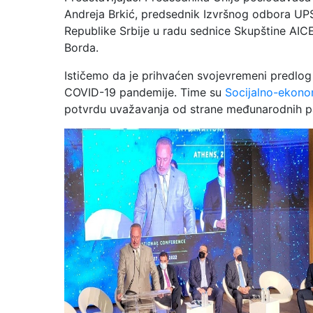
Andreja Brkić, predsednik Izvršnog odbora UPS
Republike Srbije u radu sednice Skupštine AIC
Borda.
Ističemo da je prihvaćen svojevremeni predlog
COVID-19 pandemije. Time su
Socijalno-ekono
potvrdu uvažavanja od strane međunarodnih p