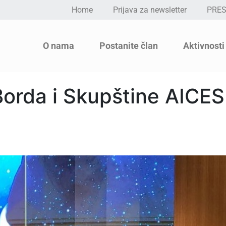
Home
Prijava za newsletter
PRE
O nama
Postanite član
Aktivnosti
orda i Skupštine AICES