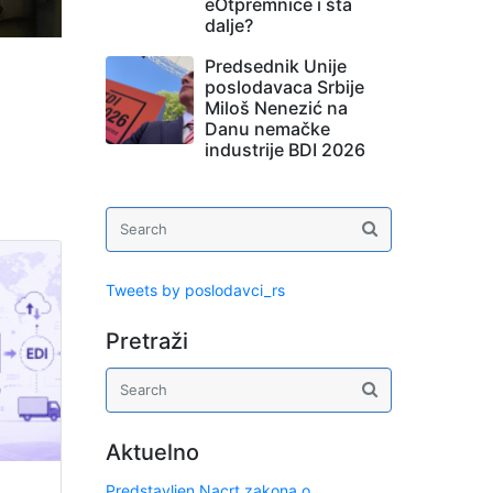
eOtpremnice i šta
dalje?
Predsednik Unije
poslodavaca Srbije
Miloš Nenezić na
Danu nemačke
industrije BDI 2026
Tweets by poslodavci_rs
Pretraži
Aktuelno
Predstavljen Nacrt zakona o