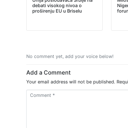
Unija poslodavaca Srbije na
Milo
debati visokog nivoa o
Nige
proširenju EU u Briselu
foru
No comment yet, add your voice below!
Add a Comment
Your email address will not be published.
Requ
C
o
m
m
e
n