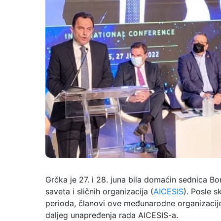
Grčka je 27. i 28. juna bila domaćin sednica B
saveta i sličnih organizacija (
AICESIS
). Posle 
perioda, članovi ove međunarodne organizacije s
daljeg unapređenja rada AICESIS-a.