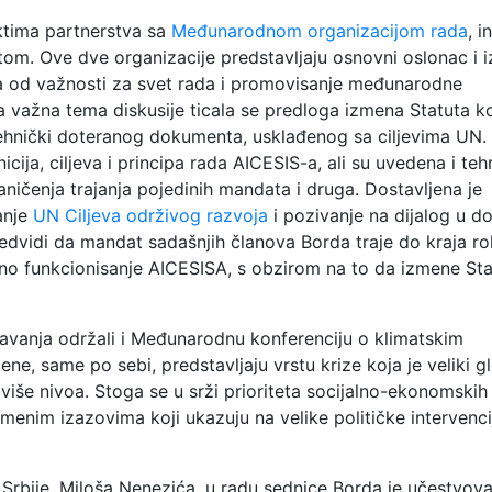
ktima partnerstva sa
Međunarodnom organizacijom rada
, 
om. Ove dve organizacije predstavljaju osnovni oslonac i i
a od važnosti za svet rada i promovisanje međunarodne
a važna tema diskusije ticala se predloga izmena Statuta k
 tehnički doteranog dokumenta, usklađenog sa ciljevima UN
cija, ciljeva i principa rada AICESIS-a, ali su uvedena i teh
aničenja trajanja pojedinih mandata i druga. Dostavljena je
vanje
UN Ciljeva održivog razvoja
i pozivanje na dijalog u d
edvidi da mandat sadašnjih članova Borda traje do kraja ro
ano funkcionisanje AICESISA, s obzirom na to da izmene Sta
avanja održali i Međunarodnu konferenciju o klimatskim
e, same po sebi, predstavljaju vrstu krize koja je veliki gl
više nivoa. Stoga se u srži prioriteta socijalno-ekonomskih
vremenim izazovima koji ukazuju na velike političke intervenci
 Srbije, Miloša Nenezića, u radu sednice Borda je učestvov