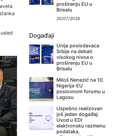
proširenju EU u
saveta
Briselu
astanka
20/07/2026
 usled
Događaji
Unija poslodavaca
Srbije na debati
visokog nivoa o
proširenju EU u
Briselu
Miloš Nenezić na 10.
Nigerija-EU
poslovnom forumu u
Lagosu
Uspešno realizovan
još jedan događaj:
Uvod u EDI
elektronsku razmenu
podataka,