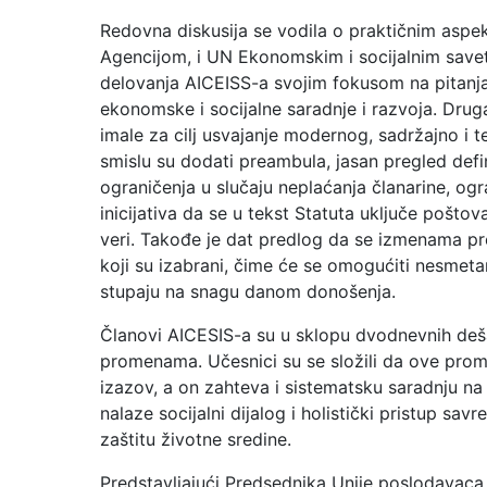
Redovna diskusija se vodila o praktičnim aspe
Agencijom, i UN Ekonomskim i socijalnim savet
delovanja AICEISS-a svojim fokusom na pitanj
ekonomske i socijalne saradnje i razvoja. Drug
imale za cilj usvajanje modernog, sadržajno i
smislu su dodati preambula, jasan pregled defini
ograničenja u slučaju neplaćanja članarine, ogr
inicijativa da se u tekst Statuta uključe pošto
veri. Takođe je dat predlog da se izmenama pr
koji su izabrani, čime će se omogućiti nesmet
stupaju na snagu danom donošenja.
Članovi AICESIS-a su u sklopu dvodnevnih deš
promenama. Učesnici su se složili da ove promen
izazov, a on zahteva i sistematsku saradnju na 
nalaze socijalni dijalog i holistički pristup sa
zaštitu životne sredine.
Predstavljajući Predsednika Unije poslodavaca