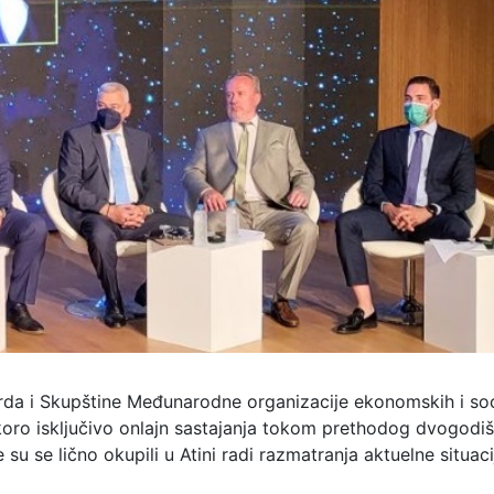
orda i Skupštine Međunarodne organizacije ekonomskih i soc
skoro isključivo onlajn sastajanja tokom prethodog dvogodi
u se lično okupili u Atini radi razmatranja aktuelne situacij