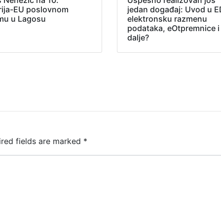
š Nenezić na 10.
Uspešno realizovan još
rija-EU poslovnom
jedan događaj: Uvod u E
mu u Lagosu
elektronsku razmenu
podataka, eOtpremnice i
dalje?
ired fields are marked
*