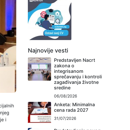
Najnovije vesti
Predstavljen Nacrt
zakona o
integrisanom
sprečavanju i kontroli
zagađivanja životne
sredine
06/08/2026
Anketa: Minimalna
ijalnih
cena rada 2027
šnjeg
31/07/2026
e i