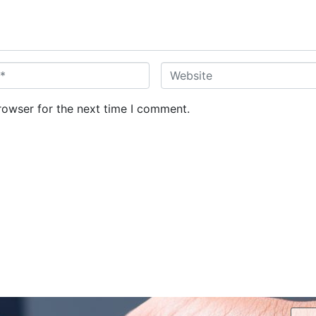
W
e
b
rowser for the next time I comment.
s
i
t
e