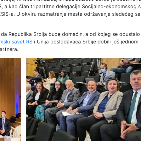
, a kao član tripartitne delegacije Socijalno-ekonomskog 
ESIS-a. U okviru razmatranja mesta održavanja sledećeg s
 da Republika Srbija bude domaćin, a od kojeg se odustalo
mski savet RS
i Unija poslodavaca Srbije dobili još jednom
artnera.