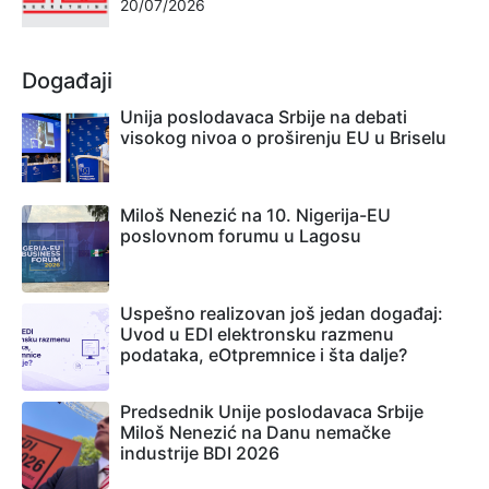
20/07/2026
Događaji
Unija poslodavaca Srbije na debati
visokog nivoa o proširenju EU u Briselu
Miloš Nenezić na 10. Nigerija-EU
poslovnom forumu u Lagosu
Uspešno realizovan još jedan događaj:
Uvod u EDI elektronsku razmenu
podataka, eOtpremnice i šta dalje?
Predsednik Unije poslodavaca Srbije
Miloš Nenezić na Danu nemačke
industrije BDI 2026