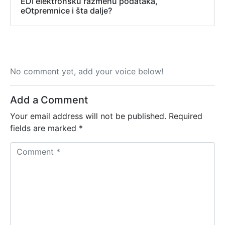
EDI elektronsku razmenu podataka,
eOtpremnice i šta dalje?
No comment yet, add your voice below!
Add a Comment
Your email address will not be published.
Required
fields are marked
*
C
o
m
m
e
n
t