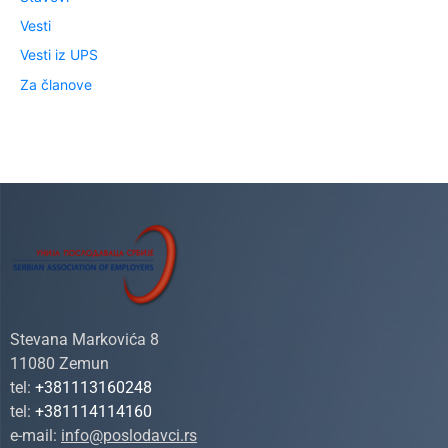
Vesti
Vesti iz UPS
Za članove
Stevana Markovića 8
11080 Zemun
tel:
+381113160248
tel:
+381114114160
e-mail:
info@poslodavci.rs