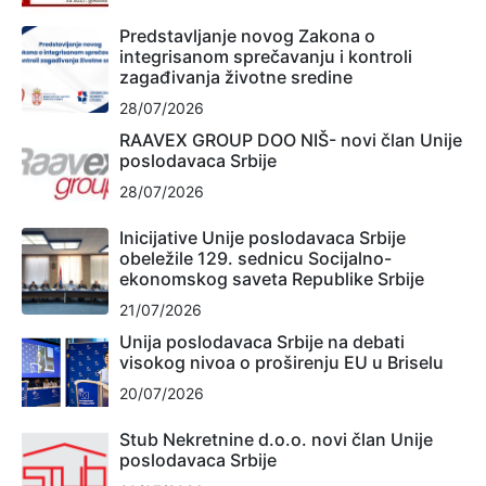
Predstavljanje novog Zakona o
integrisanom sprečavanju i kontroli
zagađivanja životne sredine
28/07/2026
RAAVEX GROUP DOO NIŠ- novi član Unije
poslodavaca Srbije
28/07/2026
Inicijative Unije poslodavaca Srbije
obeležile 129. sednicu Socijalno-
ekonomskog saveta Republike Srbije
21/07/2026
Unija poslodavaca Srbije na debati
visokog nivoa o proširenju EU u Briselu
20/07/2026
Stub Nekretnine d.o.o. novi član Unije
poslodavaca Srbije