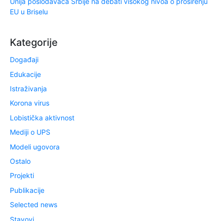
Unija poslodavaca Srbije na debati visokog nivoa o proširenju
EU u Briselu
Kategorije
Događaji
Edukacije
Istraživanja
Korona virus
Lobistička aktivnost
Mediji o UPS
Modeli ugovora
Ostalo
Projekti
Publikacije
Selected news
Stavovi