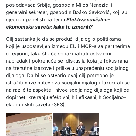
poslodavaca Srbije, gospodin Miloš Nenezić i
generalni sekretar, gospodin Boško Savković, koji su
ujedno i panelisti na temu
Efektiva socijalno-
ekonomska saveta: kako to izmeriti?
Cilj sastanka je da se produži dijalog o politikama
koji je uspostavljen između EU i MOR-a sa partnerima
u regionu, tako što će se razmatrati ostvareni
napredak i pokrenuće se diskusija koja je fokusirana
na trenutne izazove i prilike u unapređenju socijalnog
dijaloga. Da bi se ostvario ovaj cilj potrebno je
istražiti nove puteve za socijalni dijalog i fokusirati se
na različite aspekte i nivoe socijalnog dijaloga koji će
dopirneti kreiranju efektivnijih i efikasnijih Socijalno-
ekonomskih saveta (SES).