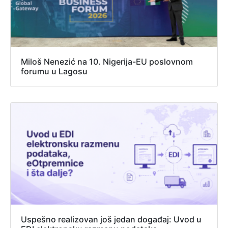
Miloš Nenezić na 10. Nigerija-EU poslovnom
forumu u Lagosu
Uspešno realizovan još jedan događaj: Uvod u