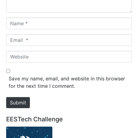
*
N
a
m
E
e
m
*
a
W
i
e
l
b
*
s
Save my name, email, and website in this browser
i
for the next time I comment.
t
e
Submit
EESTech Challenge