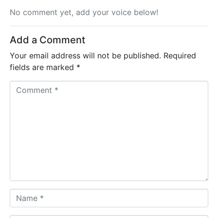
No comment yet, add your voice below!
Add a Comment
Your email address will not be published.
Required
fields are marked
*
C
o
m
m
e
n
t
*
N
a
m