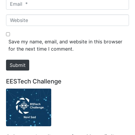
E
e
m
*
a
W
i
e
l
b
*
s
Save my name, email, and website in this browser
i
for the next time I comment.
t
e
Submit
EESTech Challenge