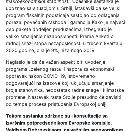
makroekonomske stabilnosti.
Učesnike sastanka je
upoznao sa situacijom u Srbiji, istakavši da se veliki
program fiskalnih podsticaja sastojao od odlaganja
poreza, povećanih rashoda i garancija Kako je najveći
deo paketa dodeljen preduzećima, izbegnuto je
veliko smanjenje nezaposlenosti. Prema Anketi o
radnoj snazi stopa nezaposlenosti u trećem kvartalu
2020.godine, bila je 9%, niža nego 2019.
Naglasio je da će važan aspekt biti uvođenje
programa „zelenog rasta“ i napora za ekonomski
oporavak nakon COVID-19, istovremeno
odgovarajući na izazove koji uključuju smanjenje
broja stanovnika, nedostatak radne snage i klimatske
promene. Nastavak rasta Srbije presudno će zavisiti
od tempa procesa pristupanja Evropskoj uniji.
Tokom sastanka održane su i konsultacije sa
Izvršnim potpredsednikom Evropske komisije,
Valdisom Dobrovskisom, najvažnijim sagovornikom