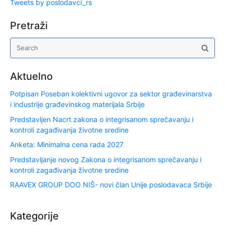
Tweets by poslodavci_rs
Pretraži
Aktuelno
Potpisan Poseban kolektivni ugovor za sektor građevinarstva
i industrije građevinskog materijala Srbije
Predstavljen Nacrt zakona o integrisanom sprečavanju i
kontroli zagađivanja životne sredine
Anketa: Minimalna cena rada 2027
Predstavljanje novog Zakona o integrisanom sprečavanju i
kontroli zagađivanja životne sredine
RAAVEX GROUP DOO NIŠ- novi član Unije poslodavaca Srbije
Kategorije