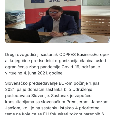
Drugi ovogodišnji sastanak COPRES BusinessEurope-
a, kojeg čine predsednici organizacija članica, usled
ograničenja zbog pandemije Covid-19, održan je
virtuelno 4. juna 2021. godine.
Slovenačko predsedavanje EU-om počinje 1. jula
2021. pa je domaćin sastanka bilo Udruženje
poslodavaca Slovenije. Sastanak je započeo
konsultacijama sa slovenačkim Premijerom, Janezom
Janšom, koji je na sastanku istakao 4 prioritetne
teme na koje će se EU fokusirati tokom narednih 6