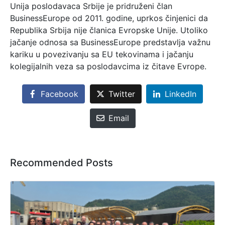
Unija poslodavaca Srbije je pridruženi član
BusinessEurope od 2011. godine, uprkos činjenici da
Republika Srbija nije članica Evropske Unije. Utoliko
jačanje odnosa sa BusinessEurope predstavlja važnu
kariku u povezivanju sa EU tekovinama i jačanju
kolegijalnih veza sa poslodavcima iz čitave Evrope.
Facebook
Twitter
LinkedIn
Email
Recommended Posts