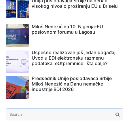
Unija poslodavaca Srbije na debati
visokog nivoa o proširenju EU u Briselu
Miloš Nenezić na 10. Nigerija-EU
poslovnom forumu u Lagosu
Uspešno realizovan još jedan događaj:
Uvod u EDI elektronsku razmenu
podataka, eOtpremnice i šta dalje?
Predsednik Unije poslodavaca Srbije
Miloš Nenezić na Danu nemačke
industrije BDI 2026