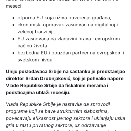
meseci:
otporna EU koja uživa poverenje građana,
ekonomski oporavak zasnovan na digitalnoj i
zelenoj tranziciji,
EU zasnovana na vladavini prava i evropskom
načinu života
bezbedna EU i pouzdan partner na evropskom i
svetskom nivou
Uniju poslodavaca Srbije na sastanku je predstavljao
direktor Srđan Drobnjaković, koji je pohvalio napore
Vlade Republike Srbije da fiskalnim merama i
podsticajima ublaži recesiju.
Vlada Republike Srbije je nastavila da sprovodi
programe koji se bave strukturnim slabostima,
povećavaju efikasnost javnog sektora i uklanjaju uska
grla u rastu privatnog sektora, uz održavanje