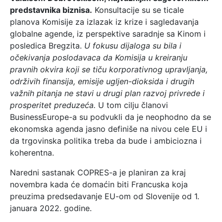
predstavnika biznisa.
Konsultacije su se ticale
planova Komisije za izlazak iz krize i sagledavanja
globalne agende, iz perspektive saradnje sa Kinom i
posledica Bregzita.
U fokusu dijaloga su bila i
očekivanja poslodavaca da Komisija u kreiranju
pravnih okvira koji se tiču korporativnog upravljanja,
održivih finansija, emisije ugljen-dioksida i drugih
važnih pitanja ne stavi u drugi plan razvoj privrede i
prosperitet preduzeća.
U tom cilju članovi
BusinessEurope-a su podvukli da je neophodno da se
ekonomska agenda jasno definiše na nivou cele EU i
da trgovinska politika treba da bude i ambiciozna i
koherentna.
Naredni sastanak COPRES-a je planiran za kraj
novembra kada će domaćin biti Francuska koja
preuzima predsedavanje EU-om od Slovenije od 1.
januara 2022. godine.