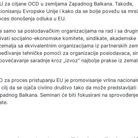
 EU za ciljane OCD u zemljama Zapadnog Balkana. Takođe,
onisanju Evropske Unije i kako da se bolje povežu sa mr
proces donošenja odluka u EU.
a samo sa poslodavačkim organizacijama na rad i sa drugi
ivati socijalno-ekonomske komitete, sindikate, akademske
ih zemalja sa ekvivalentnim organizacijama iz partnerskih zem
ezbeđivanje tehničke pomoći za organizacije poslodavaca, si
povećavanje saradnje kroz „izvoz“ najbolje prakse iz zema
D za proces pristupanju EU je promovisanje vrlina nacional
ilj da se ojača civilno društvo tako da može predstavljati
adnog Balkana. Seminari će biti fokusirani na sprovođenje
ate.