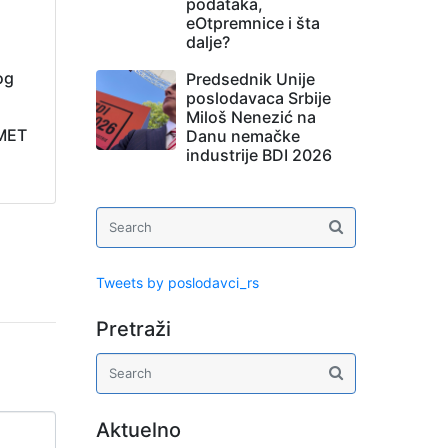
podataka,
eOtpremnice i šta
dalje?
og
Predsednik Unije
poslodavaca Srbije
Miloš Nenezić na
 MET
Danu nemačke
industrije BDI 2026
Tweets by poslodavci_rs
Pretraži
Aktuelno