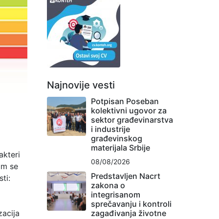
Najnovije vesti
Potpisan Poseban
kolektivni ugovor za
sektor građevinarstva
i industrije
građevinskog
materijala Srbije
akteri
08/08/2026
om se
Predstavljen Nacrt
ti:
zakona o
integrisanom
sprečavanju i kontroli
zacija
zagađivanja životne