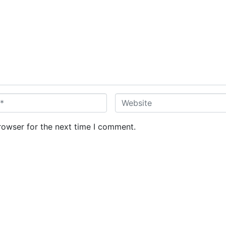
W
e
b
rowser for the next time I comment.
s
i
t
e