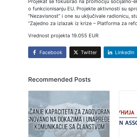
Projekat se fokusirao na promociju socijalno-e
o funkcionisanju EU. Projekte aktivnosti su s
“Nezavisnost” i one su uključivale radionicu, s
“Zajedno za izlazak iz krize – Platforma za ref
Vrednost projekta 19.055 EUR
Facebook
Twitter
LinkedIn
Recommended Posts