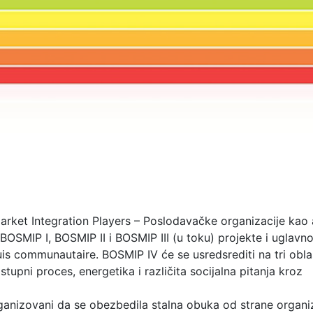
arket Integration Players – Poslodavačke organizacije kao 
e BOSMIP I, BOSMIP II i BOSMIP III (u toku) projekte i uglavn
quis communautaire. BOSMIP IV će se usredsrediti na tri oblas
tupni proces, energetika i različita socijalna pitanja kroz
rganizovani da se obezbedila stalna obuka od strane organi