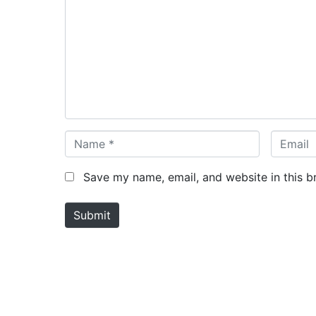
m
m
e
n
t
*
N
E
a
m
m
a
Save my name, email, and website in this b
e
i
*
l
Submit
*