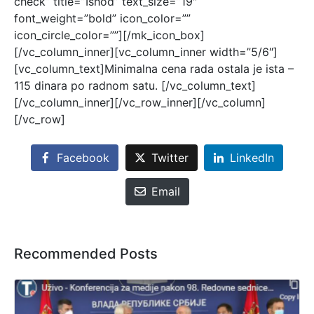
check” title=”Ishod” text_size=”19″
font_weight=”bold” icon_color=””
icon_circle_color=””][/mk_icon_box]
[/vc_column_inner][vc_column_inner width=”5/6″]
[vc_column_text]
Minimalna cena rada ostala je ista –
115 dinara po radnom satu.
[/vc_column_text]
[/vc_column_inner][/vc_row_inner][/vc_column]
[/vc_row]
Facebook
Twitter
LinkedIn
Email
Recommended Posts