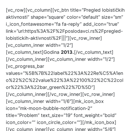
[vc_row][vc_column][vc_btn title=”Pregled lobističkih
aktivnosti” shape=”square” color=”default” size=”sm”
i_icon_fontawesome=”fa fa-reply” add_icon=”true”
link=”url:https%3A%2F%2Fposlodavci.rs%2Fpregled-
lobistickih-aktivnosti%2F|||”][vc_row_inner]
[vc_column_inner width=”1/2″]
[vc_column_text]Godina
2013.
[/vc_column_text]
[/vc_column_inner][vc_column_inner width=”1/2″]
[vc_progress_bar
values=”%5B%7B%22label%22%3A%22Re%C5%A1en
o%22%2C%22value%22%3A%22100%22%2C%22col
or%22%3A%22bar_green%22%7D%5D”]
[/vc_column_inner][/vc_row_inner][vc_row_inner]
[vc_column_inner width=”1/6″][mk_icon_box
icon=”mk-moon-bubble-notification-2″
title=”Problem” text_size=”19″ font_weight=”bold”
icon_color=”” icon_circle_color=””][/mk_icon_box]
[/vc_column_inner][vc_column_inner width=”5/6″]