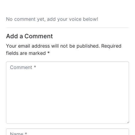
No comment yet, add your voice below!
Add a Comment
Your email address will not be published.
Required
fields are marked
*
C
o
m
m
e
n
t
*
N