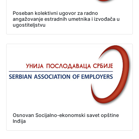
Poseban kolektivni ugovor za radno
angažovanje estradnih umetnika i izvođača u
ugostiteljstvu
Osnovan Socijalno-ekonomski savet opštine
Inđija