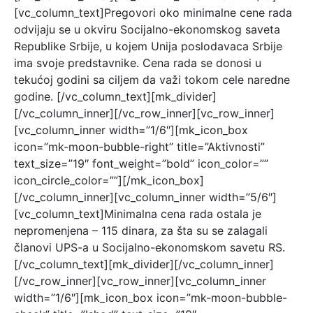
[vc_column_text]
Pregovori oko minimalne cene rada
odvijaju se u okviru Soci
jalno-ekonomskog saveta
Republike Srbije, u kojem Unija poslodavaca Srbije
ima svoje predstavnike. Cena rada se donosi u
tekućoj godini sa ciljem da važi tokom cele naredne
godine.
[/vc_column_text][mk_divider]
[/vc_column_inner][/vc_row_inner][vc_row_inner]
[vc_column_inner width=”1/6″][mk_icon_box
icon=”mk-moon-bubble-right” title=”Aktivnosti”
text_size=”19″ font_weight=”bold” icon_color=””
icon_circle_color=””][/mk_icon_box]
[/vc_column_inner][vc_column_inner width=”5/6″]
[vc_column_text]
Minimalna cena rada ostala je
nepromenjena – 115 dinara, za šta su se zalagali
članovi UPS-a u Socijalno-ekonomskom savetu RS.
[/vc_column_text][mk_divider][/vc_column_inner]
[/vc_row_inner][vc_row_inner][vc_column_inner
width=”1/6″][mk_icon_box icon=”mk-moon-bubble-