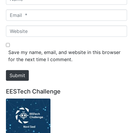
a
m
E
e
m
*
a
W
i
e
l
b
*
s
Save my name, email, and website in this browser
i
for the next time I comment.
t
e
Submit
EESTech Challenge