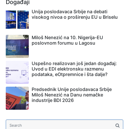
Događaji
Unija poslodavaca Srbije na debati
visokog nivoa o proširenju EU u Briselu
Miloš Nenezić na 10. Nigerija-EU
poslovnom forumu u Lagosu
Uspešno realizovan još jedan događaj:
Uvod u EDI elektronsku razmenu
podataka, eOtpremnice i šta dalje?
Predsednik Unije poslodavaca Srbije
Miloš Nenezić na Danu nemačke
industrije BDI 2026