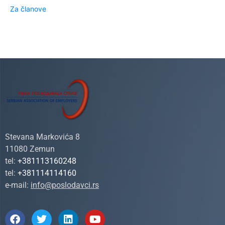
Za članove
Stevana Markovića 8
11080 Zemun
tel:
+381113160248
tel:
+381114114160
e-mail:
info@poslodavci.rs