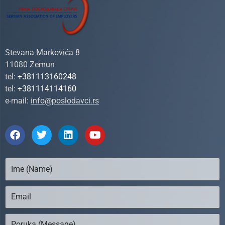
Stevana Markovića 8
11080 Zemun
tel:
+381113160248
tel:
+381114114160
e-mail:
info@poslodavci.rs