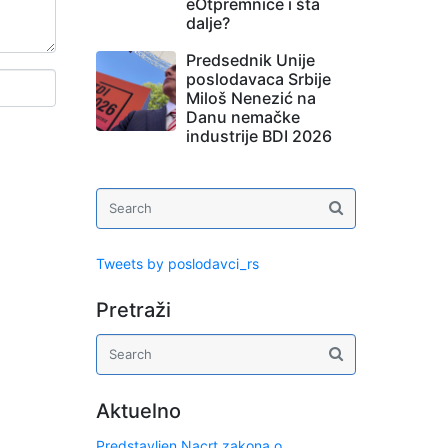
eOtpremnice i šta
dalje?
Predsednik Unije
poslodavaca Srbije
Miloš Nenezić na
Danu nemačke
industrije BDI 2026
Tweets by poslodavci_rs
Pretraži
Aktuelno
Predstavljen Nacrt zakona o