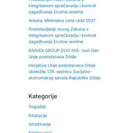
integrisanom sprečavanju i kontroli
zagađivanja životne sredine
Anketa: Minimalna cena rada 2027
Predstavljanje novog Zakona o
integrisanom sprečavanju i kontroli
zagađivanja životne sredine
RAAVEX GROUP DOO NIŠ- novi član
Unije poslodavaca Srbije
Inicijative Unije poslodavaca Srbije
obeležile 129. sednicu Socijalno-
ekonomskog saveta Republike Srbije
Kategorije
Događaji
Edukacije
Istraživanja
Korona virus