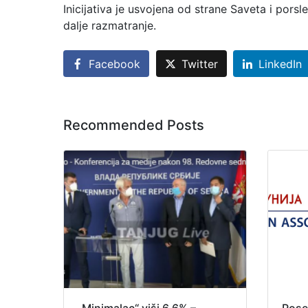
Inicijativa je usvojena od strane Saveta i por
dalje razmatranje.
Facebook
Twitter
LinkedIn
Recommended Posts
„Minimalac“ viši 6,6% –
Pose