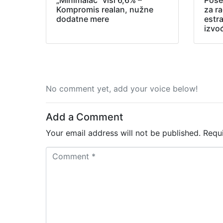
Kompromis realan, nužne
za r
dodatne mere
estr
izvo
No comment yet, add your voice below!
Add a Comment
Your email address will not be published.
Requ
C
o
m
m
e
n