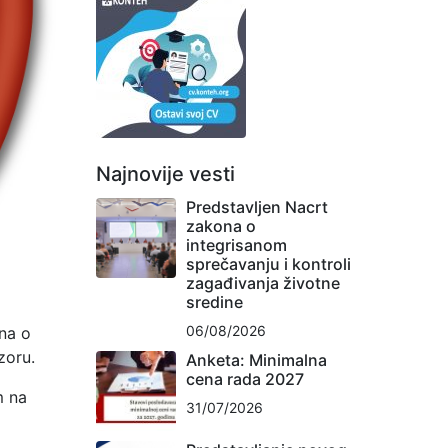
Najnovije vesti
Predstavljen Nacrt
zakona o
integrisanom
sprečavanju i kontroli
zagađivanja životne
sredine
06/08/2026
na o
zoru.
Anketa: Minimalna
cena rada 2027
m na
31/07/2026