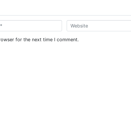
W
e
b
rowser for the next time I comment.
s
i
t
e