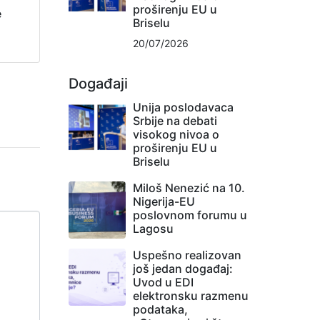
proširenju EU u
e
Briselu
20/07/2026
Događaji
Unija poslodavaca
Srbije na debati
visokog nivoa o
proširenju EU u
Briselu
Miloš Nenezić na 10.
Nigerija-EU
poslovnom forumu u
Lagosu
Uspešno realizovan
još jedan događaj:
Uvod u EDI
elektronsku razmenu
podataka,