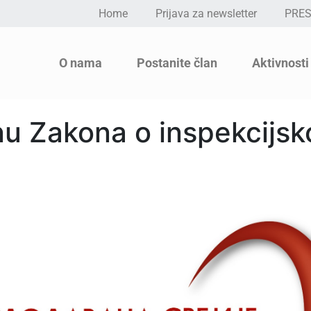
Home
Prijava za newsletter
PRE
O nama
Postanite član
Aktivnosti
enu Zakona o inspekcijs