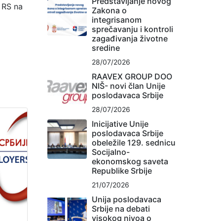
Predstavljanje novog
u RS na
Zakona o
integrisanom
sprečavanju i kontroli
zagađivanja životne
sredine
28/07/2026
RAAVEX GROUP DOO
NIŠ- novi član Unije
poslodavaca Srbije
28/07/2026
Inicijative Unije
poslodavaca Srbije
obeležile 129. sednicu
Socijalno-
ekonomskog saveta
Republike Srbije
21/07/2026
Unija poslodavaca
Srbije na debati
visokog nivoa o