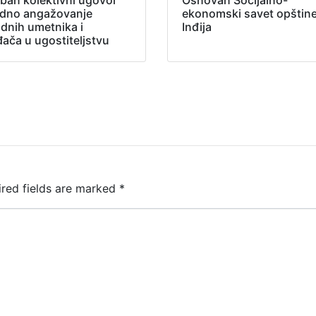
adno angažovanje
ekonomski savet opštin
adnih umetnika i
Inđija
đača u ugostiteljstvu
ired fields are marked
*