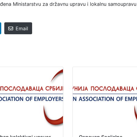
sleđena MInistarstvu za državnu upravu i lokalnu samouprav
Email
ban kolektivni ugovor
Osnovan Socijalno-