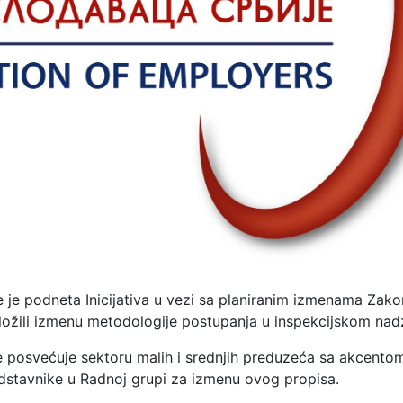
je podneta Inicijativa u vezi sa planiranim izmenama Zako
ložili izmenu metodologije postupanja u inspekcijskom nad
se posvećuje sektoru malih i srednjih preduzeća sa akcento
redstavnike u Radnoj grupi za izmenu ovog propisa.