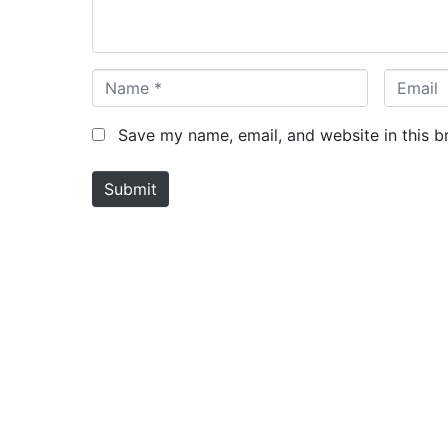
t
*
N
E
a
m
m
a
Save my name, email, and website in this b
e
i
*
l
Submit
*