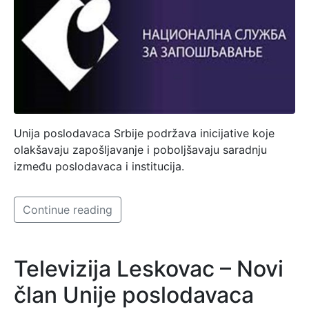
Unija poslodavaca Srbije podržava inicijative koje
olakšavaju zapošljavanje i poboljšavaju saradnju
između poslodavaca i institucija.
Continue reading
Televizija Leskovac – Novi
član Unije poslodavaca