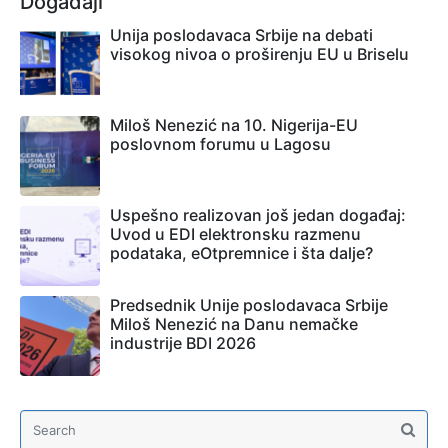
Događaji
Unija poslodavaca Srbije na debati
visokog nivoa o proširenju EU u Briselu
Miloš Nenezić na 10. Nigerija-EU
poslovnom forumu u Lagosu
Uspešno realizovan još jedan događaj:
Uvod u EDI elektronsku razmenu
podataka, eOtpremnice i šta dalje?
Predsednik Unije poslodavaca Srbije
Miloš Nenezić na Danu nemačke
industrije BDI 2026