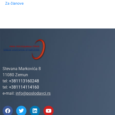
Za članove
Stevana Markovića 8
11080 Zemun
tel:
+381113160248
tel:
+381114114160
e-mail:
info@poslodavci.rs