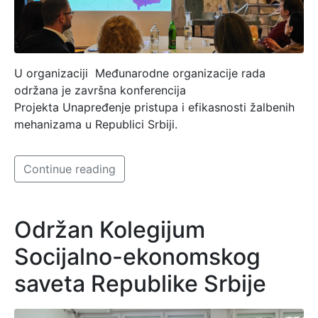
U organizaciji Međunarodne organizacije rada
održana je završna konferencija
Projekta Unapređenje pristupa i efikasnosti žalbenih
mehanizama u Republici Srbiji.
Continue reading
Održan Kolegijum
Socijalno-ekonomskog
saveta Republike Srbije