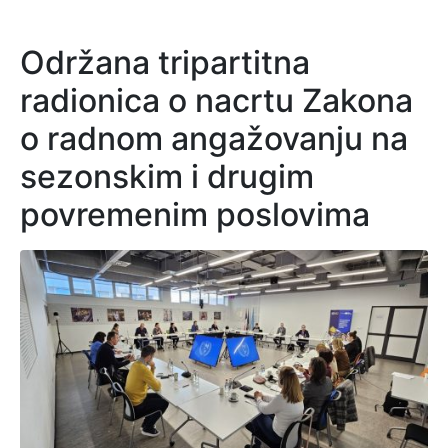
Održana tripartitna
radionica o nacrtu Zakona
o radnom angažovanju na
sezonskim i drugim
povremenim poslovima