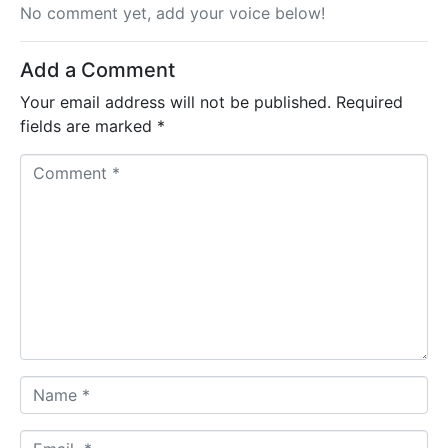
No comment yet, add your voice below!
Add a Comment
Your email address will not be published.
Required
fields are marked
*
C
o
m
m
e
n
t
*
N
a
m
E