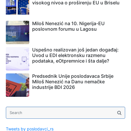
visokog nivoa o proširenju EU u Briselu
Miloš Nenezić na 10. Nigerija-EU
poslovnom forumu u Lagosu
Uspešno realizovan još jedan događaj:
Uvod u EDI elektronsku razmenu
podataka, eOtpremnice i šta dalje?
Predsednik Unije poslodavaca Srbije
Miloš Nenezić na Danu nemačke
industrije BDI 2026
Tweets by poslodavci_rs