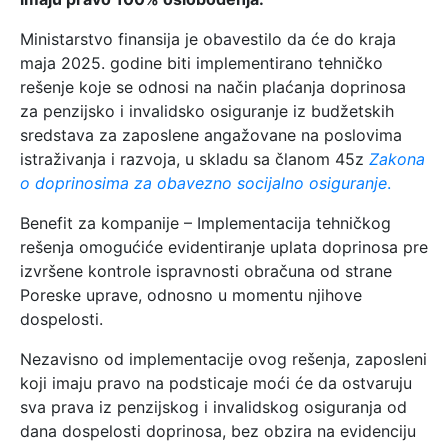
Ministarstvo finansija je obavestilo da će do kraja
maja 2025. godine biti implementirano tehničko
rešenje koje se odnosi na način plaćanja doprinosa
za penzijsko i invalidsko osiguranje iz budžetskih
sredstava za zaposlene angažovane na poslovima
istraživanja i razvoja, u skladu sa članom 45z
Zakona
o doprinosima za obavezno socijalno osiguranje
.
Benefit za kompanije – Implementacija tehničkog
rešenja omogućiće evidentiranje uplata doprinosa pre
izvršene kontrole ispravnosti obračuna od strane
Poreske uprave, odnosno u momentu njihove
dospelosti.
Nezavisno od implementacije ovog rešenja, zaposleni
koji imaju pravo na podsticaje moći će da ostvaruju
sva prava iz penzijskog i invalidskog osiguranja od
dana dospelosti doprinosa, bez obzira na evidenciju