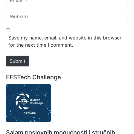
e
m
*
a
W
i
e
l
b
*
s
Save my name, email, and website in this browser
i
for the next time I comment.
t
e
Submit
EESTech Challenge
Sajam poslovnih mogućnosti i stručnih