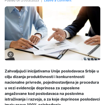
Posted on
21/03/2025
Leave a comment
Zahvaljujući inicijativama Unije poslodavaca Srbije u
cilju dizanja produktivnosti i konkurentnosti
nacionalne privrede, pojednostavljena je procedura
u vezi evidencije doprinosa za zaposlene
angažovane kod poslodavaca na poslovima
istraživanja i razvoja, a za koje doprinose poslodavci
imaju pravo 100% oslobođenja.