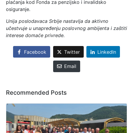
plaćanja kod Fonda za penzijsko i invalidsko
osiguranje.
Unija poslodavaca Srbije nastavlja da aktivno
učestvuje u unapređenju poslovnog ambijenta i zaštiti
interese domaće privrede.
Facebook
Twitter
LinkedIn
Email
Recommended Posts