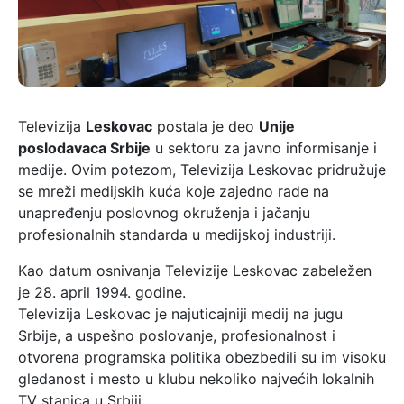
Televizija
Leskovac
postala je deo
Unije
poslodavaca Srbije
u sektoru za javno informisanje i
medije. Ovim potezom, Televizija Leskovac pridružuje
se mreži medijskih kuća koje zajedno rade na
unapređenju poslovnog okruženja i jačanju
profesionalnih standarda u medijskoj industriji.
Kao datum osnivanja Televizije Leskovac zabeležen
je 28. april 1994. godine.
Televizija Leskovac je najuticajniji medij na jugu
Srbije, a uspešno poslovanje, profesionalnost i
otvorena programska politika obezbedili su im visoku
gledanost i mesto u klubu nekoliko najvećih lokalnih
TV stanica u Srbiji.