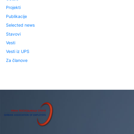
Projekti
Publikacije
Selected news
Stavovi
Vesti
Vesti iz UPS
Za članove