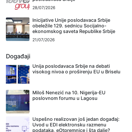
28/07/2026
Inicijative Unije poslodavaca Srbije
obeležile 129. sednicu Socijalno-
ekonomskog saveta Republike Srbije
21/07/2026
Događaji
Unija poslodavaca Srbije na debati
visokog nivoa o proširenju EU u Briselu
Miloš Nenezić na 10. Nigerija-EU
poslovnom forumu u Lagosu
Uspešno realizovan još jedan događaj:
Uvod u EDI elektronsku razmenu
podataka, eOtpremnice i šta dalje?