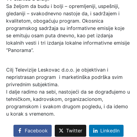
Sa željom da budu i bolji – opremljeniji, uspešniji,
gledaniji – svakodnevno nastoje da, i sadržajem i
kvalitetom, obogaćuju program. Okosnica
programskog sadržaja su informativne emisije koje
se emituju osam puta dnevno, kao pet izdanja
lokalnih vesti i tri izdanja lokalne informativne emisije
“Panorama”.
Cilj Televizije Leskovac d.о.о. je objektivan i
nepristrasan program i marketinška podrška svim
privrednim subjektima.
I dalje radimo na sebi, nastojeći da se dograđujemo u
tehničkom, kadrovskom, organizacionom,
programskom i svakom drugom pogledu, i da idemo
u korak s vremenom.
Facebook
Twitter
LinkedIn