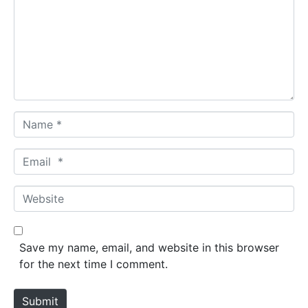
m
e
n
t
*
N
a
m
E
e
m
*
a
W
i
e
l
b
*
s
Save my name, email, and website in this browser
i
for the next time I comment.
t
e
Submit