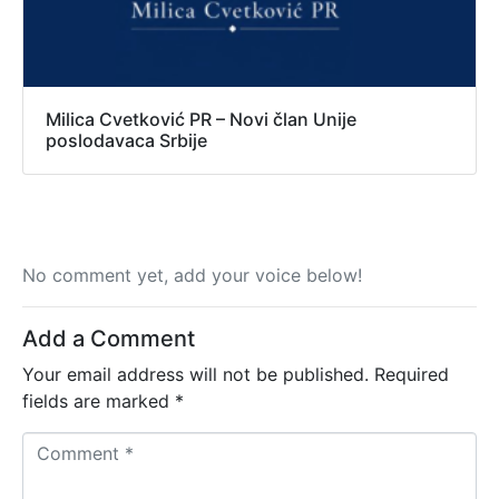
Milica Cvetković PR – Novi član Unije
poslodavaca Srbije
No comment yet, add your voice below!
Add a Comment
Your email address will not be published.
Required
fields are marked
*
C
o
m