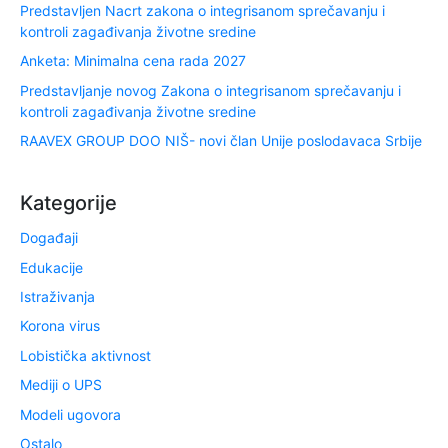
Predstavljen Nacrt zakona o integrisanom sprečavanju i
kontroli zagađivanja životne sredine
Anketa: Minimalna cena rada 2027
Predstavljanje novog Zakona o integrisanom sprečavanju i
kontroli zagađivanja životne sredine
RAAVEX GROUP DOO NIŠ- novi član Unije poslodavaca Srbije
Kategorije
Događaji
Edukacije
Istraživanja
Korona virus
Lobistička aktivnost
Mediji o UPS
Modeli ugovora
Ostalo