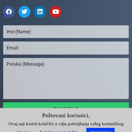
Pošalji (Send)
Poštovani korisnici,
Ovaj sajt koristi kolačiće u cilju poboljšanja vašeg korisničkog
Unija Poslodavaca Srbije |
Impresum