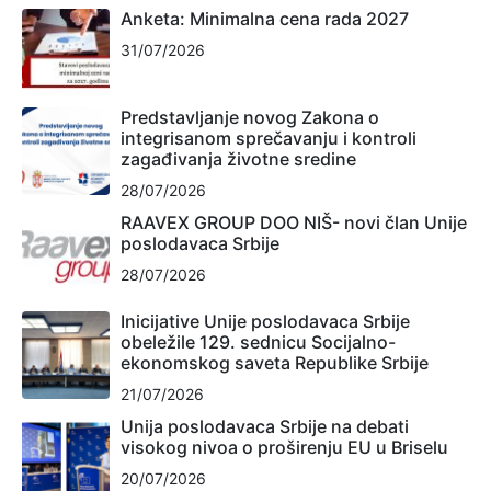
Anketa: Minimalna cena rada 2027
31/07/2026
Predstavljanje novog Zakona o
integrisanom sprečavanju i kontroli
zagađivanja životne sredine
28/07/2026
RAAVEX GROUP DOO NIŠ- novi član Unije
poslodavaca Srbije
28/07/2026
Inicijative Unije poslodavaca Srbije
obeležile 129. sednicu Socijalno-
ekonomskog saveta Republike Srbije
21/07/2026
Unija poslodavaca Srbije na debati
visokog nivoa o proširenju EU u Briselu
20/07/2026