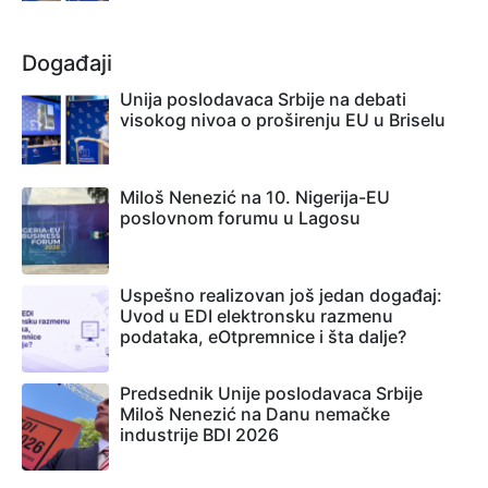
Događaji
Unija poslodavaca Srbije na debati
visokog nivoa o proširenju EU u Briselu
Miloš Nenezić na 10. Nigerija-EU
poslovnom forumu u Lagosu
Uspešno realizovan još jedan događaj:
Uvod u EDI elektronsku razmenu
podataka, eOtpremnice i šta dalje?
Predsednik Unije poslodavaca Srbije
Miloš Nenezić na Danu nemačke
industrije BDI 2026