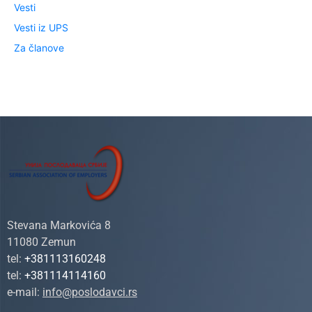
Vesti
Vesti iz UPS
Za članove
Stevana Markovića 8
11080 Zemun
tel:
+381113160248
tel:
+381114114160
e-mail:
info@poslodavci.rs