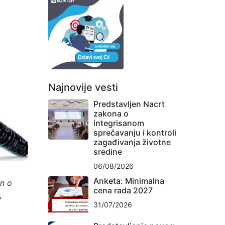
Najnovije vesti
Predstavljen Nacrt
zakona o
integrisanom
sprečavanju i kontroli
zagađivanja životne
sredine
06/08/2026
Anketa: Minimalna
n o
cena rada 2027
,
31/07/2026