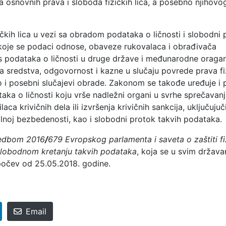
a osnovnih prava i sloboda fizičkih lica, a posebno njihovo
čkih lica u vezi sa obradom podataka o ličnosti i slobodni 
 koje se podaci odnose, obaveze rukovalaca i obrađivača
s podataka o ličnosti u druge države i međunarodne oragan
sredstva, odgovornost i kazne u slučaju povrede prava fi
o i posebni slučajevi obrade. Zakonom se takođe uređuje i 
taka o ličnosti koju vrše nadležni organi u svrhe sprečavanj
laca krivičnih dela ili izvršenja krivičnih sankcija, uključujuč
nalnoj bezbedenosti, kao i slobodni protok takvih podataka.
edbom 2016
/
679 Evropskog parlamenta i saveta o zaštiti
f
 slobodnom kretanju takvih podataka
, koja se u svim držav
počev od 25.05.2018. godine.
Email