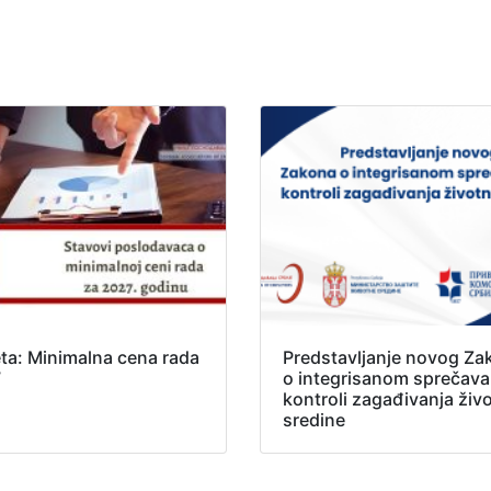
ta: Minimalna cena rada
Predstavljanje novog Za
7
o integrisanom sprečavan
kontroli zagađivanja živ
sredine