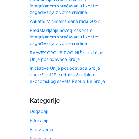
integrisanom sprečavanju i kontroli
zagađivanja životne sredine
Anketa: Minimalna cena rada 2027
Predstavljanje novog Zakona o
integrisanom sprečavanju i kontroli
zagađivanja životne sredine
RAAVEX GROUP DOO NIŠ- novi član
Unije poslodavaca Srbije
Inicijative Unije poslodavaca Srbije
obeležile 129. sednicu Socijalno-
ekonomskog saveta Republike Srbije
Kategorije
Događaji
Edukacije
Istraživanja
Korona virus