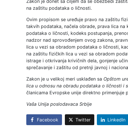
Zakon je donet sa ciljem da se obezbedi zaštit
na zaštitu podataka o ličnosti.
Ovim propisom se uređuje pravo na zaštitu fizi
takvih podataka, načela obrade, prava lica na
podataka o ličnosti, kodeks postupanja, preno
nadzor nad sprovođenjem ovog zakona, pravna 
lica u vezi sa obradom podataka o ličnosti, ka
na zaštitu fizičkih lica u vezi sa obradom poda
istrage i otkrivanja krivičnih dela, gonjenje učini
sprečavanje i zaštitu od pretnji javnoj i nacio
Zakon je u velikoj meri usklađen sa
Opštom ur
lica u odnosu na obradu podataka o ličnosti i
članicama Evropske unije direktno primenjuje 
Vaša Unija poslodavaca Srbije
Facebook
Twitter
LinkedIn