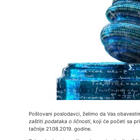
Poštovani poslodavci, želimo da Vas obavestim
zaštiti podataka o ličnosti
, koji će početi sa 
tačnije 21.08.2019. godine.