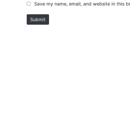
m
a
Save my name, email, and website in this b
e
i
*
l
Submit
*