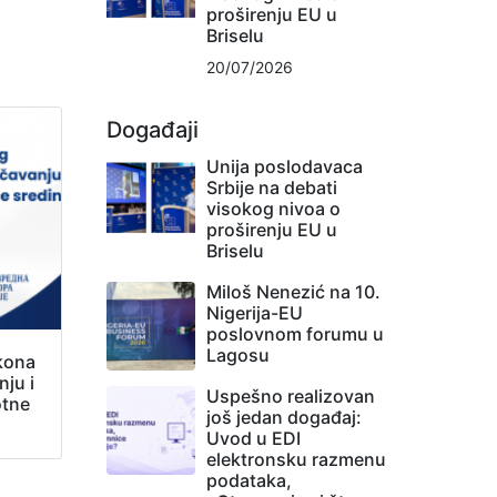
proširenju EU u
Briselu
20/07/2026
Događaji
Unija poslodavaca
Srbije na debati
visokog nivoa o
proširenju EU u
Briselu
Miloš Nenezić na 10.
Nigerija-EU
poslovnom forumu u
Lagosu
kona
ju i
Uspešno realizovan
otne
još jedan događaj:
Uvod u EDI
elektronsku razmenu
podataka,