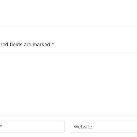
ired fields are marked
*
W
e