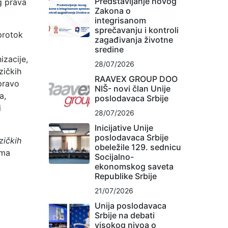
Predstavljanje novog
g prava
Zakona o
integrisanom
sprečavanju i kontroli
protok
zagađivanja životne
sredine
izacije,
28/07/2026
zičkih
RAAVEX GROUP DOO
pravo
NIŠ- novi član Unije
a,
poslodavaca Srbije
i
28/07/2026
Inicijative Unije
poslodavaca Srbije
izičkih
obeležile 129. sednicu
ama
Socijalno-
ekonomskog saveta
Republike Srbije
21/07/2026
Unija poslodavaca
Srbije na debati
visokog nivoa o