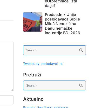
eOtpremnice i šta
dalje?
Predsednik Unije
poslodavaca Srbije
Miloš Nenezić na
Danu nemačke
industrije BDI 2026
Tweets by poslodavci_rs
Pretraži
Aktuelno
Predstavljen Nacrt zakona o