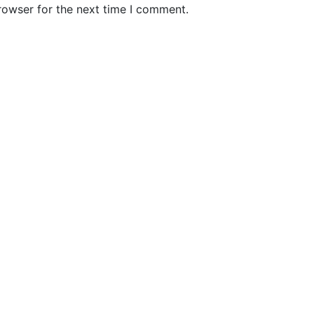
b
rowser for the next time I comment.
s
i
t
e