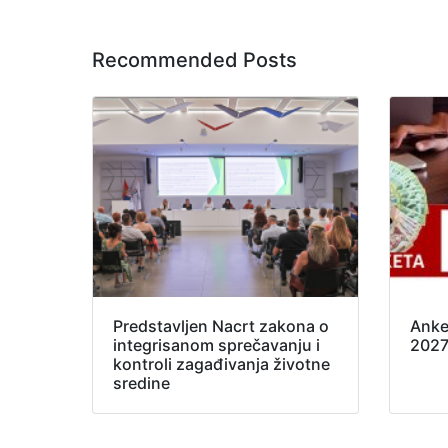
Recommended Posts
Predstavljen Nacrt zakona o
Anke
integrisanom sprečavanju i
202
kontroli zagađivanja životne
sredine