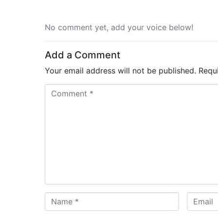
No comment yet, add your voice below!
Add a Comment
Your email address will not be published.
Requ
C
o
m
m
e
n
t
*
N
E
a
m