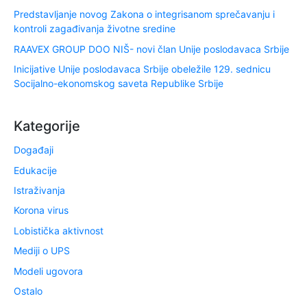
Predstavljanje novog Zakona o integrisanom sprečavanju i
kontroli zagađivanja životne sredine
RAAVEX GROUP DOO NIŠ- novi član Unije poslodavaca Srbije
Inicijative Unije poslodavaca Srbije obeležile 129. sednicu
Socijalno-ekonomskog saveta Republike Srbije
Kategorije
Događaji
Edukacije
Istraživanja
Korona virus
Lobistička aktivnost
Mediji o UPS
Modeli ugovora
Ostalo