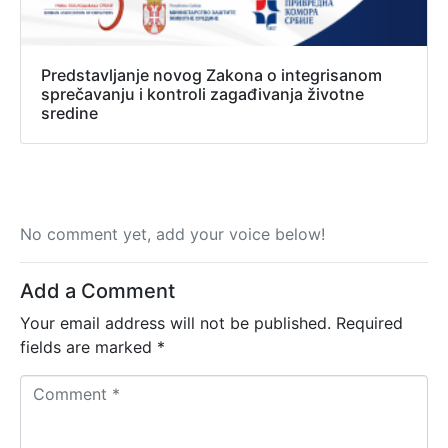
Predstavljanje novog Zakona o integrisanom
sprečavanju i kontroli zagađivanja životne
sredine
No comment yet, add your voice below!
Add a Comment
Your email address will not be published.
Required
fields are marked
*
C
o
m