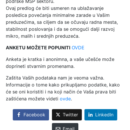
podrške MSP sektoru.
Ovaj predlog će biti usmeren na ublažavanje
posledica povećanja minimalne zarade u Vašim
preduzećima, sa ciljem da se očuvaju radna mesta,
stabilnost poslovanja i da se omogući dalji razvoj
mikro, malih i srednjih preduzeća.
ANKETU MOŽETE POPUNITI
OVDE
Anketa je kratka i anonimna, a vaše učešće može
doprineti stvarnim promenama.
Zaštita Vaših podataka nam je veoma važna.
Informacije o tome kako prikupljamo podatke, kako
će se oni koristiti i na koji način će Vaša prava biti
zaštićena možete videti
ovde
.
Facebook
Twitter
LinkedIn
Email