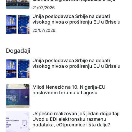
21/07/2026
Unija poslodavaca Srbije na debati
visokog nivoa o proširenju EU u Briselu
20/07/2026
Događaji
Unija poslodavaca Srbije na debati
visokog nivoa o proširenju EU u Briselu
Miloš Nenezić na 10. Nigerija-EU
poslovnom forumu u Lagosu
Uspešno realizovan još jedan događaj:
Uvod u EDI elektronsku razmenu
podataka, eOtpremnice i šta dalje?