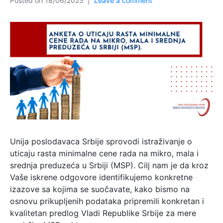
Posted on
18/06/2025
Leave a comment
Unija poslodavaca Srbije sprovodi istraživanje o
uticaju rasta minimalne cene rada na mikro, mala i
srednja preduzeća u Srbiji (MSP). Cilj nam je da kroz
Vaše iskrene odgovore identifikujemo konkretne
izazove sa kojima se suočavate, kako bismo na
osnovu prikupljenih podataka pripremili konkretan i
kvalitetan predlog Vladi Republike Srbije za mere