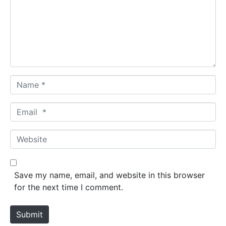
m
e
n
t
*
N
a
m
E
e
m
*
a
W
i
e
l
b
*
s
Save my name, email, and website in this browser
i
for the next time I comment.
t
e
Submit