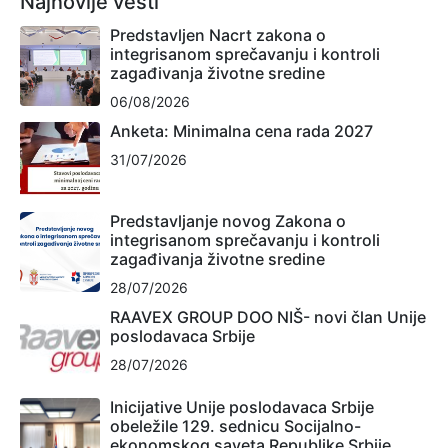
Najnovije vesti
Predstavljen Nacrt zakona o
integrisanom sprečavanju i kontroli
zagađivanja životne sredine
06/08/2026
Anketa: Minimalna cena rada 2027
31/07/2026
Predstavljanje novog Zakona o
integrisanom sprečavanju i kontroli
zagađivanja životne sredine
28/07/2026
RAAVEX GROUP DOO NIŠ- novi član Unije
poslodavaca Srbije
28/07/2026
Inicijative Unije poslodavaca Srbije
obeležile 129. sednicu Socijalno-
ekonomskog saveta Republike Srbije