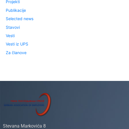
Projekti
Publikacije
Selected news
Stavovi
Vesti
Vesti iz UPS
Za članove
Stevana Markovića 8