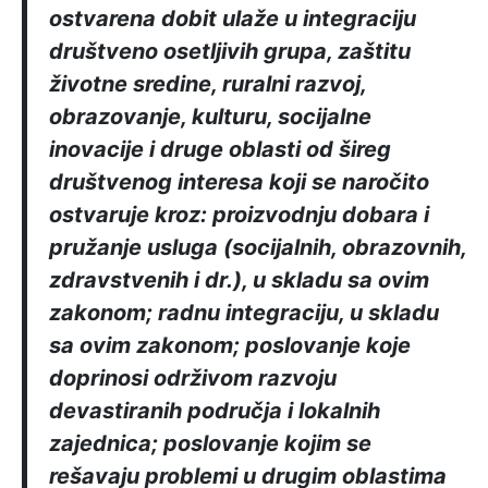
ostvarena dobit ulaže u integraciju
društveno osetljivih grupa, zaštitu
životne sredine, ruralni razvoj,
obrazovanje, kulturu, socijalne
inovacije i druge oblasti od šireg
društvenog interesa koji se naročito
ostvaruje kroz: proizvodnju dobara i
pružanje usluga (socijalnih, obrazovnih,
zdravstvenih i dr.), u skladu sa ovim
zakonom; radnu integraciju, u skladu
sa ovim zakonom; poslovanje koje
doprinosi održivom razvoju
devastiranih područja i lokalnih
zajednica; poslovanje kojim se
rešavaju problemi u drugim oblastima