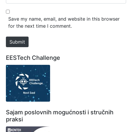
i
e
l
b
*
s
Save my name, email, and website in this browser
i
for the next time I comment.
t
e
Submit
EESTech Challenge
Sajam poslovnih mogućnosti i stručnih
praksi