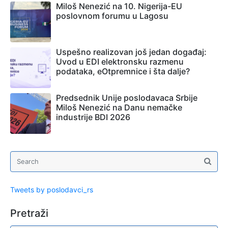
Miloš Nenezić na 10. Nigerija-EU
poslovnom forumu u Lagosu
Uspešno realizovan još jedan događaj:
Uvod u EDI elektronsku razmenu
podataka, eOtpremnice i šta dalje?
Predsednik Unije poslodavaca Srbije
Miloš Nenezić na Danu nemačke
industrije BDI 2026
Tweets by poslodavci_rs
Pretraži