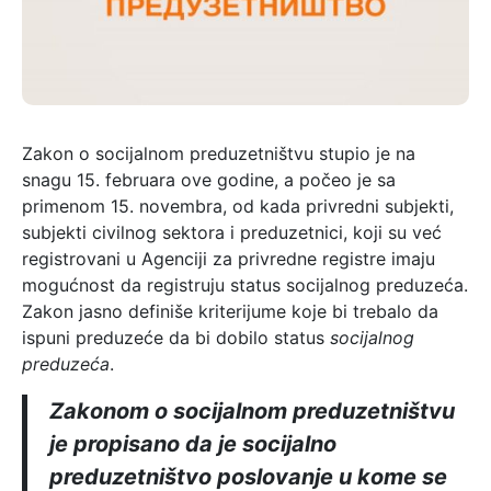
Zakon o socijalnom preduzetništvu stupio je na
snagu 15. februara ove godine, a počeo je sa
primenom 15. novembra, od kada privredni subjekti,
subjekti civilnog sektora i preduzetnici, koji su već
registrovani u Agenciji za privredne registre imaju
mogućnost da registruju status socijalnog preduzeća.
Zakon jasno definiše kriterijume koje bi trebalo da
ispuni preduzeće da bi dobilo status
socijalnog
preduzeća
.
Zakonom o socijalnom preduzetništvu
je propisano da je socijalno
preduzetništvo poslovanje u kome se