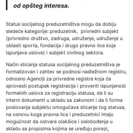
od opšteg interesa.
Status socijalnog preduzetništva mogu da dobiju
sledeće kategorije: preduzetnik, privredni subjekt
(privredno društvo, zadruga, udruženje, udruženje u
oblasti sporta, fondacija i drugo pravno lice koje
ispunjava uslove) i subjekt civilnog sektora.
Način sticanja statusa socijalnog preduzetništva je
formalizovan i zahtev se podnosi nadležnom registru,
odnosno Agenciji za privredne registre koja će
sprovesti postupak registracije i proveriti ispunjenost
formalnih uslova za registraciju statusa, da li su
interni dokumenti u skladu sa zakonom i da li forma
poslovanja subjektu omogućava sticanje tog statusa,
na osnovu koga pravna lica i preduzetnici imaju
mogućnost da ostvare olakšice i oslobođenja u
skladu sa propisima kojima se uređuju porezi,