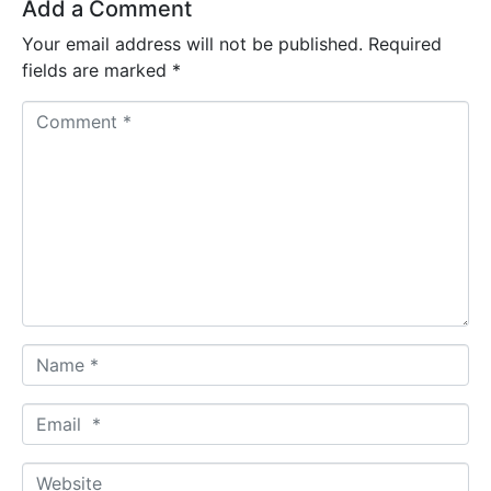
Add a Comment
Your email address will not be published.
Required
fields are marked
*
C
o
m
m
e
n
t
*
N
a
m
E
e
m
*
a
W