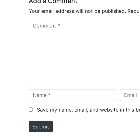
Add a Comment
Your email address will not be published.
Requ
C
o
m
m
e
n
t
*
N
E
a
m
m
a
Save my name, email, and website in this b
e
i
*
l
Submit
*