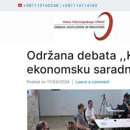
+381113160248
|
+381114114160
Održana debata ,,
ekonomsku saradnj
Posted on
17/04/2024
Leave a comment