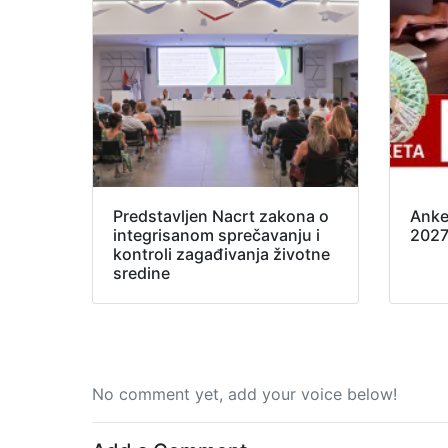
Predstavljen Nacrt zakona o
Anke
integrisanom sprečavanju i
202
kontroli zagađivanja životne
sredine
No comment yet, add your voice below!