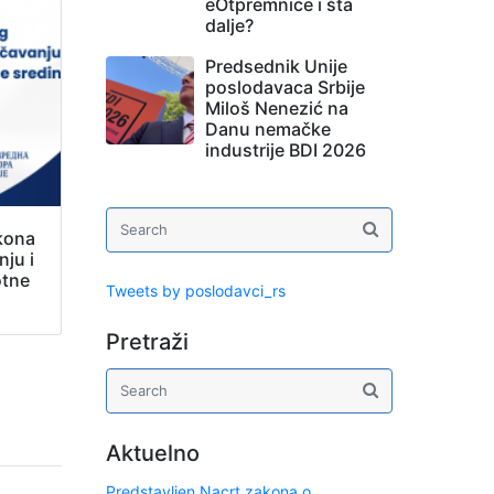
eOtpremnice i šta
dalje?
Predsednik Unije
poslodavaca Srbije
Miloš Nenezić na
Danu nemačke
industrije BDI 2026
kona
ju i
otne
Tweets by poslodavci_rs
Pretraži
Aktuelno
Predstavljen Nacrt zakona o