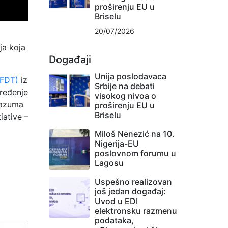
proširenju EU u
Briselu
20/07/2026
ja koja
Događaji
Unija poslodavaca
(IFDT)
iz
Srbije na debati
pređenje
visokog nivoa o
razuma
proširenju EU u
Briselu
iative –
Miloš Nenezić na 10.
Nigerija-EU
poslovnom forumu u
Lagosu
Uspešno realizovan
još jedan događaj:
Uvod u EDI
elektronsku razmenu
podataka,