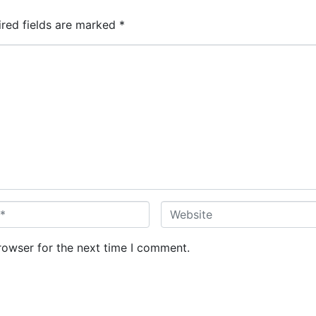
ired fields are marked
*
W
e
b
rowser for the next time I comment.
s
i
t
e