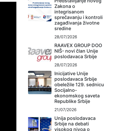
Predstavljanje novog
Zakona o
integrisanom
sprečavanju i kontroli
zagađivanja životne
sredine
28/07/2026
RAAVEX GROUP DOO
NIŠ- novi član Unije
poslodavaca Srbije
28/07/2026
Inicijative Unije
poslodavaca Srbije
obeležile 129. sednicu
Socijalno-
ekonomskog saveta
Republike Srbije
21/07/2026
Unija poslodavaca
Srbije na debati
visokog nivoa o