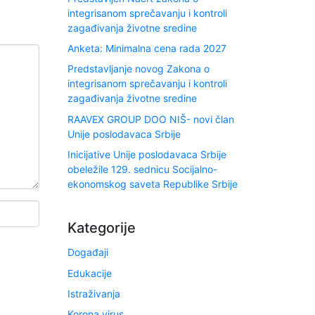
integrisanom sprečavanju i kontroli
zagađivanja životne sredine
Anketa: Minimalna cena rada 2027
Predstavljanje novog Zakona o
integrisanom sprečavanju i kontroli
zagađivanja životne sredine
RAAVEX GROUP DOO NIŠ- novi član
Unije poslodavaca Srbije
Inicijative Unije poslodavaca Srbije
obeležile 129. sednicu Socijalno-
ekonomskog saveta Republike Srbije
Kategorije
Događaji
Edukacije
Istraživanja
Korona virus