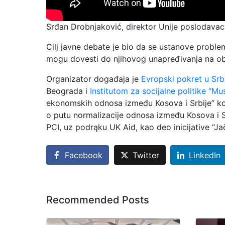
Srđan Drobnjaković, direktor Unije poslodavac
Cilj javne debate je bio da se ustanove probl
mogu dovesti do njihovog unapređivanja na ob
Organizator događaja je
Evropski pokret u Srbi
Beograda i
Institutom za socijalne politike “Mu
ekonomskih odnosa između Kosova i Srbije” koj
o putu normalizacije odnosa između Kosova i Srbi
PCI, uz podrąku UK Aid, kao deo inicijative “Ja
Facebook
Twitter
LinkedIn
Recommended Posts