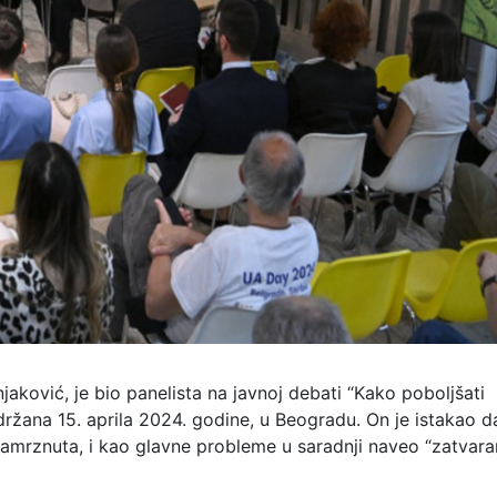
aković, je bio panelista na javnoj debati “Kako poboljšati
držana 15. aprila 2024. godine, u Beogradu. On je istakao d
amrznuta, i kao glavne probleme u saradnji naveo “zatvara