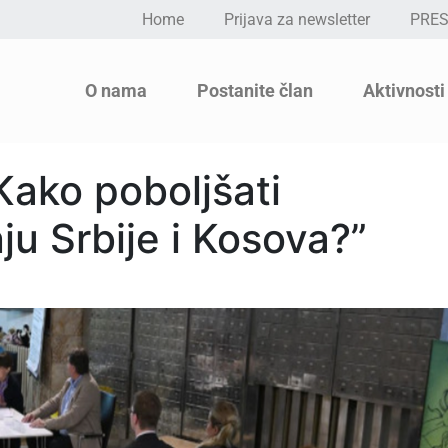
Home
Prijava za newsletter
PRE
O nama
Postanite član
Aktivnosti
Kako poboljšati
u Srbije i Kosova?”