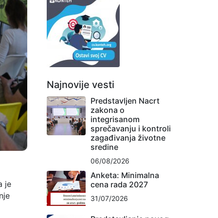
Najnovije vesti
Predstavljen Nacrt
zakona o
integrisanom
sprečavanju i kontroli
zagađivanja životne
sredine
06/08/2026
Anketa: Minimalna
a je
cena rada 2027
nje
31/07/2026