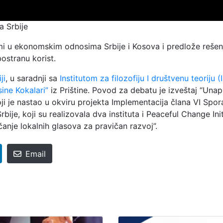
a Srbije
emi u ekonomskim odnosima Srbije i Kosova i predlože rešen
ostranu korist.
ji
, u saradnji sa
Institutom za filozofiju I društvenu teoriju 
sine Kokalari”
iz Prištine. Povod za debatu je izveštaj “Una
i je nastao u okviru projekta Implementacija člana VI Spo
je, koji su realizovala dva instituta i Peaceful Change Init
čanje lokalnih glasova za pravičan razvoj”.
Email