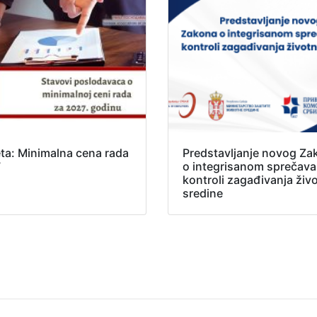
ta: Minimalna cena rada
Predstavljanje novog Za
7
o integrisanom sprečavan
kontroli zagađivanja živ
sredine