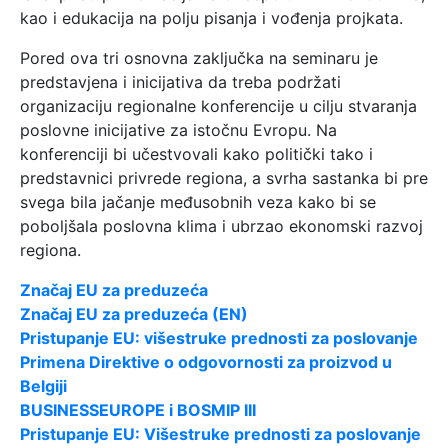
kao i edukacija na polju pisanja i vođenja projkata.
Pored ova tri osnovna zaključka na seminaru je
predstavjena i inicijativa da treba podržati
organizaciju regionalne konferencije u cilju stvaranja
poslovne inicijative za istočnu Evropu. Na
konferenciji bi učestvovali kako politički tako i
predstavnici privrede regiona, a svrha sastanka bi pre
svega bila jačanje međusobnih veza kako bi se
poboljšala poslovna klima i ubrzao ekonomski razvoj
regiona.
Značaj EU za preduzeća
Značaj EU za preduzeća (EN)
Pristupanje EU: višestruke prednosti za poslovanje
Primena Direktive o odgovornosti za proizvod u
Belgiji
BUSINESSEUROPE i BOSMIP III
Pristupanje EU: Višestruke prednosti za poslovanje