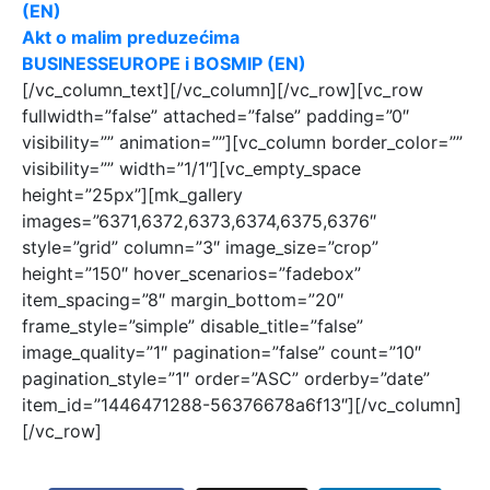
(EN)
Akt o malim preduzećima
BUSINESSEUROPE i BOSMIP (EN)
[/vc_column_text][/vc_column][/vc_row][vc_row
fullwidth=”false” attached=”false” padding=”0″
visibility=”” animation=””][vc_column border_color=””
visibility=”” width=”1/1″][vc_empty_space
height=”25px”][mk_gallery
images=”6371,6372,6373,6374,6375,6376″
style=”grid” column=”3″ image_size=”crop”
height=”150″ hover_scenarios=”fadebox”
item_spacing=”8″ margin_bottom=”20″
frame_style=”simple” disable_title=”false”
image_quality=”1″ pagination=”false” count=”10″
pagination_style=”1″ order=”ASC” orderby=”date”
item_id=”1446471288-56376678a6f13″][/vc_column]
[/vc_row]