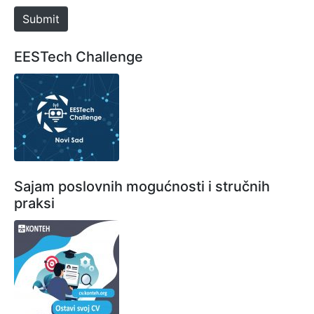
e
Submit
EESTech Challenge
Sajam poslovnih mogućnosti i stručnih
praksi