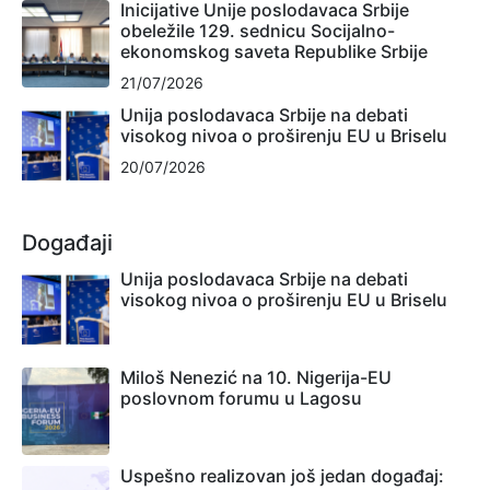
Inicijative Unije poslodavaca Srbije
obeležile 129. sednicu Socijalno-
ekonomskog saveta Republike Srbije
21/07/2026
Unija poslodavaca Srbije na debati
visokog nivoa o proširenju EU u Briselu
20/07/2026
Događaji
Unija poslodavaca Srbije na debati
visokog nivoa o proširenju EU u Briselu
Miloš Nenezić na 10. Nigerija-EU
poslovnom forumu u Lagosu
Uspešno realizovan još jedan događaj: