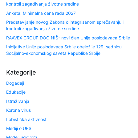
kontroli zagađivanja životne sredine
Anketa: Minimalna cena rada 2027
Predstavljanje novog Zakona o integrisanom sprečavanju i
kontroli zagađivanja životne sredine
RAAVEX GROUP DOO NIŠ- novi član Unije poslodavaca Srbije
Inicijative Unije poslodavaca Srbije obeležile 129. sednicu
Socijalno-ekonomskog saveta Republike Srbije
Kategorije
Događaji
Edukacije
Istraživanja
Korona virus
Lobistička aktivnost
Mediji o UPS
Modeli ugovora