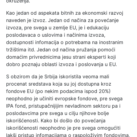
okruženja.
Kao jedan od aspekata bitnih za ekonomski razvoj
naveden je izvoz. Jedan od načina za povećanje
izvoza, pre svega u zemlje EU, je i edukaciju
poslodavaca o uslovima i načinima izvoza,
dostupnosti infomacija o potrebama na inostranim
tržištima itd. Jedan od načina pružanja pomoći
domaćim privrednicima jesu strani eksperti koji
dobro poznaju oblasti izvoza i poslovanja u EU.
S obzirom da je Srbija iskoristila veoma mali
procenat sredstava koja su joj dostupna kroz
fondove EU (po nekim podacima ispod 20%)
neophodno je učiniti evropske fondove, pre svega
IPA fond, pristupačnijijim nevladinom sektoru pa i
poslodavcima pre svega u cilju njihove bolje
iskorišćenosti. Kako bi došlo do povećanja
iskorišćenosti neophodno je pre svega omogućiti
lakši pristup infomacijama o raspoloživim fondovima,