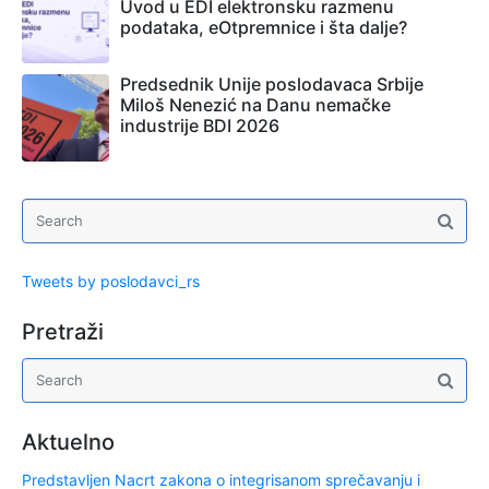
Uvod u EDI elektronsku razmenu
podataka, eOtpremnice i šta dalje?
Predsednik Unije poslodavaca Srbije
Miloš Nenezić na Danu nemačke
industrije BDI 2026
Tweets by poslodavci_rs
Pretraži
Aktuelno
Predstavljen Nacrt zakona o integrisanom sprečavanju i