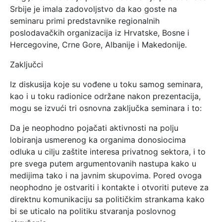
Srbije je imala zadovoljstvo da kao goste na
seminaru primi predstavnike regionalnih
poslodavačkih organizacija iz Hrvatske, Bosne i
Hercegovine, Crne Gore, Albanije i Makedonije.
Zaključci
Iz diskusija koje su vođene u toku samog seminara,
kao i u toku radionice održane nakon prezentacija,
mogu se izvući tri osnovna zaključka seminara i to:
Da je neophodno pojačati aktivnosti na polju
lobiranja usmerenog ka organima donosiocima
odluka u cilju zaštite interesa privatnog sektora, i to
pre svega putem argumentovanih nastupa kako u
medijima tako i na javnim skupovima. Pored ovoga
neophodno je ostvariti i kontakte i otvoriti puteve za
direktnu komunikaciju sa političkim strankama kako
bi se uticalo na politiku stvaranja poslovnog