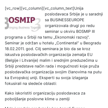
[vc_row][vc_column][vc_column_text]
Unija
poslodavaca Srbije je u saradnji
sa BUSINESSEUROPE
organizovala drugi po redu
seminar u okviru BOSMIP III
programa u Srbiji na temu „Ekonomski razvoj“.
Seminar je održan u hotelu „Continental“ u Beogradu
18.02.2011. god. Cilj seminara je bio da se kroz
iskustva poslodavačkih organizacija zemalja EU
(Belgije i Litvanije) malim i srednjim preduzećima u
Srbiji predstave način rada i mogućnosti koje pruža
poslodavačka organizacija svojim članovima na putu
ka Evropskoj uniji. Eksperti su svoja izlaganja
fokusirali na sledeće oblasti:
Kako iskoristiti organizaciju poslodavaca za
poboljšanje poslovne klime u zemlji