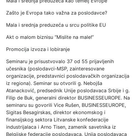
Mala i srednja preduzeća kao temelj Evrope
Zašto je Evropa tako važna za poslodavce?
Mala i srednja preduzeća u srcu politike EU
Akt o malom biznisu “Mislite na male!”
Promocija izvoza i lobiranje
Seminaru je prisustvovalo 37 od 55 prijavljenih
učesnika (poslodavci-MSP, zainteresovane
organizacije, predstavnici poslodavačkih organizacija
iz regiona). Seminar su otvorili g. Nebojša
Atanacković, predsednik Unije poslodavaca Srbije i g.
Filip de Buk, generalni direktor BUSINESSEUROPE. Na
seminaru su govorili Vice Rušen, BUSINESSEUROPE,
Sigitas Besagirskas, direktor ekonomskog i
finansijskog sektora Litvanske konfederacije
industrijalaca i Arnо Tisen, zamenik savetnika iz
Belgijske federacije poslodavaca. Unija poslodavaca