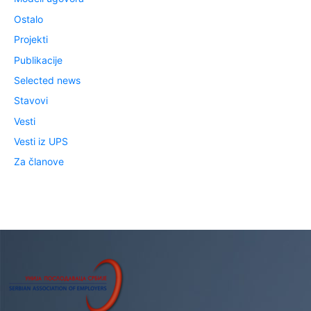
Ostalo
Projekti
Publikacije
Selected news
Stavovi
Vesti
Vesti iz UPS
Za članove