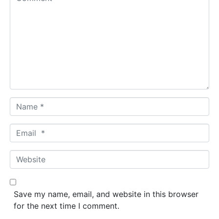
o
m
m
e
n
t
*
N
a
m
E
e
m
*
a
W
i
e
l
b
*
s
Save my name, email, and website in this browser
i
for the next time I comment.
t