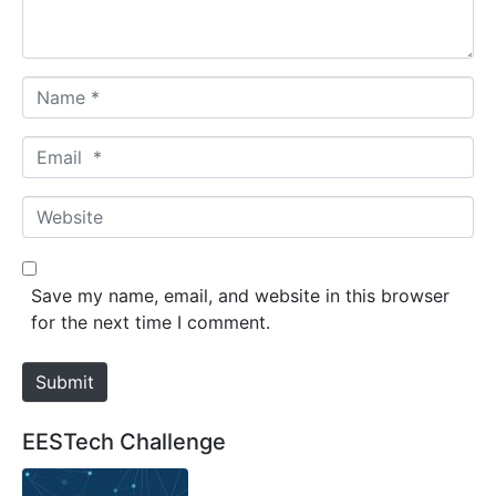
t
*
N
a
m
E
e
m
*
a
W
i
e
l
b
*
s
Save my name, email, and website in this browser
i
for the next time I comment.
t
e
Submit
EESTech Challenge