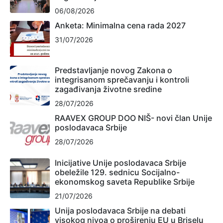
06/08/2026
Anketa: Minimalna cena rada 2027
31/07/2026
Predstavljanje novog Zakona o
integrisanom sprečavanju i kontroli
zagađivanja životne sredine
28/07/2026
RAAVEX GROUP DOO NIŠ- novi član Unije
poslodavaca Srbije
28/07/2026
Inicijative Unije poslodavaca Srbije
obeležile 129. sednicu Socijalno-
ekonomskog saveta Republike Srbije
21/07/2026
Unija poslodavaca Srbije na debati
visokog nivoa o proširenju EU u Briselu