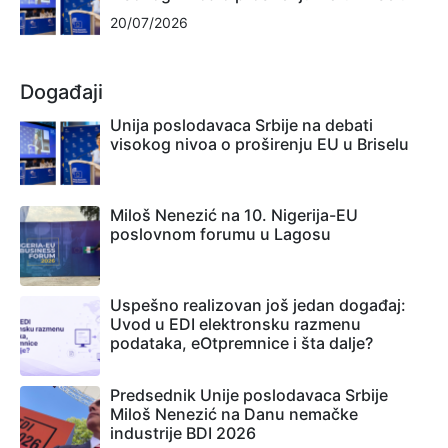
20/07/2026
Događaji
Unija poslodavaca Srbije na debati
visokog nivoa o proširenju EU u Briselu
Miloš Nenezić na 10. Nigerija-EU
poslovnom forumu u Lagosu
Uspešno realizovan još jedan događaj:
Uvod u EDI elektronsku razmenu
podataka, eOtpremnice i šta dalje?
Predsednik Unije poslodavaca Srbije
Miloš Nenezić na Danu nemačke
industrije BDI 2026