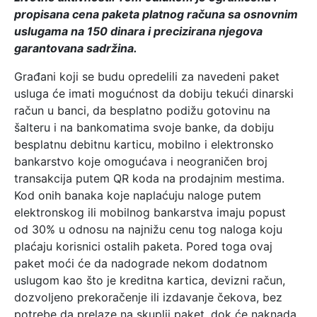
propisana cena paketa platnog računa sa osnovnim
uslugama na 150 dinara i precizirana njegova
garantovana sadržina.
Građani koji se budu opredelili za navedeni paket
usluga će imati mogućnost da dobiju tekući dinarski
račun u banci, da besplatno podižu gotovinu na
šalteru i na bankomatima svoje banke, da dobiju
besplatnu debitnu karticu, mobilno i elektronsko
bankarstvo koje omogućava i neograničen broj
transakcija putem QR koda na prodajnim mestima.
Kod onih banaka koje naplaćuju naloge putem
elektronskog ili mobilnog bankarstva imaju popust
od 30% u odnosu na najnižu cenu tog naloga koju
plaćaju korisnici ostalih paketa. Pored toga ovaj
paket moći će da nadograde nekom dodatnom
uslugom kao što je kreditna kartica, devizni račun,
dozvoljeno prekoračenje ili izdavanje čekova, bez
potrebe da prelaze na skuplji paket, dok će naknada