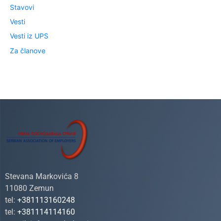
Stavovi
Vesti
Vesti iz UPS
Za članove
Stevana Markovića 8
11080 Zemun
tel:
+381113160248
tel:
+381114114160