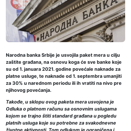
Narodna banka Srbije je usvojila paket mera u cilju
zaštite građana, na osnovu koga će sve banke koje
su
od 1. januara 2021. godine
povećale naknade
za
platne usluge, te naknade od 1. septembra umanjiti
za 30% u narednom periodu ili ih vratiti na nivo pre
njihovog povećanja.
Takođe, u sklopu ovog paketa mera usvojena je
Odluka o platnom računu sa osnovnim uslugama
kojom se trajno štiti standard građana u pogledu
platnih usluga koje su potrebne za svakodnevne
životne aktivnosti. Tom odlukom je ograničena i