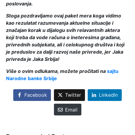
poslovanja.
Stoga pozdravljamo ovaj paket mera koga vidimo
kao rezulatat razumevanja aktuelne situacije i
značajan korak u dijalogu svih relavantnih aktera
koji treba da vode računa o ineteresima građana,
privrednih subjekata, ali i celokupnog društva i koji
je preduslov za dalji razvoj naše privrede,
jer
Jaka
privreda je Jaka Srbija!
Više o ovim odlukama, možete pročitati na
sajtu
Narodne banke Srbije
Facebook
Twitter
LinkedIn
Email