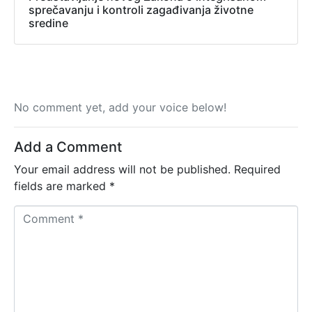
sprečavanju i kontroli zagađivanja životne
sredine
No comment yet, add your voice below!
Add a Comment
Your email address will not be published.
Required
fields are marked
*
C
o
m
m
e
n