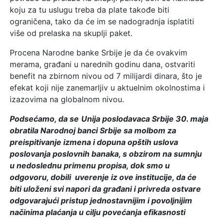
koju za tu uslugu treba da plate takođe biti
ograničena, tako da će im se nadogradnja isplatiti
više od prelaska na skuplji paket.
Procena Narodne banke Srbije je da će ovakvim
merama, građani u narednih godinu dana, ostvariti
benefit na zbirnom nivou od 7 milijardi dinara, što je
efekat koji nije zanemarljiv u aktuelnim okolnostima i
izazovima na globalnom nivou.
Podsećamo, da se
Unija poslodavaca Srbije 30. maja
obratila Narodnoj banci Srbije sa molbom za
preispitivanje izmena i dopuna opštih uslova
poslovanja poslovnih banaka, s obzirom na sumnju
u nedoslednu primenu propisa, dok smo u
odgovoru, dobili uverenje iz ove institucije, da će
biti uloženi svi napori
da građani i privreda ostvare
odgovarajući pristup jednostavnijim i povoljnijim
načinima plaćanja u cilju povećanja efikasnosti