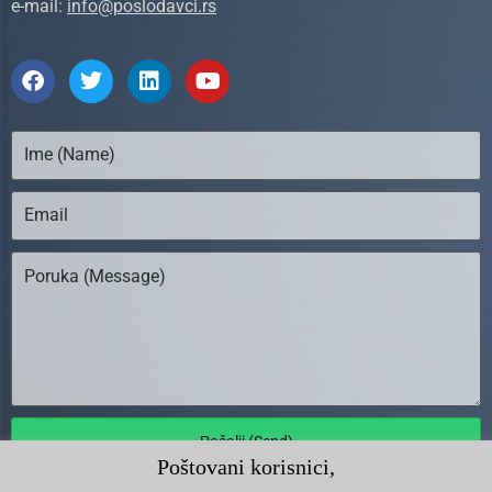
e-mail:
info@poslodavci.rs
Pošalji (Send)
Poštovani korisnici,