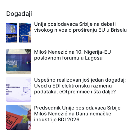
Događaji
Unija poslodavaca Srbije na debati
visokog nivoa o proširenju EU u Briselu
Miloš Nenezić na 10. Nigerija-EU
poslovnom forumu u Lagosu
Uspešno realizovan još jedan događaj:
Uvod u EDI elektronsku razmenu
podataka, eOtpremnice i šta dalje?
Predsednik Unije poslodavaca Srbije
Miloš Nenezić na Danu nemačke
industrije BDI 2026