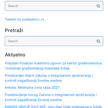
Tweets by poslodavci_rs
Pretraži
Aktuelno
Potpisan Poseban kolektivni ugovor za sektor građevinarstva
i industrije građevinskog materijala Srbije
Predstavljen Nacrt zakona o integrisanom sprečavanju i
kontroli zagađivanja životne sredine
Anketa: Minimalna cena rada 2027
Predstavljanje novog Zakona o integrisanom sprečavanju i
kontroli zagađivanja životne sredine
RAAVEX GROUP DOO NIŠ- novi član Unije poslodavaca Srbije