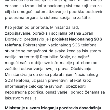
vezane za izradu informacionog sistema koji ima za
cilj da omogući automatizovanje i podršku poslovnim
procesima organa iz sistema socijalne zaštite.
Kao jedan od prioriteta, Ministar za rad,
zapošljavanje, boračka i socijalna pitanja Zoran
Đorđević predstavio je i
projekat Nacionalnog SOS
telefona
. Pokretanjem Nacionalnog SOS telefona
stvoriće se mogućnost da svaka žena sa iskustvom
nasilja, na teritoriji Republike Srbije, na najbrži
mogući način dobije sve informacije potrebne radi
zaštite i ostvarivanja svojih prava. Očekivanje
Ministarstva je da će se pokretanjem Nacionalnog
SOS telefona, uz jasan preventivni efekat kroz
informisanje celokupne javnosti, obezbediti
neposredna podrška, osnaživanje i pomoć ženama sa
iskustvom nasilja.
Ministar je u svom izlaganju pozdravio dosadašnju