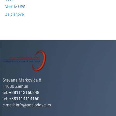
Vesti iz UPS
Za članove
Stevana Markovića 8
11080 Zemun
tel:
+381113160248
tel:
+381114114160
e-mail:
info@poslodavci.rs