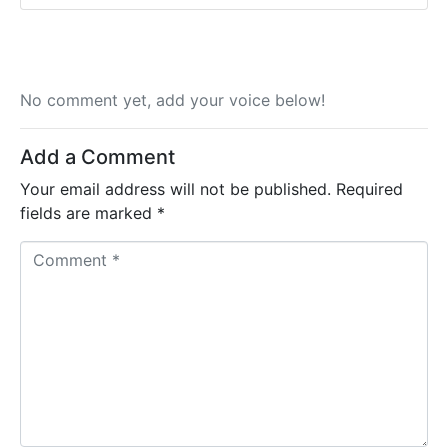
No comment yet, add your voice below!
Add a Comment
Your email address will not be published.
Required
fields are marked
*
C
o
m
m
e
n
t
*