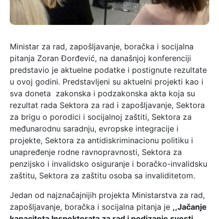
Ministar za rad, zapošljavanje, boračka i socijalna
pitanja Zoran Đorđević, na današnjoj konferenciji
predstavio je aktuelne podatke i postignute rezultate
u ovoj godini. Predstavljeni su aktuelni projekti kao i
sva doneta zakonska i podzakonska akta koja su
rezultat rada Sektora za rad i zapošljavanje, Sektora
za brigu o porodici i socijalnoj zaštiti, Sektora za
međunarodnu saradnju, evropske integracije i
projekte, Sektora za antidiskriminacionu politiku i
unapređenje rodne ravnopravnosti, Sektora za
penzijsko i invalidsko osiguranje i boračko-invalidsku
zaštitu, Sektora za zaštitu osoba sa invaliditetom.
Jedan od najznačajnijih projekta Ministarstva za rad,
zapošljavanje, boračka i socijalna pitanja je
,,Jačanje
kapaciteta Inspektorata za rad i podizanje svesti