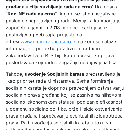
građana u cilju suzbijanja rada na crno“ i
kampanja
“
Reci NE radu na crno”
kojom se ističu negativne
posledice neprijavljenog rada. Medijska kampanja je
započeta u januaru 2018. godine i sastoji se iz
postavljenog veb sajta projekta na
adresi
www.recineradunacrno.rs
na kom se nalaze
informacije o projektu, pozitivnom radnom
zakonodavstvu u R. Srbiji, kao i obrasci za prijavu
poslodavaca koji radno angažuju neprijavljena lica.
Takođe,
uvođenje Socijalnih karata
predstavljeno je
kao prioritet rada Ministarstva. Svrha formiranja
socijalnih karata je doprinos pravednijem ostvarivanju
socijalnih prava građana koji se zasniva na njihovom
socijalno-ekonomskom statusu, podizanje efikasnosti
u domenu socijalne politike, brže i lakše ostvarivanje
prava građana i sprečavanje eventualnih zloupotreba
prava. Radi uvođenja socijalnih karata u toku su
aktivnosti na uređenju zakonskog okvira i aktivnosti