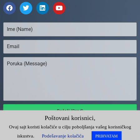
Pošalji (Send)
Poštovani korisnici,
Ovaj sajt koristi kolačiće u cilju poboljšanja vašeg korisničkog
Unija Poslodavaca Srbije |
Impresum
iskustva.
Podešavanje kolačića
PRIHVATAM