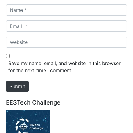
N
a
m
E
e
m
*
a
W
i
e
l
b
*
s
Save my name, email, and website in this browser
i
for the next time I comment.
t
e
Submit
EESTech Challenge