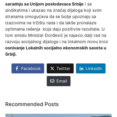
saradnju sa Unijom poslodavaca Srbije
i sa
sindikatima i ukazao na značaj dijaloga koji svim
stranama omogućava da se bolje upoznaju sa
izazovima na tržištu rada i da lakše pronalaze
optimalna rešenja koja daju pozitivne rezultate. U
tom smislu Ministar Đorđević je najavio dalji rad na
razvoju socijalnog dijaloga i na lokalnom nivou kroz
osnivanje Lokalnih socijalno ekonomskih saveta u
Srbiji.
Facebook
Twitter
LinkedIn
Email
Recommended Posts