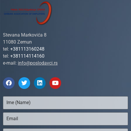
Stevana Markovića 8
11080 Zemun
tel:
+381113160248
tel:
+381114114160
e-mail:
info@poslodavci.rs