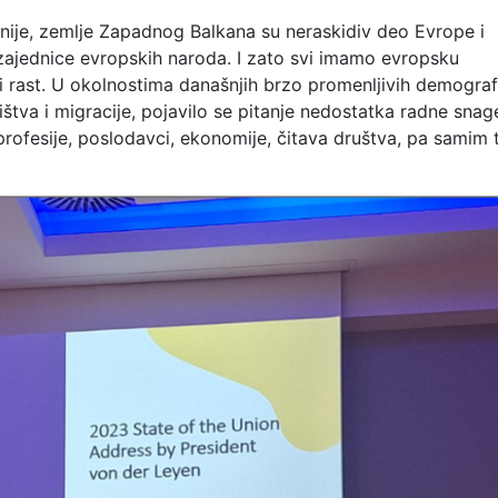
unije, zemlje Zapadnog Balkana su neraskidiv deo Evrope i
 zajednice evropskih naroda. I zato svi imamo evropsku
ki rast. U okolnostima današnjih brzo promenljivih demograf
ištva i migracije, pojavilo se pitanje nedostatka radne sna
rofesije, poslodavci, ekonomije, čitava društva, pa samim t