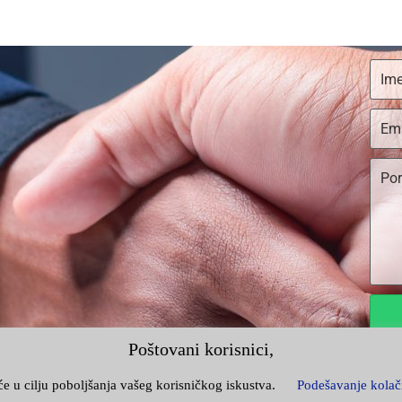
e
Poštovani korisnici,
Unija
iće u cilju poboljšanja vašeg korisničkog iskustva.
Podešavanje kolač