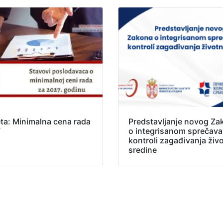
ta: Minimalna cena rada
Predstavljanje novog Za
7
o integrisanom sprečavan
kontroli zagađivanja živ
sredine