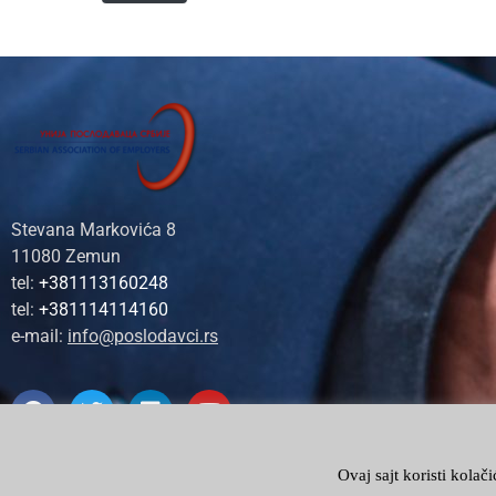
Stevana Markovića 8
11080 Zemun
tel:
+381113160248
tel:
+381114114160
e-mail:
info@poslodavci.rs
Home
Prijava za newsletter
PRESS
ENG
Ovaj sajt koristi kolač