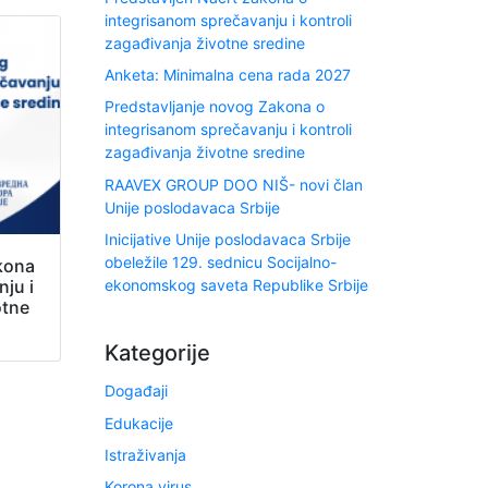
integrisanom sprečavanju i kontroli
zagađivanja životne sredine
Anketa: Minimalna cena rada 2027
Predstavljanje novog Zakona o
integrisanom sprečavanju i kontroli
zagađivanja životne sredine
RAAVEX GROUP DOO NIŠ- novi član
Unije poslodavaca Srbije
Inicijative Unije poslodavaca Srbije
obeležile 129. sednicu Socijalno-
kona
ekonomskog saveta Republike Srbije
ju i
otne
Kategorije
Događaji
Edukacije
Istraživanja
Korona virus