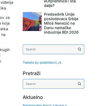
eOtpremnice i šta
 viđenja
dalje?
ika.
Predsednik Unije
nov za
poslodavaca Srbije
Miloš Nenezić na
a koja
Danu nemačke
tatka
industrije BDI 2026
a na
drugih
i
e
Tweets by poslodavci_rs
Pretraži
Aktuelno
Predstavljen Nacrt zakona o