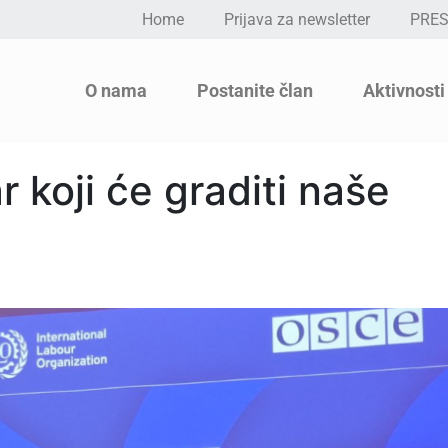
Home
Prijava za newsletter
PRE
O nama
Postanite član
Aktivnosti
 koji će graditi naše