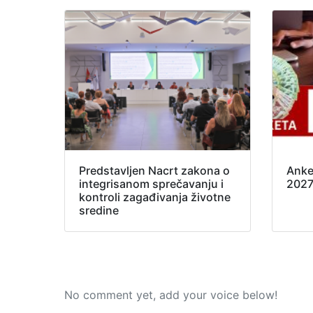
Predstavljen Nacrt zakona o
Anke
integrisanom sprečavanju i
202
kontroli zagađivanja životne
sredine
No comment yet, add your voice below!