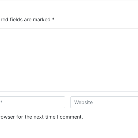
ired fields are marked
*
W
e
b
rowser for the next time I comment.
s
i
t