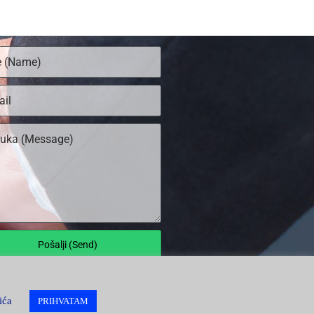
Pošalji (Send)
 Poslodavaca Srbije |
Impresum
ića
PRIHVATAM