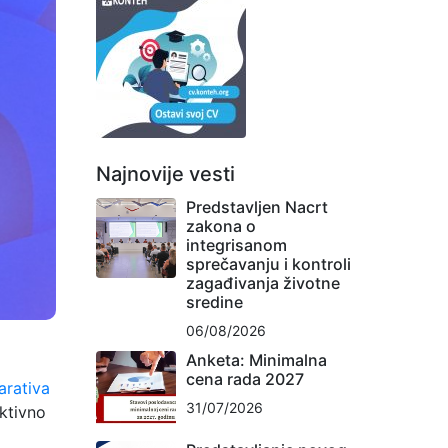
Najnovije vesti
Predstavljen Nacrt
zakona o
integrisanom
sprečavanju i kontroli
zagađivanja životne
sredine
06/08/2026
Anketa: Minimalna
cena rada 2027
arativa
31/07/2026
ktivno