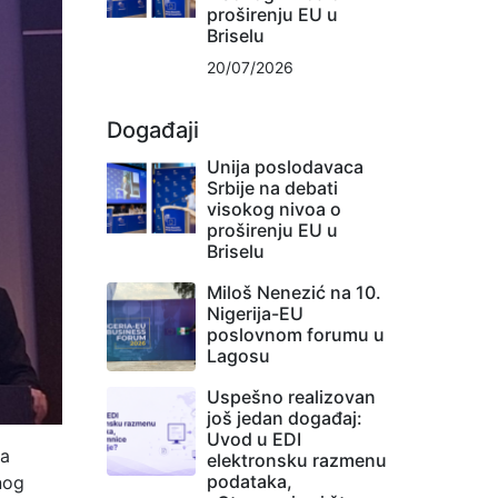
proširenju EU u
Briselu
20/07/2026
Događaji
Unija poslodavaca
Srbije na debati
visokog nivoa o
proširenju EU u
Briselu
Miloš Nenezić na 10.
Nigerija-EU
poslovnom forumu u
Lagosu
Uspešno realizovan
još jedan događaj:
Uvod u EDI
ta
elektronsku razmenu
podataka,
nog