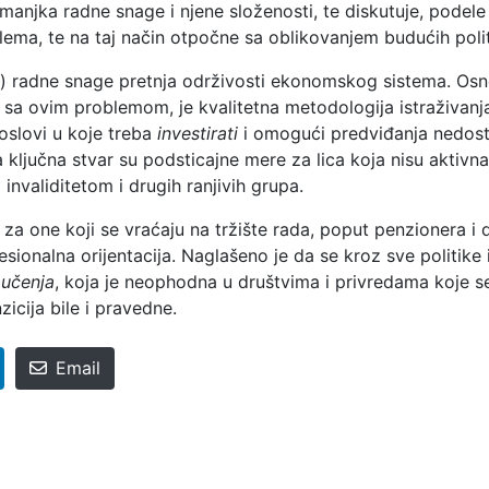
anjka radne snage i njene složenosti, te diskutuje, podele
lema, te na taj način otpočne sa oblikovanjem budućih polit
etne) radne snage pretnja održivosti ekonomskog sistema. Os
c sa ovim problemom, je kvalitetna metodologija istraživanj
poslovi u koje treba
investirati
i omogući predviđanja nedos
ključna stvar su podsticajne mere za lica koja nisu aktivn
invaliditetom i drugih ranjivih grupa.
za one koji se vraćaju na tržište rada, poput penzionera i 
esionalna orijentacija. Naglašeno je da se kroz sve politike 
 učenja
, koja je neophodna u društvima i privredama koje s
zicija bile i pravedne.
Email