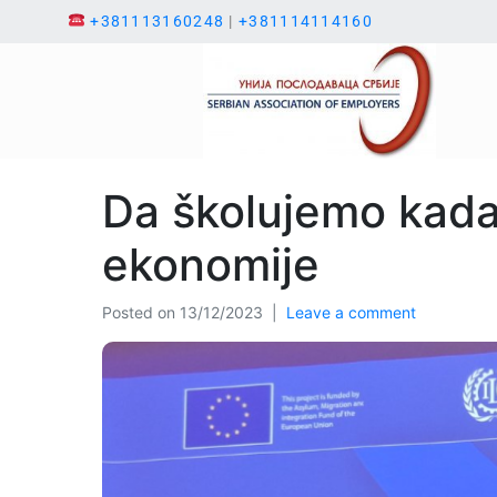
+381113160248
|
+381114114160
Da školujemo kadar
ekonomije
Posted on
13/12/2023
Leave a comment