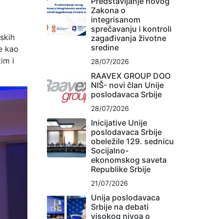
Predstavljanje novog
Zakona o
integrisanom
sprečavanju i kontroli
skih
zagađivanja životne
sredine
ge kao
im i
28/07/2026
RAAVEX GROUP DOO
NIŠ- novi član Unije
poslodavaca Srbije
28/07/2026
Inicijative Unije
poslodavaca Srbije
obeležile 129. sednicu
Socijalno-
ekonomskog saveta
Republike Srbije
21/07/2026
Unija poslodavaca
Srbije na debati
visokog nivoa o