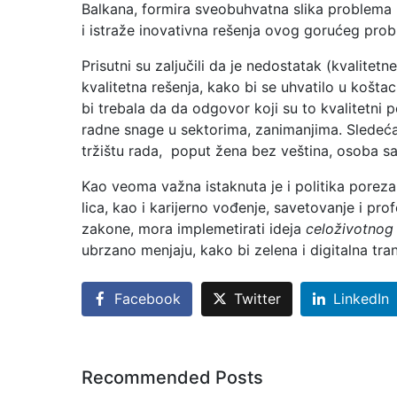
Balkana, formira sveobuhvatna slika problema m
i istraže inovativna rešenja ovog gorućeg prob
Prisutni su zaljučili da je nedostatak (kvalit
kvalitetna rešenja, kako bi se uhvatilo u košta
bi trebala da da odgovor koji su to kvalitetni 
radne snage u sektorima, zanimanjima. Sledeća 
tržištu rada, poput žena bez veština, osoba sa 
Kao veoma važna istaknuta je i politika poreza 
lica, kao i karijerno vođenje, savetovanje i prof
zakone, mora implemetirati ideja
celoživotnog
ubrzano menjaju, kako bi zelena i digitalna tran
Facebook
Twitter
LinkedIn
Recommended Posts