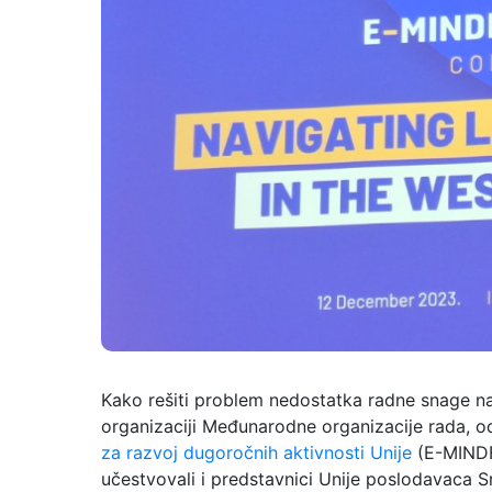
Kako rešiti problem nedostatka radne snage n
organizaciji Međunarodne organizacije rada, o
za razvoj dugoročnih aktivnosti Unije
(E-MINDFU
učestvovali i predstavnici Unije poslodavaca Sr