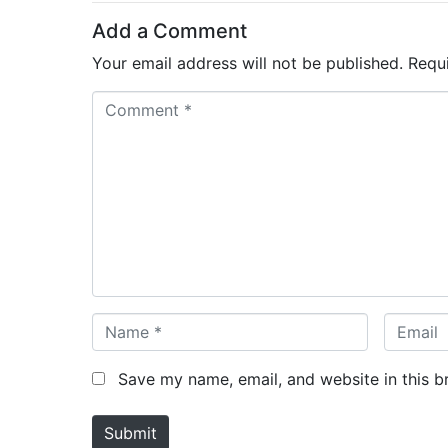
Add a Comment
Your email address will not be published.
Requ
C
o
m
m
e
n
t
*
N
E
a
m
m
a
Save my name, email, and website in this b
e
i
*
l
Submit
*