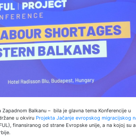
a Zapadnom Balkanu – bila je glavna tema Konferencije u
držane u okviru
Projekta Jačanje evropskog migracijskog n
L), finansiranog od strane Evropske unije, a na kojoj su a
bije.