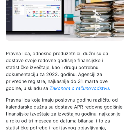
Pravna lica, odnosno preduzetnici, dužni su da
dostave svoje redovne godišnje finansijske i
statističke izveštaje, kao i drugu potrebnu
dokumentaciju za 2022. godinu, Agenciji za
privredne registre, najkasnije do 31. marta ove
godine, u skladu sa
Zakonom o računovodstvu
.
Pravna lica koja imaju poslovnu godinu različitu od
kalendarske dužna su dostave APR redovne godišnje
finansijske izveštaje za izveštajnu godinu, najkasnije
u roku od tri meseca od datuma bilansa, i to za
statističke potrebe i radi javnog objavljivanja,