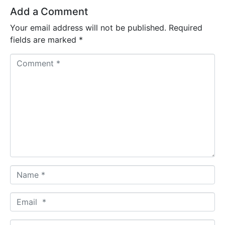
Add a Comment
Your email address will not be published.
Required
fields are marked
*
C
o
m
m
e
n
t
*
N
a
m
E
e
m
*
a