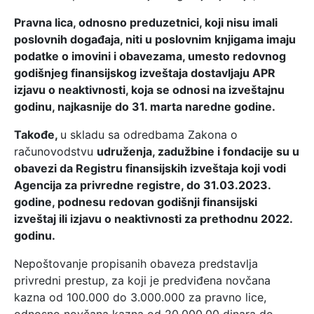
Pravna lica, odnosno preduzetnici, koji nisu imali
poslovnih događaja, niti u poslovnim knjigama imaju
podatke o imovini i obavezama, umesto redovnog
godišnjeg finansijskog izveštaja dostavljaju APR
izjavu o neaktivnosti, koja se odnosi na izveštajnu
godinu, najkasnije do 31. marta naredne godine.
Takođe,
u skladu sa odredbama Zakona o
računovodstvu
udruženja, zadužbine i fondacije su u
obavezi da Registru finansijskih izveštaja koji vodi
Agencija za privredne registre, do 31.03.2023.
godine, podnesu redovan godišnji finansijski
izveštaj ili izjavu o neaktivnosti za prethodnu 2022.
godinu.
Nepoštovanje propisanih obaveza predstavlja
privredni prestup, za koji je predviđena novčana
kazna od 100.000 do 3.000.000 za pravno lice,