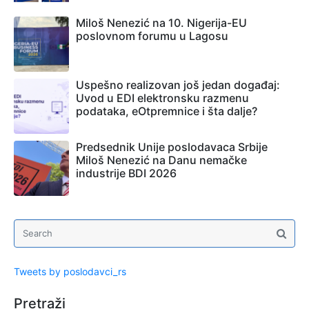
Miloš Nenezić na 10. Nigerija-EU
poslovnom forumu u Lagosu
Uspešno realizovan još jedan događaj:
Uvod u EDI elektronsku razmenu
podataka, eOtpremnice i šta dalje?
Predsednik Unije poslodavaca Srbije
Miloš Nenezić na Danu nemačke
industrije BDI 2026
Tweets by poslodavci_rs
Pretraži