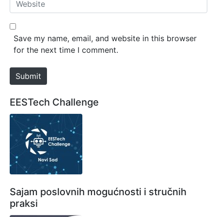
W
i
e
l
b
*
s
Save my name, email, and website in this browser
i
for the next time I comment.
t
e
Submit
EESTech Challenge
Sajam poslovnih mogućnosti i stručnih
praksi