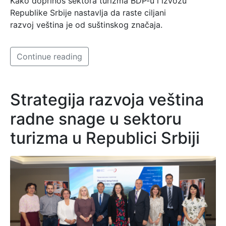
Kako doprinos sektora turizma BDP-u i izvozu
Republike Srbije nastavlja da raste ciljani
razvoj veština je od suštinskog značaja.
Continue reading
Strategija razvoja veština
radne snage u sektoru
turizma u Republici Srbiji