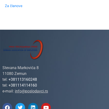
Za članove
Stevana Markovića 8
11080 Zemun
tel:
+381113160248
tel:
+381114114160
e-mail:
info@poslodavci.rs