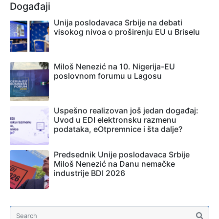
Događaji
Unija poslodavaca Srbije na debati
visokog nivoa o proširenju EU u Briselu
Miloš Nenezić na 10. Nigerija-EU
poslovnom forumu u Lagosu
Uspešno realizovan još jedan događaj:
Uvod u EDI elektronsku razmenu
podataka, eOtpremnice i šta dalje?
Predsednik Unije poslodavaca Srbije
Miloš Nenezić na Danu nemačke
industrije BDI 2026