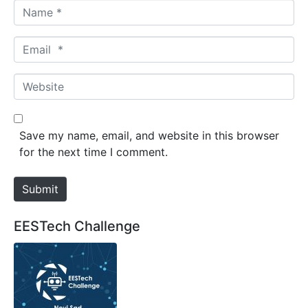
N
a
m
E
e
m
*
a
W
i
e
l
b
*
s
Save my name, email, and website in this browser
i
for the next time I comment.
t
e
Submit
EESTech Challenge