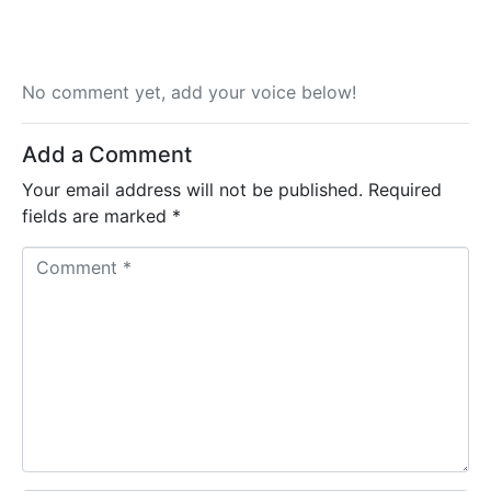
No comment yet, add your voice below!
Add a Comment
Your email address will not be published.
Required
fields are marked
*
C
o
m
m
e
n
t
*