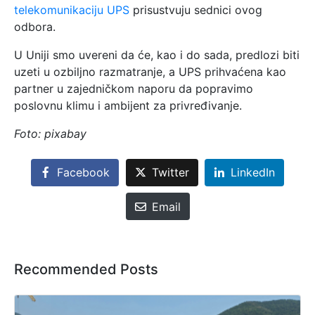
telekomunikaciju UPS
prisustvuju sednici ovog
odbora.
U Uniji smo uvereni da će, kao i do sada, predlozi biti
uzeti u ozbiljno razmatranje, a UPS prihvaćena kao
partner u zajedničkom naporu da popravimo
poslovnu klimu i ambijent za privređivanje.
Foto: pixabay
Facebook
Twitter
LinkedIn
Email
Recommended Posts