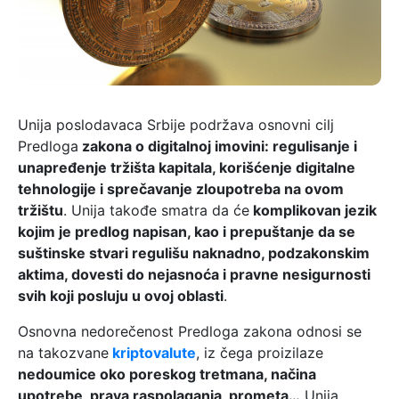
Unija poslodavaca Srbije podržava osnovni cilj
Predloga
zakona o digitalnoj imovini: regulisanje i
unapređenje tržišta kapitala, korišćenje digitalne
tehnologije i sprečavanje zloupotreba na ovom
tržištu
. Unija takođe smatra da će
komplikovan jezik
kojim je predlog napisan, kao i prepuštanje da se
suštinske stvari regulišu naknadno, podzakonskim
aktima, dovesti do nejasnoća i pravne nesigurnosti
svih koji posluju u ovoj oblasti
.
Osnovna nedorečenost Predloga zakona odnosi se
na takozvane
kriptovalute
, iz čega proizilaze
nedoumice oko poreskog tretmana, načina
upotrebe, prava raspolaganja, prometa…
Unija