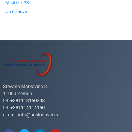
Vesti iz UPS
Za članove
Stevana Markovića 8
11080 Zemun
tel:
+381113160248
tel:
+381114114160
e-mail:
info@poslodavci.rs