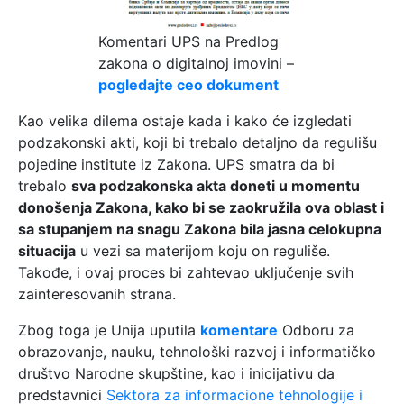
Komentari UPS na Predlog
zakona o digitalnoj imovini –
pogledajte ceo dokument
Kao velika dilema ostaje kada i kako će izgledati
podzakonski akti, koji bi trebalo detaljno da regulišu
pojedine institute iz Zakona. UPS smatra da bi
trebalo
sva podzakonska akta doneti u momentu
donošenja Zakona, kako bi se zaokružila ova oblast i
sa stupanjem na snagu Zakona bila jasna celokupna
situacija
u vezi sa materijom koju on reguliše.
Takođe, i ovaj proces bi zahtevao uključenje svih
zainteresovanih strana.
Zbog toga je Unija uputila
komentare
Odboru za
obrazovanje, nauku, tehnološki razvoj i informatičko
društvo Narodne skupštine, kao i inicijativu da
predstavnici
Sektora za informacione tehnologije i