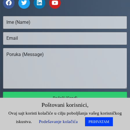
Pošalji (Send)
Poštovani korisnici,
Ovaj sajt koristi kolačiće u cilju poboljšanja vašeg korisničkog
Unija Poslodavaca Srbije |
Impresum
iskustva.
Podešavanje kolačića
PRIHVATAM