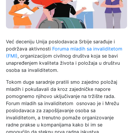
Već deceniju Unija poslodavaca Srbije sarađuje i
podržava aktivnosti
Foruma mladih sa invaliditetom
(FMI)
, organizacijom civilnog društva koja se bavi
unapređenjem kvaliteta života i položaja u društvu
osoba sa invaliditetom.
Tokom duge saradnje pratili smo zajedno položaj
mladih i pokušavali da kroz zajedničke napore
pomognemo njihovo uključivanje na tržište rada.
Forum mladih sa invaliditetom osnovao je i Mrežu
poslodavaca za zapošljavanje osoba sa
invaliditetom, a trenutno pomaže organizovanje
radne prakse u kompanijama kako bi im se
omogućilo da steknu prva radna iskustva.