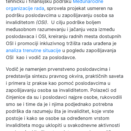
tehničku i finansijsku podršku
Međunarodne
organizacije rada
, sprovela projekat usmeren na
podršku poslodavcima u zapošljavanju osoba sa
invaliditetom
(OSI)
. U cilju podrške boljem
međusobnom razumevanju i jačanju veza između
poslodavaca i OSI, kreiranju radnih mesta dostupnih
OSI i promociji inkluzivnog tržišta rada urađena je
analiza trenutne situacije
u pogledu zapošljavanja
OSI kao i vodič za poslodavce.
Vodič je namenjen prvenstveno poslodavcima i
predstavlja sintezu pravnog okvira, praktičnih saveta
i primera iz prakse kao pomoć poslodavcima u
zapošljavanju osoba sa invaliditetom. Polazeći od
činjenice da su i poslodavci najpre osobe, rukovodili
smo se i time da je i njima podjednako potrebna
podrška da razumeju šta je invaliditet, koje vrste
postoje i kako se osobe sa određenom vrstom
invaliditeta mogu uklopiti u svakodnevne aktivnosti