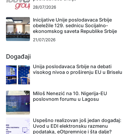
28/07/2026
Inicijative Unije poslodavaca Srbije
obeležile 129. sednicu Socijalno-
ekonomskog saveta Republike Srbije
21/07/2026
Događaji
Unija poslodavaca Srbije na debati
visokog nivoa o proširenju EU u Briselu
Miloš Nenezić na 10. Nigerija-EU
poslovnom forumu u Lagosu
Uspešno realizovan još jedan događaj:
Uvod u EDI elektronsku razmenu
podataka, eOtpremnice i šta dalje?