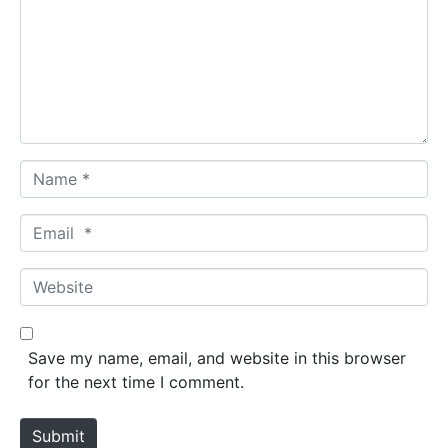
m
e
n
t
*
N
a
m
E
e
m
*
a
W
i
e
l
b
*
s
Save my name, email, and website in this browser
i
for the next time I comment.
t
e
Submit