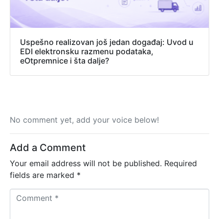
Uspešno realizovan još jedan događaj: Uvod u
EDI elektronsku razmenu podataka,
eOtpremnice i šta dalje?
No comment yet, add your voice below!
Add a Comment
Your email address will not be published.
Required
fields are marked
*
C
o
m