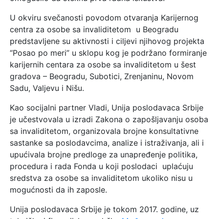
U okviru svečanosti povodom otvaranja Karijernog
centra za osobe sa invaliditetom u Beogradu
predstavljene su aktivnosti i ciljevi njihovog projekta
“Posao po meri” u sklopu kog je podržano formiranje
karijernih centara za osobe sa invaliditetom u šest
gradova – Beogradu, Subotici, Zrenjaninu, Novom
Sadu, Valjevu i Nišu.
Kao socijalni partner Vladi, Unija poslodavaca Srbije
je učestvovala u izradi Zakona o zapošljavanju osoba
sa invaliditetom, organizovala brojne konsultativne
sastanke sa poslodavcima, analize i istraživanja, ali i
upućivala brojne predloge za unapređenje politika,
procedura i rada Fonda u koji poslodaci uplaćuju
sredstva za osobe sa invaliditetom ukoliko nisu u
mogućnosti da ih zaposle.
Unija poslodavaca Srbije je tokom 2017. godine, uz