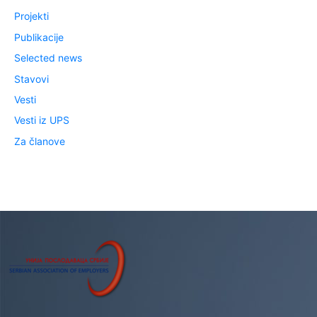
Projekti
Publikacije
Selected news
Stavovi
Vesti
Vesti iz UPS
Za članove