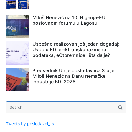
Miloš Nenezić na 10. Nigerija-EU
poslovnom forumu u Lagosu
Uspešno realizovan još jedan događaj:
Uvod u EDI elektronsku razmenu
podataka, eOtpremnice i šta dalje?
Predsednik Unije poslodavaca Srbije
Miloš Nenezić na Danu nemačke
industrije BDI 2026
Tweets by poslodavci_rs