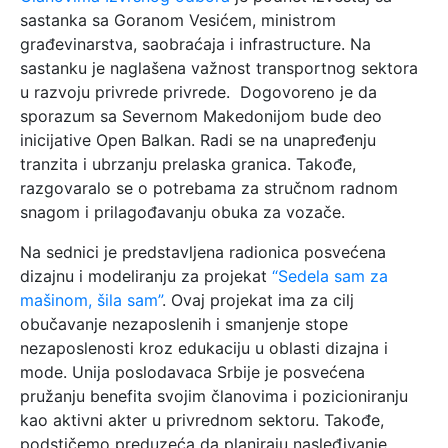
sastanka sa Goranom Vesićem, ministrom
građevinarstva, saobraćaja i infrastructure. Na
sastanku je naglašena važnost transportnog sektora
u razvoju privrede privrede. Dogovoreno je da
sporazum sa Severnom Makedonijom bude deo
inicijative Open Balkan. Radi se na unapređenju
tranzita i ubrzanju prelaska granica. Takođe,
razgovaralo se o potrebama za stručnom radnom
snagom i prilagođavanju obuka za vozače.
Na sednici je predstavljena radionica posvećena
dizajnu i modeliranju za projekat
“Sedela sam za
mašinom, šila sam”
. Ovaj projekat ima za cilj
obučavanje nezaposlenih i smanjenje stope
nezaposlenosti kroz edukaciju u oblasti dizajna i
mode. Unija poslodavaca Srbije je posvećena
pružanju benefita svojim članovima i pozicioniranju
kao aktivni akter u privrednom sektoru. Takođe,
podstičemo preduzeća da planiraju nasleđivanje