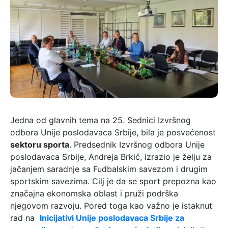
Jedna od glavnih tema na 25. Sednici Izvršnog
odbora Unije poslodavaca Srbije, bila je posvećenost
sektoru sporta
. Predsednik Izvršnog odbora Unije
poslodavaca Srbije, Andreja Brkić, izrazio je želju za
jačanjem saradnje sa Fudbalskim savezom i drugim
sportskim savezima. Cilj je da se sport prepozna kao
značajna ekonomska oblast i pruži podrška
njegovom razvoju. Pored toga kao važno je istaknut
rad na
Inicijativi Unije poslodavaca Srbije za