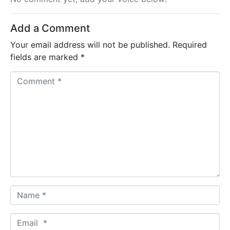
Add a Comment
Your email address will not be published.
Required
fields are marked
*
C
o
m
m
e
n
t
*
N
a
m
E
e