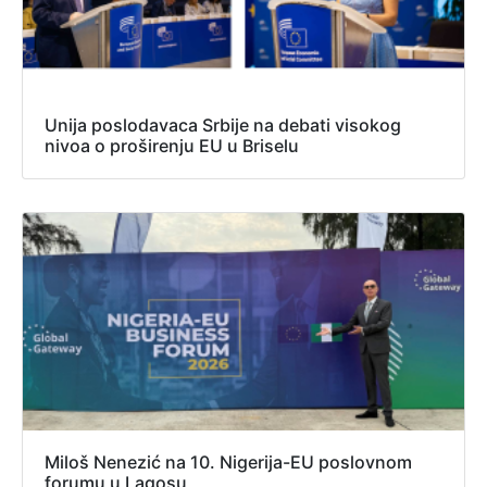
Unija poslodavaca Srbije na debati visokog
nivoa o proširenju EU u Briselu
Miloš Nenezić na 10. Nigerija-EU poslovnom
forumu u Lagosu