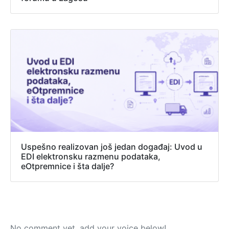
Uspešno realizovan još jedan događaj: Uvod u
EDI elektronsku razmenu podataka,
eOtpremnice i šta dalje?
No comment yet, add your voice below!