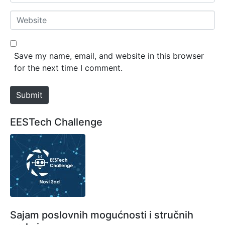
m
*
a
W
i
e
l
b
*
s
Save my name, email, and website in this browser
i
for the next time I comment.
t
e
Submit
EESTech Challenge
Sajam poslovnih mogućnosti i stručnih