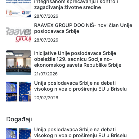
integrisanom sprečavanju i kontroli
zagađivanja životne sredine
28/07/2026
RAAVEX GROUP DOO NIŠ- novi član Unije
poslodavaca Srbije
28/07/2026
Inicijative Unije poslodavaca Srbije
obeležile 129. sednicu Socijalno-
ekonomskog saveta Republike Srbije
21/07/2026
Unija poslodavaca Srbije na debati
visokog nivoa o proširenju EU u Briselu
20/07/2026
Događaji
Unija poslodavaca Srbije na debati
visokog nivoa o proširenju EU u Briselu