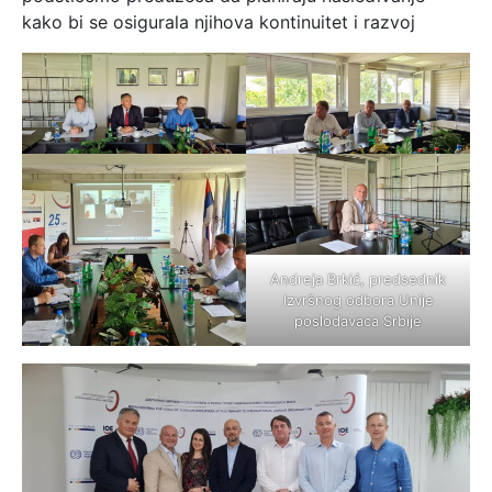
kako bi se osigurala njihova kontinuitet i razvoj
Andreja Brkić, predsednik
Izvršnog odbora Unije
poslodavaca Srbije