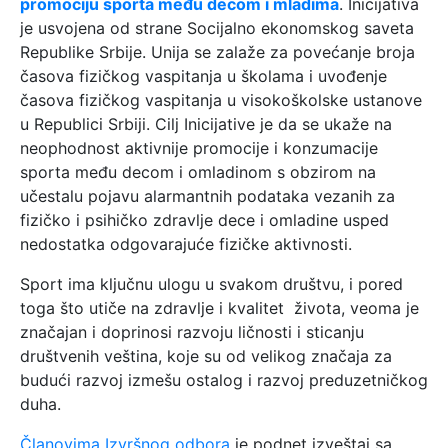
promociju sporta među decom i mladima
. Inicijativa
je usvojena od strane Socijalno ekonomskog saveta
Republike Srbije. Unija se zalaže za povećanje broja
časova fizičkog vaspitanja u školama i uvođenje
časova fizičkog vaspitanja u visokoškolske ustanove
u Republici Srbiji. Cilj Inicijative je da se ukaže na
neophodnost aktivnije promocije i konzumacije
sporta među decom i omladinom s obzirom na
učestalu pojavu alarmantnih podataka vezanih za
fizičko i psihičko zdravlje dece i omladine usped
nedostatka odgovarajuće fizičke aktivnosti.
Sport ima ključnu ulogu u svakom društvu, i pored
toga što utiče na zdravlje i kvalitet života, veoma je
značajan i doprinosi razvoju ličnosti i sticanju
društvenih veština, koje su od velikog značaja za
budući razvoj izmešu ostalog i razvoj preduzetničkog
duha.
Članovima Izvršnog odbora
je podnet izveštaj sa