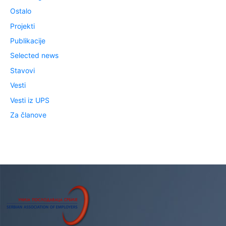
Ostalo
Projekti
Publikacije
Selected news
Stavovi
Vesti
Vesti iz UPS
Za članove