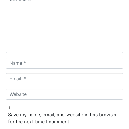
o
m
m
e
n
t
*
N
a
m
E
e
m
*
a
W
i
e
l
b
*
s
Save my name, email, and website in this browser
i
for the next time I comment.
t