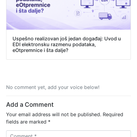
Uspešno realizovan još jedan događaj: Uvod u
EDI elektronsku razmenu podataka,
eOtpremnice i šta dalje?
No comment yet, add your voice below!
Add a Comment
Your email address will not be published.
Required
fields are marked
*
C