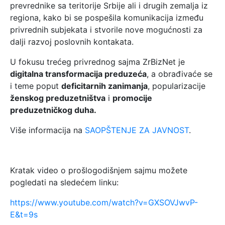
prevrednike sa teritorije Srbije ali i drugih zemalja iz
regiona, kako bi se pospešila komunikacija između
privrednih subjekata i stvorile nove mogućnosti za
dalji razvoj poslovnih kontakata.
U fokusu trećeg privrednog sajma ZrBizNet je
digitalna transformacija preduzeća
, a obrađivaće se
i teme poput
deficitarnih zanimanja
, popularizacije
ženskog preduzetništva
i
promocije
preduzetničkog duha.
Više informacija na
SAOPŠTENJE ZA JAVNOST
.
Kratak video o prošlogodišnjem sajmu možete
pogledati na sledećem linku:
https://www.youtube.com/watch?v=GXSOVJwvP-
E&t=9s