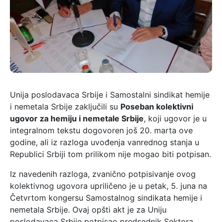
Unija poslodavaca Srbije i Samostalni sindikat hemije
i nemetala Srbije zaključili su
Poseban kolektivni
ugovor za hemiju i nemetale Srbije
, koji ugovor je u
integralnom tekstu dogovoren još 20. marta ove
godine, ali iz razloga uvođenja vanrednog stanja u
Republici Srbiji tom prilikom nije mogao biti potpisan.
Iz navedenih razloga, zvanično potpisivanje ovog
kolektivnog ugovora upriličeno je u petak, 5. juna na
Četvrtom kongersu Samostalnog sindikata hemije i
nemetala Srbije. Ovaj opšti akt je za Uniju
poslodavaca Srbije potpisao predsednik Sektora