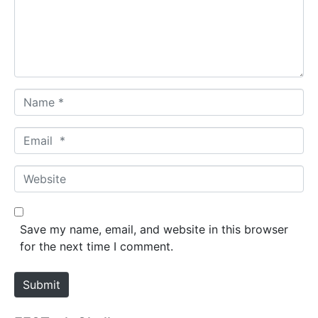
e
n
t
*
N
a
m
E
e
m
*
a
W
i
e
l
b
*
s
Save my name, email, and website in this browser
i
for the next time I comment.
t
e
Submit