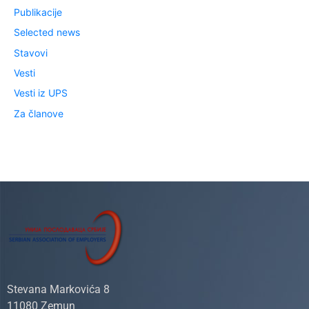
Publikacije
Selected news
Stavovi
Vesti
Vesti iz UPS
Za članove
Stevana Markovića 8
11080 Zemun