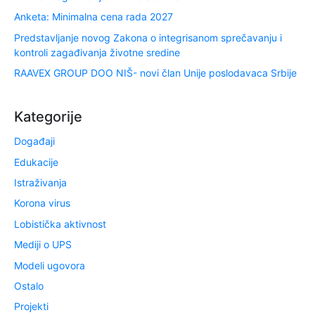
Anketa: Minimalna cena rada 2027
Predstavljanje novog Zakona o integrisanom sprečavanju i
kontroli zagađivanja životne sredine
RAAVEX GROUP DOO NIŠ- novi član Unije poslodavaca Srbije
Kategorije
Događaji
Edukacije
Istraživanja
Korona virus
Lobistička aktivnost
Mediji o UPS
Modeli ugovora
Ostalo
Projekti