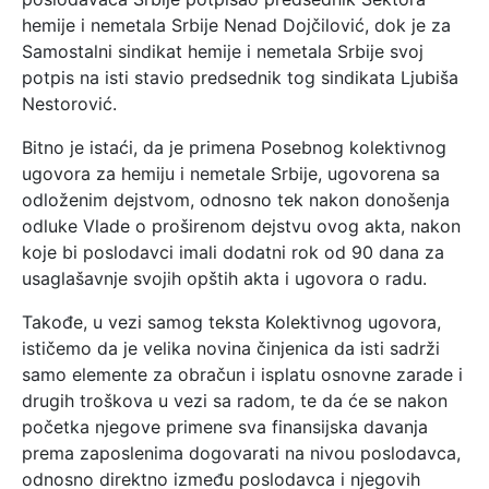
hemije i nemetala Srbije Nenad Dojčilović, dok je za
Samostalni sindikat hemije i nemetala Srbije svoj
potpis na isti stavio predsednik tog sindikata Ljubiša
Nestorović.
Bitno je istaći, da je primena Posebnog kolektivnog
ugovora za hemiju i nemetale Srbije, ugovorena sa
odloženim dejstvom, odnosno tek nakon donošenja
odluke Vlade o proširenom dejstvu ovog akta, nakon
koje bi poslodavci imali dodatni rok od 90 dana za
usaglašavnje svojih opštih akta i ugovora o radu.
Takođe, u vezi samog teksta Kolektivnog ugovora,
ističemo da je velika novina činjenica da isti sadrži
samo elemente za obračun i isplatu osnovne zarade i
drugih troškova u vezi sa radom, te da će se nakon
početka njegove primene sva finansijska davanja
prema zaposlenima dogovarati na nivou poslodavca,
odnosno direktno između poslodavca i njegovih