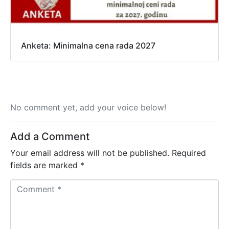
Anketa: Minimalna cena rada 2027
No comment yet, add your voice below!
Add a Comment
Your email address will not be published.
Required
fields are marked
*
C
o
m
m