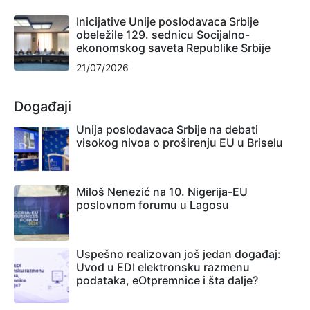
Inicijative Unije poslodavaca Srbije
obeležile 129. sednicu Socijalno-
ekonomskog saveta Republike Srbije
21/07/2026
Događaji
Unija poslodavaca Srbije na debati
visokog nivoa o proširenju EU u Briselu
Miloš Nenezić na 10. Nigerija-EU
poslovnom forumu u Lagosu
Uspešno realizovan još jedan događaj:
Uvod u EDI elektronsku razmenu
podataka, eOtpremnice i šta dalje?