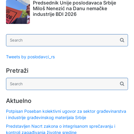
Predsednik Unije poslodavaca Srbije
Miloš Nenezić na Danu nemačke
industrije BDI 2026
Tweets by poslodavci_rs
Pretraži
Aktuelno
Potpisan Poseban kolektivni ugovor za sektor građevinarstva
i industrije građevinskog materijala Srbije
Predstavljen Nacrt zakona o integrisanom sprečavanju i
kontroli zagađivanja životne sredine