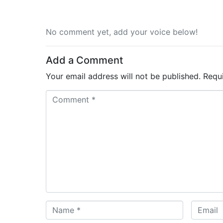
No comment yet, add your voice below!
Add a Comment
Your email address will not be published.
Requ
C
o
m
m
e
n
t
*
N
E
a
m