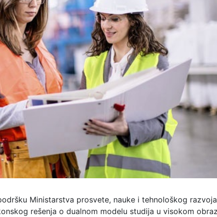
 podršku Ministarstva prosvete, nauke i tehnološkog razvoja
konskog rešenja o dualnom modelu studija u visokom obra