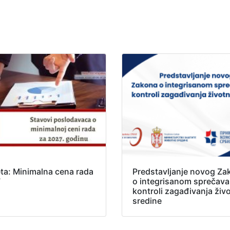
ta: Minimalna cena rada
Predstavljanje novog Za
7
o integrisanom sprečavan
kontroli zagađivanja živ
sredine