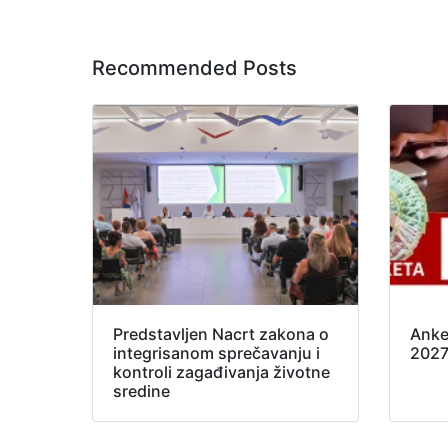
Recommended Posts
Predstavljen Nacrt zakona o
Anke
integrisanom sprečavanju i
202
kontroli zagađivanja životne
sredine