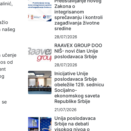
Predstavljanje novog
linić,
Zakona o
integrisanom
sprečavanju i kontroli
ažio
zagađivanja životne
sredine
a našeg
28/07/2026
RAAVEX GROUP DOO
NIŠ- novi član Unije
a učenje
poslodavaca Srbije
nos od
28/07/2026
ent
Inicijative Unije
og
poslodavaca Srbije
obeležile 129. sednicu
Socijalno-
ekonomskog saveta
Republike Srbije
i se
21/07/2026
Unija poslodavaca
Srbije na debati
visokog nivoa o