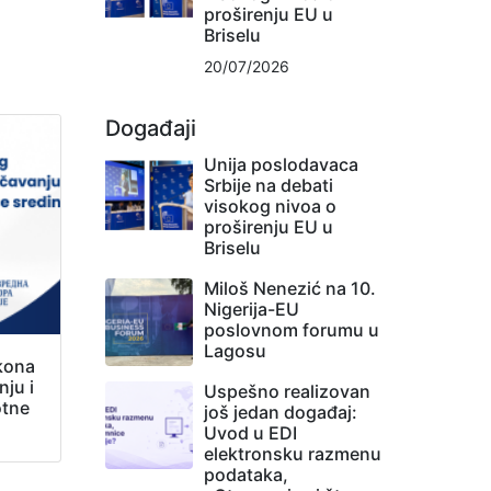
proširenju EU u
Briselu
20/07/2026
Događaji
Unija poslodavaca
Srbije na debati
visokog nivoa o
proširenju EU u
Briselu
Miloš Nenezić na 10.
Nigerija-EU
poslovnom forumu u
Lagosu
kona
ju i
Uspešno realizovan
otne
još jedan događaj:
Uvod u EDI
elektronsku razmenu
podataka,