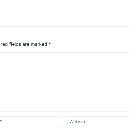
ired fields are marked
*
W
e