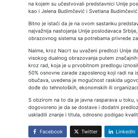
na kojem su učestvovali predstavnici Unije poslod
kao i Jelena Budimčević i Svetlana Budimčević 
Bitno je istaći da je na ovom sastanku predstav
najvažnija nastojanja Unije poslodavaca Srbije,
obrazovnog sistema sa potrebama privrede za 
Naime, kroz Nacrt su uvaženi predlozi Unije d
visokog dualnog obrazovanja putem značajnih 
kroz rad, koja je u prvobitnom predlogu iznos
50% osnovne zarade zaposlenog koji radi na is
obučava, uvedena je mogućnost raskida ugovor
dođe do tehnoloških, ekonomskih ili organizac
S obzirom na to da je javna rasparava u toku,
dogovoreno je da se dostave i dodatni predlozi
uskladili znanje i titula, odnosno podigao kvali
Facebook
Twitter
LinkedIn