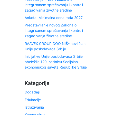
integrisanom sprečavanju i kontroli
zagađivanja životne sredine
Anketa: Minimalna cena rada 2027
Predstavljanje novog Zakona o
integrisanom sprečavanju i kontroli
zagađivanja životne sredine
RAAVEX GROUP DOO NIŠ- novi član
Unije poslodavaca Srbije
Inicijative Unije poslodavaca Srbije
obeležile 129. sednicu Socijalno-
ekonomskog saveta Republike Srbije
Kategorije
Događaji
Edukacije
Istraživanja
Korona virus