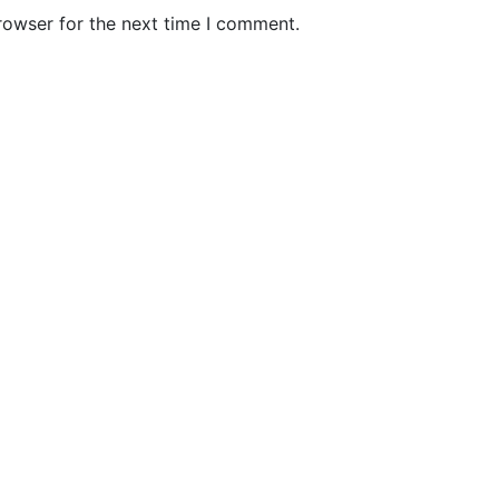
b
rowser for the next time I comment.
s
i
t
e