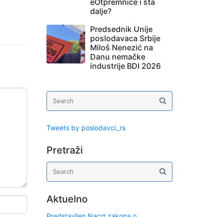
eOtpremnice i šta
dalje?
Predsednik Unije
poslodavaca Srbije
Miloš Nenezić na
Danu nemačke
industrije BDI 2026
Tweets by poslodavci_rs
Pretraži
Aktuelno
Predstavljen Nacrt zakona o