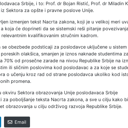
avaca Srbije, i to: Prof. dr Bojan Ristić, Prof. dr Miladin Ka
iz Sektora za opšte i pravne poslove Unije.
ljen izmenjen tekst Nacrta zakona, koji je u velikoj meri uv
 a koja će doprineti da se sistemski reši pitanje povezivanj
relevantnim kvalifikovanim stručnim kadrom.
a se obezbede podsticaji za poslodavce uključene u sistem
poreskih olakšica, smanjen je iznos naknade studentima z
ila 70% od prosečne zarade na nivou Republike Srbije na iz
tim ili sličnim poslovima kod poslodavac a za koje se stud
a o učenju kroz rad od strane poslodavca ukoliko kod ist
ionih promena.
 u okviru Sektora obrazovanja Unije poslodavaca Srbije
 za poboljšanje teksta Nacrta zakona, a sve u cilju kako b
tet obrazovanja u cilju održivog razvoja Republike Srbije.
Email