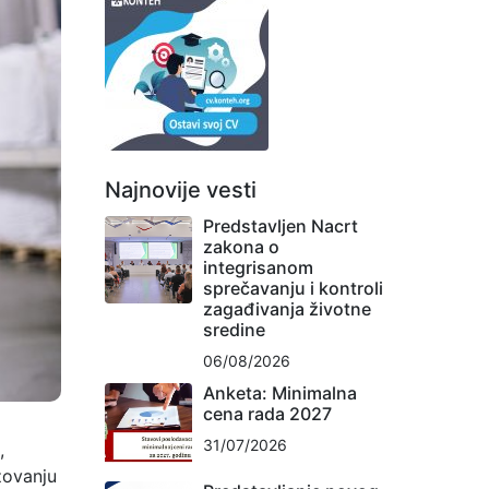
Najnovije vesti
Predstavljen Nacrt
zakona o
integrisanom
sprečavanju i kontroli
zagađivanja životne
sredine
06/08/2026
Anketa: Minimalna
cena rada 2027
31/07/2026
,
zovanju