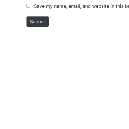
m
a
Save my name, email, and website in this b
e
i
*
l
Submit
*