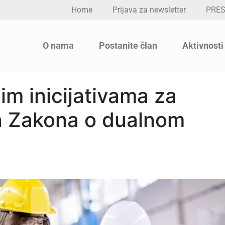
Home
Prijava za newsletter
PRE
O nama
Postanite član
Aktivnosti
im inicijativama za
a Zakona o dualnom