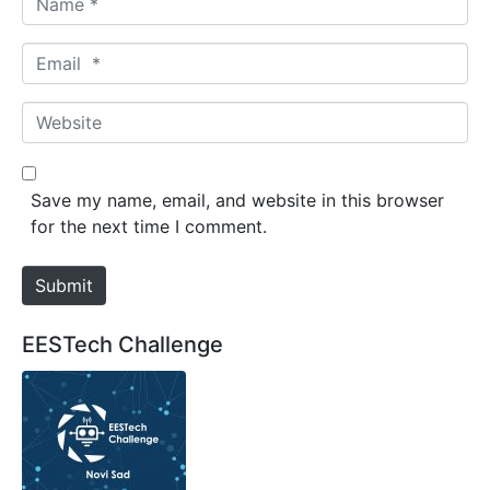
a
m
E
e
m
*
a
W
i
e
l
b
*
s
Save my name, email, and website in this browser
i
for the next time I comment.
t
e
Submit
EESTech Challenge