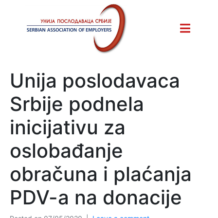
Unija poslodavaca
Srbije podnela
inicijativu za
oslobađanje
obračuna i plaćanja
PDV-a na donacije