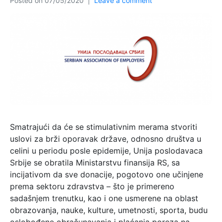
Posted on
07/05/2020
Leave a comment
Smatrajući da će se stimulativnim merama stvoriti
uslovi za brži oporavak države, odnosno društva u
celini u periodu posle epidemije, Unija poslodavaca
Srbije se obratila Ministarstvu finansija RS, sa
incijativom da sve donacije, pogotovo one učinjene
prema sektoru zdravstva – što je primereno
sadašnjem trenutku, kao i one usmerene na oblast
obrazovanja, nauke, kulture, umetnosti, sporta, budu
oslobođene obračunavanja i plaćanja poreza na