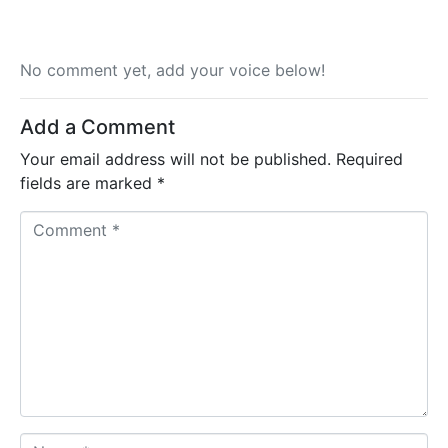
No comment yet, add your voice below!
Add a Comment
Your email address will not be published.
Required
fields are marked
*
C
o
m
m
e
n
t
*
N