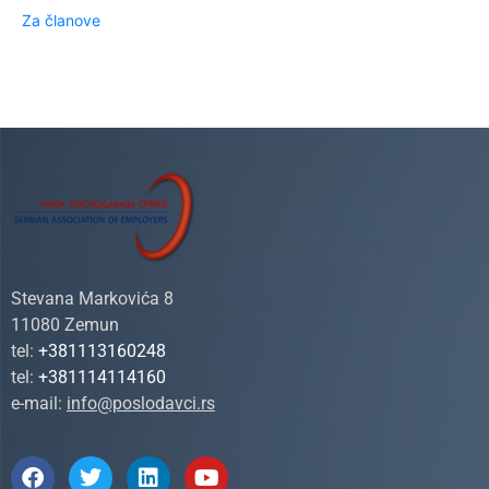
Za članove
Stevana Markovića 8
11080 Zemun
tel:
+381113160248
tel:
+381114114160
e-mail:
info@poslodavci.rs