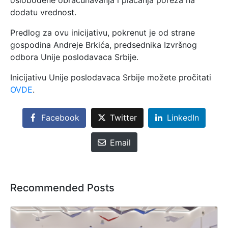
dodatu vrednost.
Predlog za ovu inicijativu, pokrenut je od strane
gospodina Andreje Brkića, predsednika Izvršnog
odbora Unije poslodavaca Srbije.
Inicijativu Unije poslodavaca Srbije možete pročitati
OVDE
.
Facebook
Twitter
LinkedIn
Email
Recommended Posts