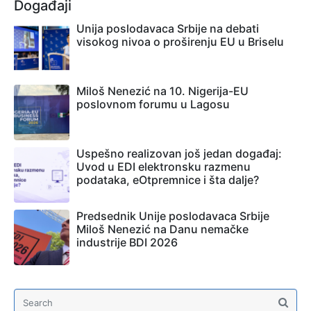
Događaji
Unija poslodavaca Srbije na debati
visokog nivoa o proširenju EU u Briselu
Miloš Nenezić na 10. Nigerija-EU
poslovnom forumu u Lagosu
Uspešno realizovan još jedan događaj:
Uvod u EDI elektronsku razmenu
podataka, eOtpremnice i šta dalje?
Predsednik Unije poslodavaca Srbije
Miloš Nenezić na Danu nemačke
industrije BDI 2026