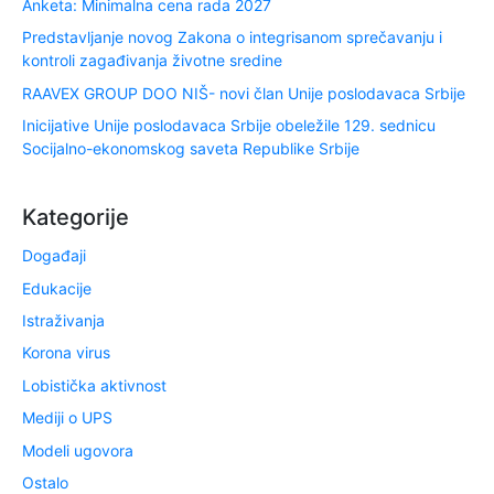
Anketa: Minimalna cena rada 2027
Predstavljanje novog Zakona o integrisanom sprečavanju i
kontroli zagađivanja životne sredine
RAAVEX GROUP DOO NIŠ- novi član Unije poslodavaca Srbije
Inicijative Unije poslodavaca Srbije obeležile 129. sednicu
Socijalno-ekonomskog saveta Republike Srbije
Kategorije
Događaji
Edukacije
Istraživanja
Korona virus
Lobistička aktivnost
Mediji o UPS
Modeli ugovora
Ostalo