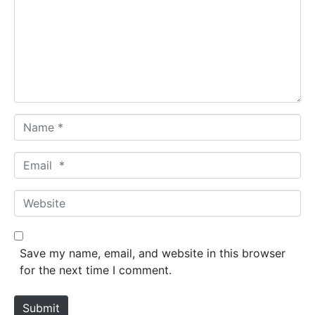
m
e
n
t
*
N
a
m
E
e
m
*
a
W
i
e
l
b
*
s
Save my name, email, and website in this browser
i
for the next time I comment.
t
e
Submit