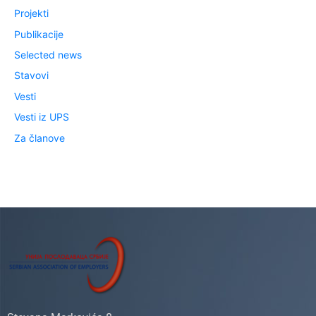
Projekti
Publikacije
Selected news
Stavovi
Vesti
Vesti iz UPS
Za članove