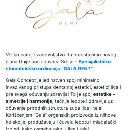
Veliko nam je zadovoljstvo da predstavimo novog
člana Unije poslodavaca Srbije –
Specijalističku
stomatološku ordinaciju “GALA DENT”
.
Gala Concept je jedinstven spoj minimalno
invazivanog pristupa dentalnoj estetici, estetici lica i
pre svega očuvanju zdravlja! To je spoj
estetike –
simetrije i harmonije
, tačnije lepote i zdravlja uz
očuvanje prirodnih struktura zuba lica i tela!
Korišćenjem “Gala“ organskih proizvoda iz njihove
kolekcije, produžavaju i čuvaju lepotu i mladalački
izgled, kako osmeha tako i lica i tela!