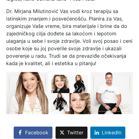
Dr. Mirjana Milutinović Vas vodi kroz terapiju sa
istinskim znanjem i posvećenošću. Planira za Vas,
organizuje Vaše vreme, bira materijale i brine da do
zajedničkog cilja dođete sa lakoćom i lepotom
ulaganja u sebe i svoje zdravlje. Voli svoj posao i ceni
osobe koje su joj poverile svoje zdravlje i ukazali
poverenje u radu. Trudi se da prevaziđe očekivanja
kada je kvalitet, ali i estetika u pitanju!
Facebook
Twitter
LinkedIn