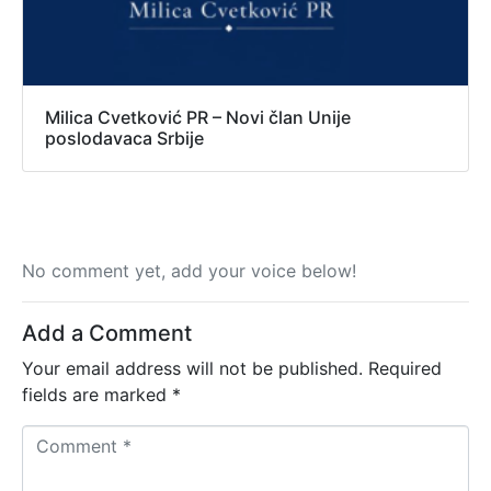
Milica Cvetković PR – Novi član Unije
poslodavaca Srbije
No comment yet, add your voice below!
Add a Comment
Your email address will not be published.
Required
fields are marked
*
C
o
m