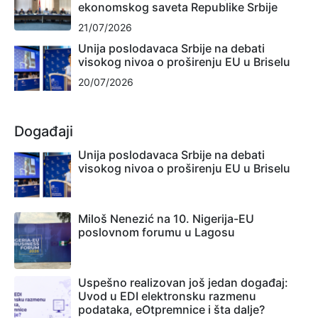
ekonomskog saveta Republike Srbije
21/07/2026
Unija poslodavaca Srbije na debati
visokog nivoa o proširenju EU u Briselu
20/07/2026
Događaji
Unija poslodavaca Srbije na debati
visokog nivoa o proširenju EU u Briselu
Miloš Nenezić na 10. Nigerija-EU
poslovnom forumu u Lagosu
Uspešno realizovan još jedan događaj:
Uvod u EDI elektronsku razmenu
podataka, eOtpremnice i šta dalje?