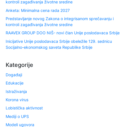
kontroli zagađivanja životne sredine
Anketa: Minimalna cena rada 2027
Predstavljanje novog Zakona o integrisanom sprečavanju i
kontroli zagađivanja životne sredine
RAAVEX GROUP DOO NIŠ- novi član Unije poslodavaca Srbije
Inicijative Unije poslodavaca Srbije obeležile 129. sednicu
Socijalno-ekonomskog saveta Republike Srbije
Kategorije
Događaji
Edukacije
Istraživanja
Korona virus
Lobistička aktivnost
Mediji o UPS
Modeli ugovora