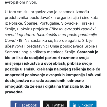
evropskom nivou.
U tom smislu, organizovan je sastanak između
predstavnika poslodavačkih organizacija i sindikata
iz Poljske, Španije, Portugalije, Slovačke, Turske i
Srbije, u okviru projekta
Efikasni evropski radnički
saveti koji dobro funkcionišu u eri posle pandemije
Covid
-19. Na sastanku su, kao delagati iz Srbije,
učestvovali predstavnici Unije poslodavaca Srbije i
Samostalnog sindikata metalaca Srbije.
Sastanak je
bio prilika da socijalni partneri razmene svoja
mišljenja i iskustva u ovoj oblasti, približe svoje
pozicije u smislu kreiranja najboljeg rešenja koje će
unaprediti poslovanje evropskih kompanija i očuvati
dostojanstvo na radu zaposlenih, odnosno
omogućiti da zelena i digitalna tranzicija bude i
pravedna.
Facebook
Twitter
LinkedIn