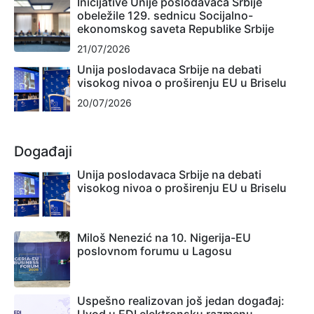
Inicijative Unije poslodavaca Srbije
obeležile 129. sednicu Socijalno-
ekonomskog saveta Republike Srbije
21/07/2026
Unija poslodavaca Srbije na debati
visokog nivoa o proširenju EU u Briselu
20/07/2026
Događaji
Unija poslodavaca Srbije na debati
visokog nivoa o proširenju EU u Briselu
Miloš Nenezić na 10. Nigerija-EU
poslovnom forumu u Lagosu
Uspešno realizovan još jedan događaj: