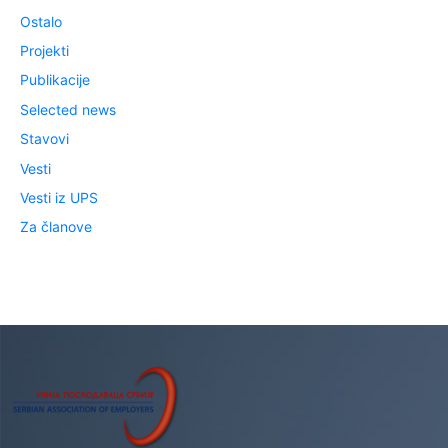
Ostalo
Projekti
Publikacije
Selected news
Stavovi
Vesti
Vesti iz UPS
Za članove