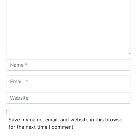
o
m
m
e
n
t
*
N
a
m
E
e
m
*
a
W
i
e
l
b
*
s
Save my name, email, and website in this browser
i
for the next time I comment.
t