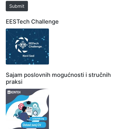
e
Submit
EESTech Challenge
Sajam poslovnih mogućnosti i stručnih
praksi