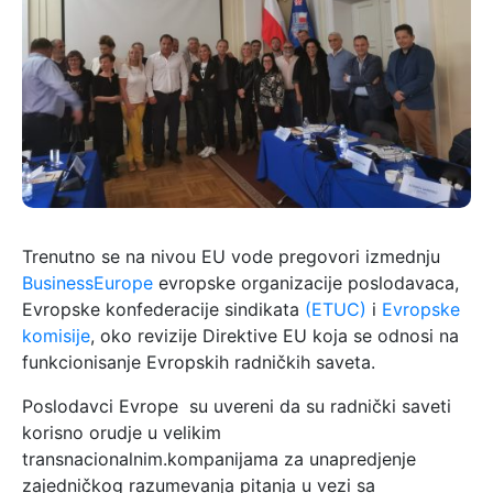
Trenutno se na nivou EU vode pregovori izmednju
BusinessEurope
evropske organizacije poslodavaca,
Evropske konfederacije sindikata
(ETUC)
i
Evropske
komisije
, oko revizije Direktive EU koja se odnosi na
funkcionisanje Evropskih radničkih saveta.
Poslodavci Evrope su uvereni da su radnički saveti
korisno orudje u velikim
transnacionalnim.kompanijama za unapredjenje
zajedničkog razumevanja pitanja u vezi sa