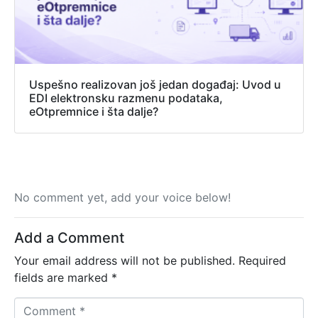
Uspešno realizovan još jedan događaj: Uvod u
EDI elektronsku razmenu podataka,
eOtpremnice i šta dalje?
No comment yet, add your voice below!
Add a Comment
Your email address will not be published.
Required
fields are marked
*
C