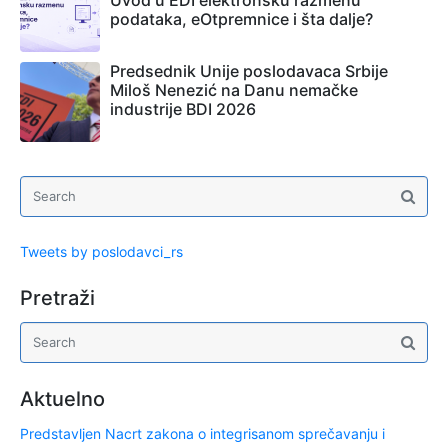
Uvod u EDI elektronsku razmenu
podataka, eOtpremnice i šta dalje?
Predsednik Unije poslodavaca Srbije
Miloš Nenezić na Danu nemačke
industrije BDI 2026
Tweets by poslodavci_rs
Pretraži
Aktuelno
Predstavljen Nacrt zakona o integrisanom sprečavanju i