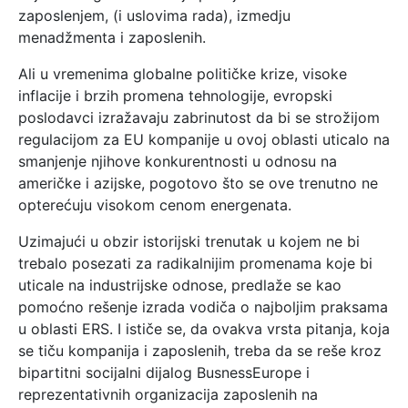
zaposlenjem, (i uslovima rada), izmedju
menadžmenta i zaposlenih.
Ali u vremenima globalne političke krize, visoke
inflacije i brzih promena tehnologije, evropski
poslodavci izražavaju zabrinutost da bi se strožijom
regulacijom za EU kompanije u ovoj oblasti uticalo na
smanjenje njihove konkurentnosti u odnosu na
američke i azijske, pogotovo što se ove trenutno ne
opterećuju visokom cenom energenata.
Uzimajući u obzir istorijski trenutak u kojem ne bi
trebalo posezati za radikalnijim promenama koje bi
uticale na industrijske odnose, predlaže se kao
pomoćno rešenje izrada vodiča o najboljim praksama
u oblasti ERS. I ističe se, da ovakva vrsta pitanja, koja
se tiču kompanija i zaposlenih, treba da se reše kroz
bipartitni socijalni dijalog BusnessEurope i
reprezentativnih organizacija zaposlenih na