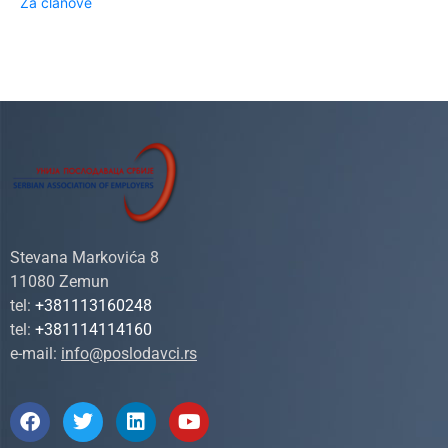
Za članove
Stevana Markovića 8
11080 Zemun
tel:
+381113160248
tel:
+381114114160
e-mail:
info@poslodavci.rs