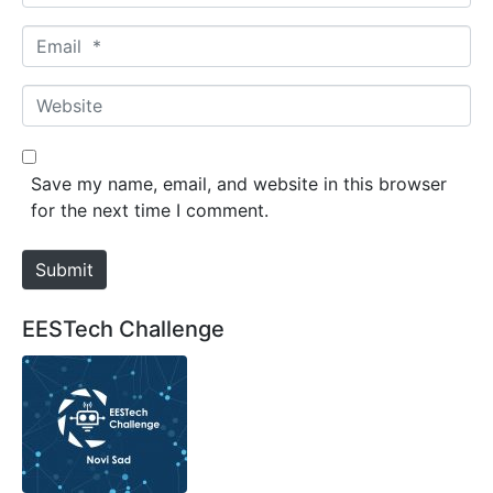
a
m
E
e
m
*
a
W
i
e
l
b
*
s
Save my name, email, and website in this browser
i
for the next time I comment.
t
e
Submit
EESTech Challenge