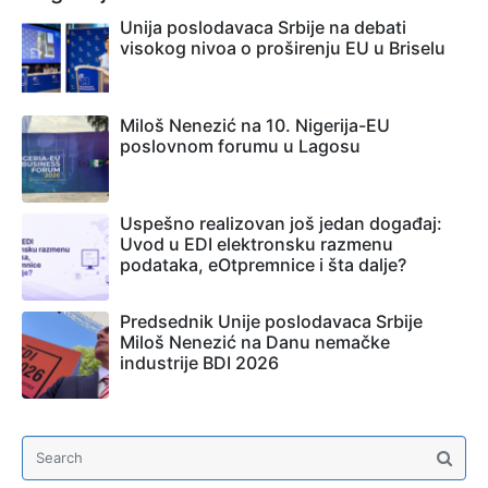
Unija poslodavaca Srbije na debati
visokog nivoa o proširenju EU u Briselu
Miloš Nenezić na 10. Nigerija-EU
poslovnom forumu u Lagosu
Uspešno realizovan još jedan događaj:
Uvod u EDI elektronsku razmenu
podataka, eOtpremnice i šta dalje?
Predsednik Unije poslodavaca Srbije
Miloš Nenezić na Danu nemačke
industrije BDI 2026