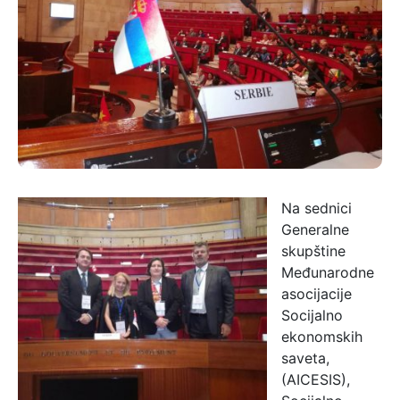
Na sednici
Generalne
skupštine
Međunarodne
asocijacije
Socijalno
ekonomskih
saveta,
(AICESIS),