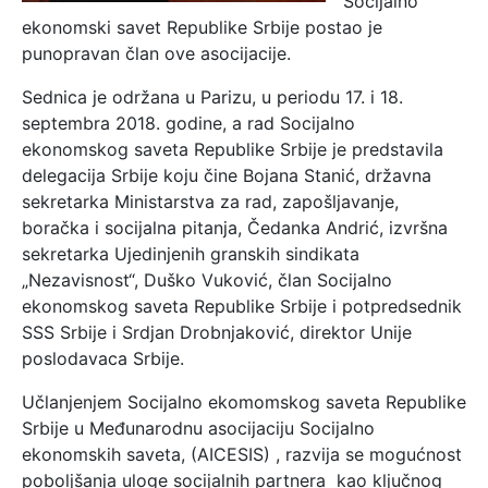
Socijalno
ekonomski savet Republike Srbije postao je
punopravan član ove asocijacije.
Sednica je održana u Parizu, u periodu 17. i 18.
septembra 2018. godine, a rad Socijalno
ekonomskog saveta Republike Srbije je predstavila
delegacija Srbije koju čine Bojana Stanić, državna
sekretarka Ministarstva za rad, zapošljavanje,
boračka i socijalna pitanja, Čedanka Andrić, izvršna
sekretarka Ujedinjenih granskih sindikata
„Nezavisnost“, Duško Vuković, član Socijalno
ekonomskog saveta Republike Srbije i potpredsednik
SSS Srbije i Srdjan Drobnjaković, direktor Unije
poslodavaca Srbije.
Učlanjenjem Socijalno ekomomskog saveta Republike
Srbije u Međunarodnu asocijaciju Socijalno
ekonomskih saveta, (AICESIS) , razvija se mogućnost
poboljšanja uloge socijalnih partnera kao ključnog