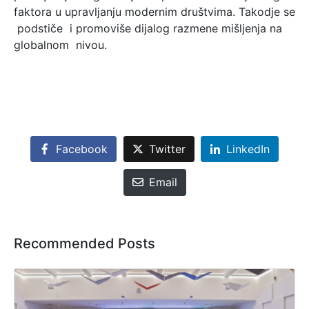
faktora u upravljanju modernim društvima. Takodje se
podstiče i promoviše dijalog razmene mišljenja na
globalnom nivou.
Facebook
Twitter
LinkedIn
Email
Recommended Posts