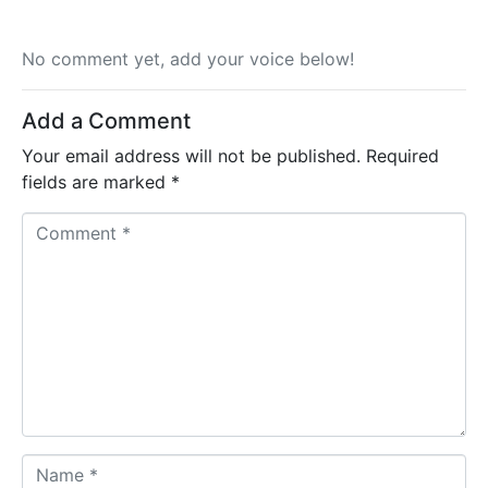
No comment yet, add your voice below!
Add a Comment
Your email address will not be published.
Required
fields are marked
*
C
o
m
m
e
n
t
*
N