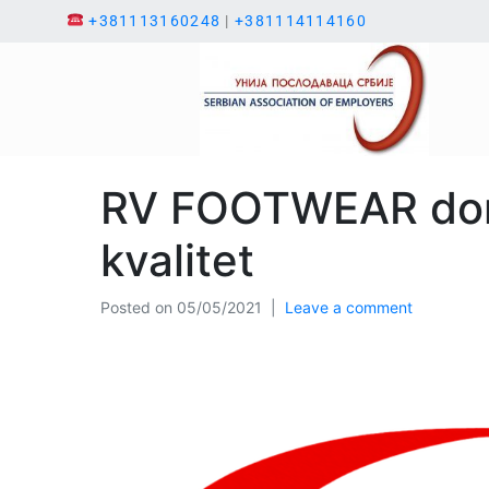
+381113160248
|
+381114114160
RV FOOTWEAR doma
kvalitet
Posted on
05/05/2021
Leave a comment