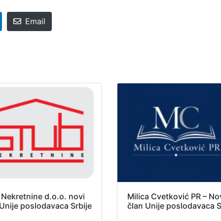
Email
 Nekretnine d.o.o. novi
Milica Cvetković PR – No
 Unije poslodavaca Srbije
član Unije poslodavaca S