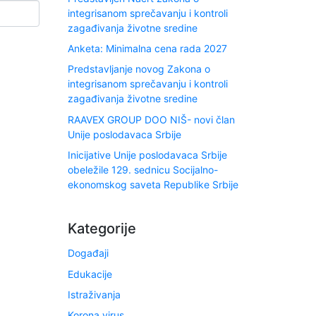
integrisanom sprečavanju i kontroli
zagađivanja životne sredine
Anketa: Minimalna cena rada 2027
Predstavljanje novog Zakona o
integrisanom sprečavanju i kontroli
zagađivanja životne sredine
RAAVEX GROUP DOO NIŠ- novi član
Unije poslodavaca Srbije
Inicijative Unije poslodavaca Srbije
obeležile 129. sednicu Socijalno-
ekonomskog saveta Republike Srbije
Kategorije
Događaji
Edukacije
Istraživanja
Korona virus