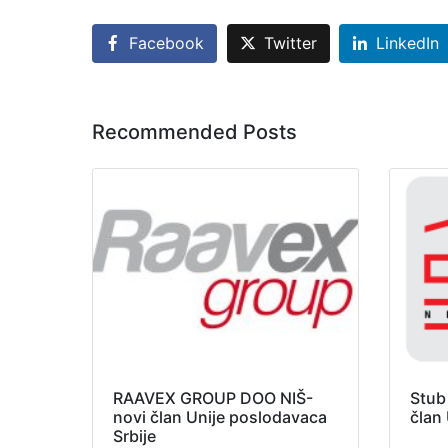
Facebook
Twitter
LinkedIn
Recommended Posts
RAAVEX GROUP DOO NIŠ-
Stub
novi član Unije poslodavaca
član
Srbije