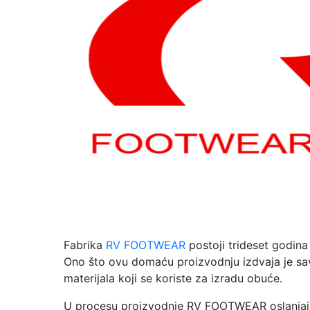
Fabrika
RV FOOTWEAR
postoji trideset godin
Ono što ovu domaću proizvodnju izdvaja je savr
materijala koji se koriste za izradu obuće.
U procesu proizvodnje RV FOOTWEAR oslanjaju s