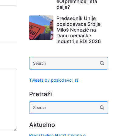
eOtpremnice i šta
dalje?
Predsednik Unije
poslodavaca Srbije
Miloš Nenezić na
Danu nemačke
industrije BDI 2026
Tweets by poslodavci_rs
Pretraži
Aktuelno
Predstavljen Nacrt zakona o