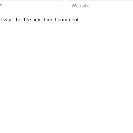
W
e
b
rowser for the next time I comment.
s
i
t
e