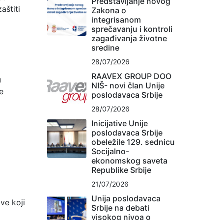
Predstavljanje novog
aštiti
Zakona o
integrisanom
sprečavanju i kontroli
zagađivanja životne
sredine
28/07/2026
RAAVEX GROUP DOO
u
NIŠ- novi član Unije
e
poslodavaca Srbije
28/07/2026
Inicijative Unije
poslodavaca Srbije
obeležile 129. sednicu
Socijalno-
ekonomskog saveta
Republike Srbije
21/07/2026
Unija poslodavaca
ve koji
Srbije na debati
visokog nivoa o