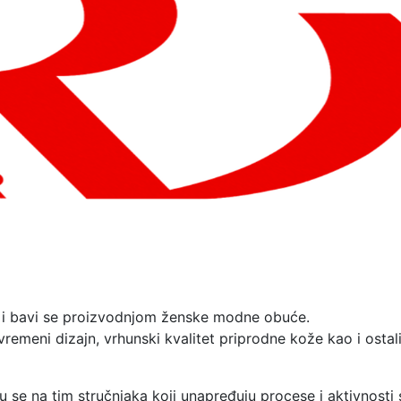
a i bavi se proizvodnjom ženske modne obuće.
emeni dizajn, vrhunski kvalitet priprodne kože kao i ostal
e na tim stručnjaka koji unapređuju procese i aktivnosti 