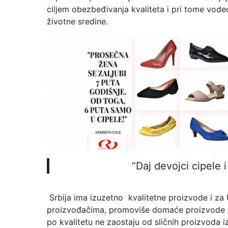
ciljem obezbeđivanja kvaliteta i pri tome vodeć
životne sredine.
“Daj devojci cipele 
Srbija ima izuzetno kvalitetne proizvode i za 
proizvođačima, promoviše domaće proizvode i 
po kvalitetu ne zaostaju od sličnih proizvoda i