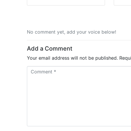
No comment yet, add your voice below!
Add a Comment
Your email address will not be published.
Requ
C
o
m
m
e
n
t
*