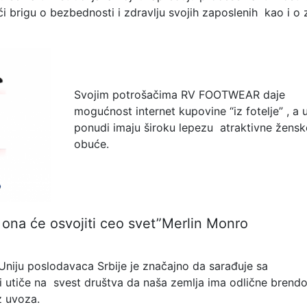
i brigu o bezbednosti i zdravlju svojih zaposlenih kao i o z
Svojim potrošačima RV FOOTWEAR daje
mogućnost internet kupovine “iz fotelje” , a 
ponudi imaju široku lepezu atraktivne žensk
obuće.
i ona će osvojiti ceo svet”Merlin Monro
Uniju poslodavaca Srbije je značajno da sarađuje sa
utiče na svest društva da naša zemlja ima odlične brendo
z uvoza.