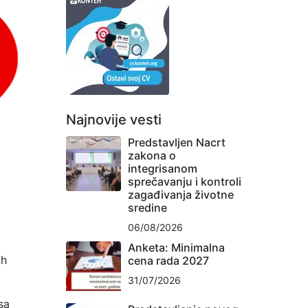
Najnovije vesti
Predstavljen Nacrt
zakona o
integrisanom
sprečavanju i kontroli
zagađivanja životne
sredine
06/08/2026
Anketa: Minimalna
ih
cena rada 2027
31/07/2026
sa