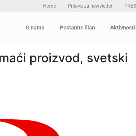
Home
Prijava za newsletter
PRE
O nama
Postanite član
Aktivnosti
ći proizvod, svetski