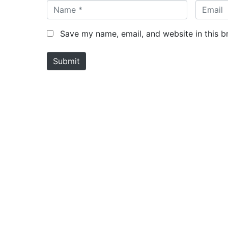
N
E
a
m
m
a
Save my name, email, and website in this b
e
i
*
l
Submit
*