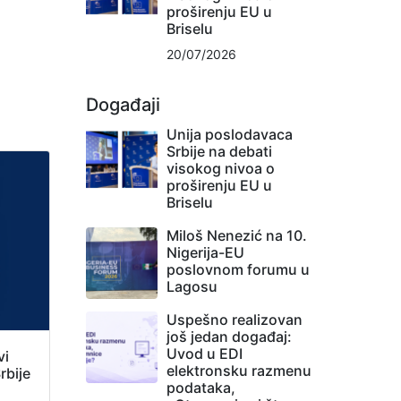
proširenju EU u
Briselu
20/07/2026
Događaji
Unija poslodavaca
Srbije na debati
visokog nivoa o
proširenju EU u
Briselu
Miloš Nenezić na 10.
Nigerija-EU
poslovnom forumu u
Lagosu
Uspešno realizovan
još jedan događaj:
Uvod u EDI
vi
elektronsku razmenu
rbije
podataka,