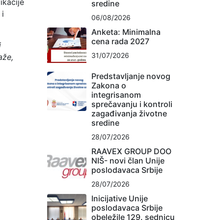
ikacije
sredine
 i
06/08/2026
Anketa: Minimalna
cena rada 2027
i
31/07/2026
aže,
Predstavljanje novog
Zakona o
integrisanom
sprečavanju i kontroli
zagađivanja životne
sredine
28/07/2026
RAAVEX GROUP DOO
NIŠ- novi član Unije
poslodavaca Srbije
28/07/2026
Inicijative Unije
poslodavaca Srbije
obeležile 129. sednicu