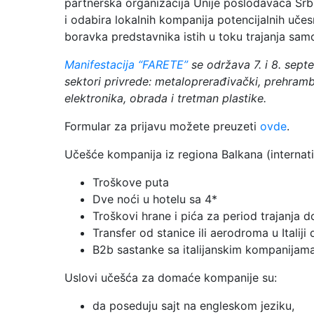
partnerska organizacija Unije poslodavaca Srbij
i odabira lokalnih kompanija potencijalnih uče
boravka predstavnika istih u toku trajanja sa
Manifestacija “FARETE”
se održava 7. i 8. septem
sektori privrede: metaloprerađivački, prehrambe
elektronika, obrada i tretman plastike.
Formular za prijavu možete preuzeti
ovde
.
Učešće kompanija iz regiona Balkana (internatio
Troškove puta
Dve noći u hotelu sa 4*
Troškovi hrane i pića za period trajanja
Transfer od stanice ili aerodroma u Italiji
B2b sastanke sa italijanskim kompanijama
Uslovi učešća za domaće kompanije su:
da poseduju sajt na engleskom jeziku,