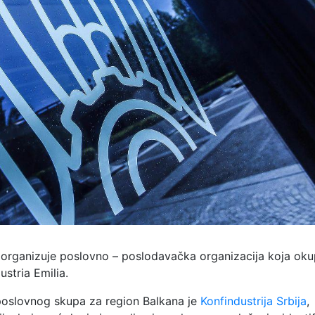
organizuje poslovno – poslodavačka organizacija koja oku
stria Emilia.
poslovnog skupa za region Balkana je
Konfindustrija Srbija
,