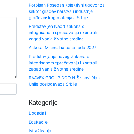
Potpisan Poseban kolektivni ugovor za
sektor građevinarstva i industrije
građevinskog materijala Srbije
Predstavljen Nacrt zakona o
integrisanom sprečavanju i kontroli
zagađivanja životne sredine
Anketa: Minimalna cena rada 2027
Predstavljanje novog Zakona o
integrisanom sprečavanju i kontroli
zagađivanja životne sredine
RAAVEX GROUP DOO NIŠ- novi član
Unije poslodavaca Srbije
Kategorije
Događaji
Edukacije
Istraživanja