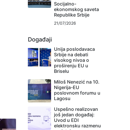
Socijalno-
ekonomskog saveta
Republike Srbije
21/07/2026
Događaji
Unija poslodavaca
Srbije na debati
visokog nivoa o
proširenju EU u
Briselu
Miloš Nenezić na 10.
Nigerija-EU
poslovnom forumu u
Lagosu
Uspešno realizovan
još jedan događaj:
Uvod u EDI
elektronsku razmenu