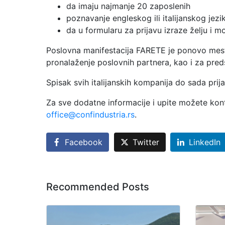
da imaju najmanje 20 zaposlenih
poznavanje engleskog ili italijanskog jezi
da u formularu za prijavu izraze želju i m
Poslovna manifestacija FARETE je ponovo mesto
pronalaženje poslovnih partnera, kao i za preds
Spisak svih italijanskih kompanija do sada pri
Za sve dodatne informacije i upite možete konta
office@confindustria.rs
.
Facebook
Twitter
LinkedIn
Recommended Posts