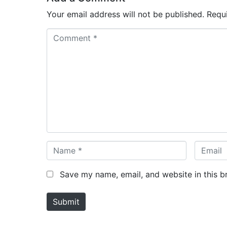
Your email address will not be published.
Requ
C
o
m
m
e
n
t
*
N
E
a
m
m
a
Save my name, email, and website in this b
e
i
*
l
Submit
*