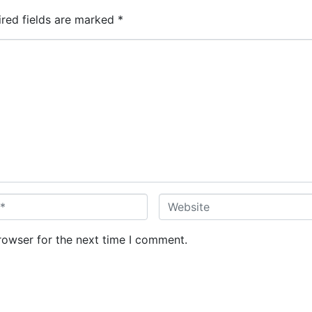
ired fields are marked
*
W
e
b
rowser for the next time I comment.
s
i
t
e