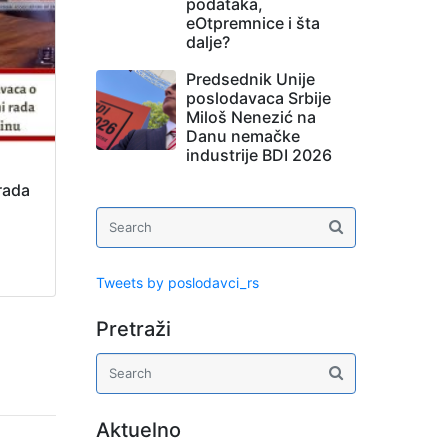
podataka,
eOtpremnice i šta
dalje?
Predsednik Unije
poslodavaca Srbije
Miloš Nenezić na
Danu nemačke
industrije BDI 2026
rada
Tweets by poslodavci_rs
Pretraži
Aktuelno