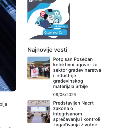
Najnovije vesti
Potpisan Poseban
kolektivni ugovor za
sektor građevinarstva
i industrije
građevinskog
materijala Srbije
08/08/2026
Predstavljen Nacrt
plja
zakona o
integrisanom
sprečavanju i kontroli
zagađivanja životne