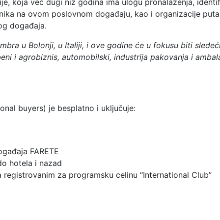
e, koja već dugi niz godina ima ulogu pronalaženja, identif
snika na ovom poslovnom događaju, kao i organizacije puta
mog događaja.
bra u Bolonji, u Italiji, i ove godine će u fokusu biti sledeć
ni i agrobiznis, automobilski, industrija pakovanja i ambal
nal buyers) je besplatno i uključuje:
 događaja FARETE
 do hotela i nazad
 registrovanim za programsku celinu “International Club”