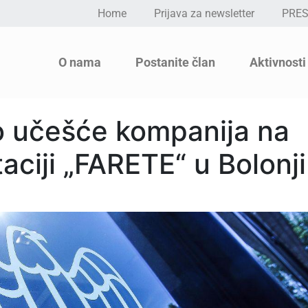
Home
Prijava za newsletter
PRE
O nama
Postanite član
Aktivnosti
o učešće kompanija na
aciji „FARETE“ u Bolonji