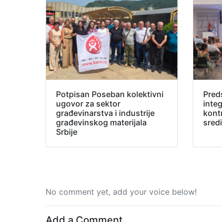
Potpisan Poseban kolektivni
Pred
ugovor za sektor
inte
građevinarstva i industrije
kont
građevinskog materijala
sred
Srbije
No comment yet, add your voice below!
Add a Comment