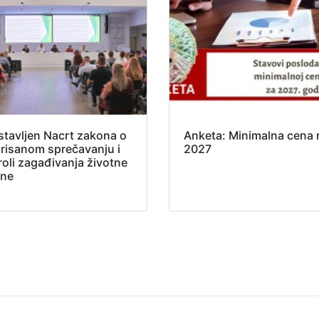
stavljen Nacrt zakona o
Anketa: Minimalna cena 
grisanom sprečavanju i
2027
roli zagađivanja životne
ine