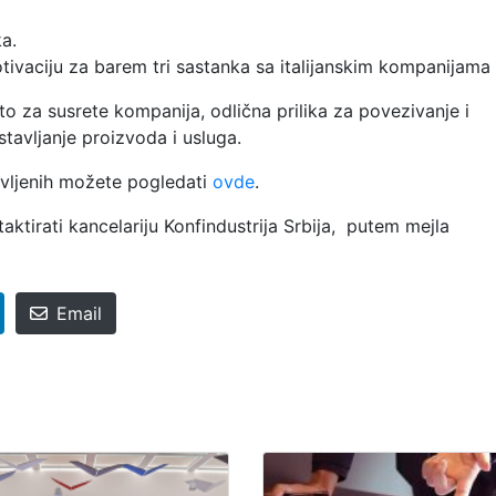
ka.
otivaciju za barem tri sastanka sa italijanskim kompanijama
 za susrete kompanija, odlična prilika za povezivanje i
tavljanje proizvoda i usluga.
javljenih možete pogledati
ovde
.
ktirati kancelariju Konfindustrija Srbija, putem mejla
Email