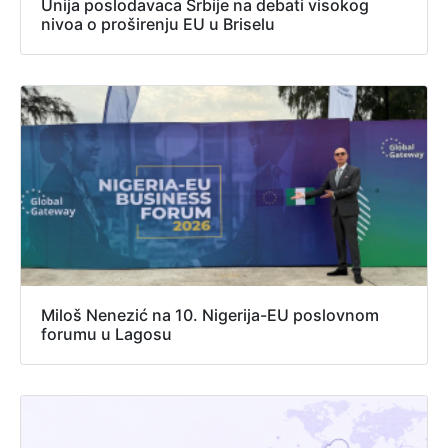
Unija poslodavaca Srbije na debati visokog
nivoa o proširenju EU u Briselu
Miloš Nenezić na 10. Nigerija-EU poslovnom
forumu u Lagosu