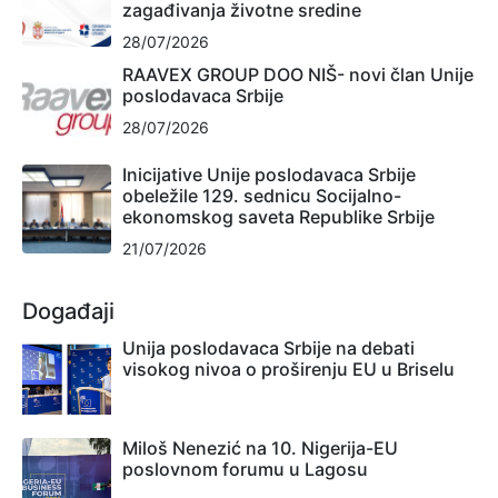
zagađivanja životne sredine
28/07/2026
RAAVEX GROUP DOO NIŠ- novi član Unije
poslodavaca Srbije
28/07/2026
Inicijative Unije poslodavaca Srbije
obeležile 129. sednicu Socijalno-
ekonomskog saveta Republike Srbije
21/07/2026
Događaji
Unija poslodavaca Srbije na debati
visokog nivoa o proširenju EU u Briselu
Miloš Nenezić na 10. Nigerija-EU
poslovnom forumu u Lagosu