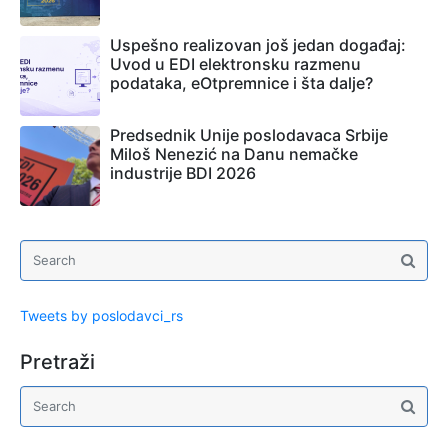
Uspešno realizovan još jedan događaj:
Uvod u EDI elektronsku razmenu
podataka, eOtpremnice i šta dalje?
Predsednik Unije poslodavaca Srbije
Miloš Nenezić na Danu nemačke
industrije BDI 2026
Tweets by poslodavci_rs
Pretraži