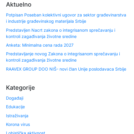
Aktuelno
Potpisan Poseban kolektivni ugovor za sektor građevinarstva
i industrije građevinskog materijala Srbije
Predstavljen Nacrt zakona o integrisanom sprečavanju i
kontroli zagađivanja životne sredine
Anketa: Minimalna cena rada 2027
Predstavljanje novog Zakona o integrisanom sprečavanju i
kontroli zagađivanja životne sredine
RAAVEX GROUP DOO NIŠ- novi član Unije poslodavaca Srbije
Kategorije
Događaji
Edukacije
Istraživanja
Korona virus
Lobistička aktivnost