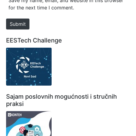
Save my name, email, and website in this browser
i
for the next time I comment.
t
e
Submit
EESTech Challenge
Sajam poslovnih mogućnosti i stručnih
praksi