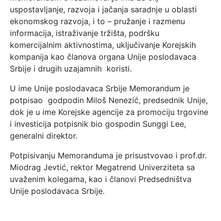
uspostavljanje, razvoja i jačanja saradnje u oblasti
ekonomskog razvoja, i to – pružanje i razmenu
informacija, istraživanje tržišta, podršku
komercijalnim aktivnostima, uključivanje Korejskih
kompanija kao članova organa Unije poslodavaca
Srbije i drugih uzajamnih koristi.
U ime Unije poslodavaca Srbije Memorandum je
potpisao godpodin Miloš Nenezić, predsednik Unije,
dok je u ime Korejske agencije za promociju trgovine
i investicija potpisnik bio gospodin Sunggi Lee,
generalni direktor.
Potpisivanju Memoranduma je prisustvovao i prof.dr.
Miodrag Jevtić, rektor Megatrend Univerziteta sa
uvaženim kolegama, kao i članovi Predsedništva
Unije poslodavaca Srbije.