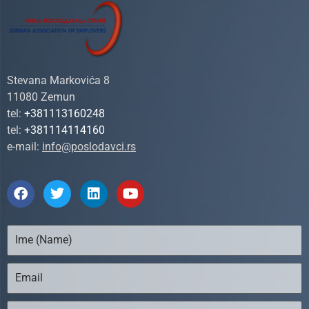
Stevana Markovića 8
11080 Zemun
tel:
+381113160248
tel:
+381114114160
e-mail:
info@poslodavci.rs