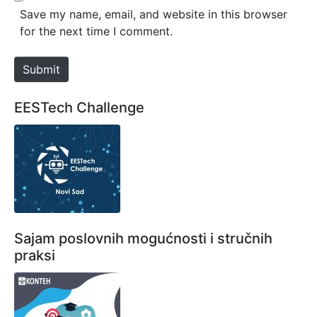
*
s
Save my name, email, and website in this browser
i
for the next time I comment.
t
e
Submit
EESTech Challenge
Sajam poslovnih mogućnosti i stručnih
praksi