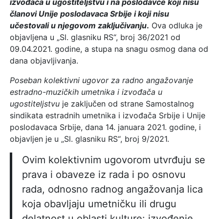
izvođača u ugostiteljstvu i na poslodavce koji nisu
članovi Unije poslodavaca Srbije i koji nisu
učestovali u njegovom zaključivanju
.
Ova odluka je
objavljena u „Sl. glasniku RS“, broj 36/2021 od
09.04.2021. godine, a stupa na snagu osmog dana od
dana objavljivanja.
Poseban kolektivni ugovor za radno angažovanje
estradno-muzičkih umetnika i izvođača u
ugostiteljstvu
je zaključen od strane Samostalnog
sindikata estradnih umetnika i izvođača Srbije i Unije
poslodavaca Srbije, dana 14. januara 2021. godine, i
objavljen je u „Sl. glasniku RS“, broj 9/2021.
Ovim kolektivnim ugovorom utvrđuju se
prava i obaveze iz rada i po osnovu
rada, odnosno radnog angažovanja lica
koja obavljaju umetničku ili drugu
delatnost u oblasti kulture: izvođenje