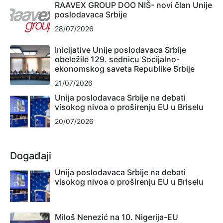
RAAVEX GROUP DOO NIŠ- novi član Unije
poslodavaca Srbije
28/07/2026
Inicijative Unije poslodavaca Srbije
obeležile 129. sednicu Socijalno-
ekonomskog saveta Republike Srbije
21/07/2026
Unija poslodavaca Srbije na debati
visokog nivoa o proširenju EU u Briselu
20/07/2026
Događaji
Unija poslodavaca Srbije na debati
visokog nivoa o proširenju EU u Briselu
Miloš Nenezić na 10. Nigerija-EU