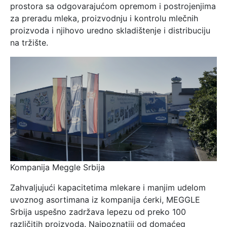
prostora sa odgovarajućom opremom i postrojenjima
za preradu mleka, proizvodnju i kontrolu mlečnih
proizvoda i njihovo uredno skladištenje i distribuciju
na tržište.
Kompanija Meggle Srbija
Zahvaljujući kapacitetima mlekare i manjim udelom
uvoznog asortimana iz kompanija ćerki, MEGGLE
Srbija uspešno zadržava lepezu od preko 100
različitih proizvoda. Najpoznatiji od domaćeg