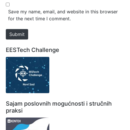
l
b
*
s
Save my name, email, and website in this browser
i
for the next time I comment.
t
e
Submit
EESTech Challenge
Sajam poslovnih mogućnosti i stručnih
praksi