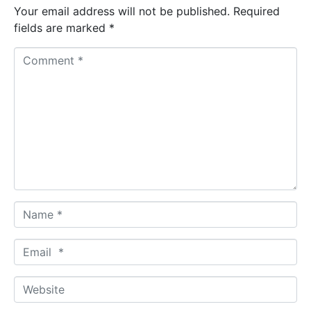
Your email address will not be published.
Required
fields are marked
*
C
o
m
m
e
n
t
*
N
a
m
E
e
m
*
a
W
i
e