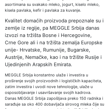
asortimana su svakako mleko, jogurt, kiselo mleko,
kisela pavlaka, kefir i pavlaka za kuvanje.
Kvalitet domaćih proizvoda prepoznale su i
zemlje iz regije, pa MEGGLE Srbija danas
izvozi na tržišta Bosne i Hercegovine,
Crne Gore ali i na tržišta zemalja Europske
unije- Hrvatske, Rumunije, Bugarske,
Austrije, Nemačke, kao i na tržište Rusije i
Ujedinjenih Arapskih Emirata.
MEGGLE Srbija konstantno ulaže i investira u
proširenje svojih proizvodnih i logističkih kapaciteta,
zatim investira i uvodi nove tehnologije, ulaže u
osposobljavanje i usavršavanje svojih kadrova.
Danas MEGGLE Srbija zapošljava preko 150 radnika i
sarađuje sa oko 400 dobavljača sirovog mleka čije su