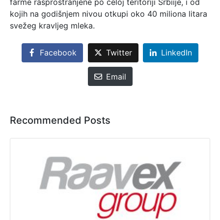
farme rasprostranjene po celoj teritoriji Srbiije, i od
kojih na godišnjem nivou otkupi oko 40 miliona litara
svežeg kravljeg mleka.
Facebook
Twitter
LinkedIn
Email
Recommended Posts