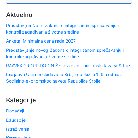
Aktuelno
Predstavljen Nacrt zakona o integrisanom sprečavanju i
kontroli zagađivanja životne sredine
Anketa: Minimalna cena rada 2027
Predstavljanje novog Zakona o integrisanom sprečavanju i
kontroli zagađivanja životne sredine
RAAVEX GROUP DOO NIŠ- novi član Unije poslodavaca Srbije
Inicijative Unije poslodavaca Srbije obeležile 129. sednicu
Socijalno-ekonomskog saveta Republike Srbije
Kategorije
Događaji
Edukacije
Istraživanja
Korona virus