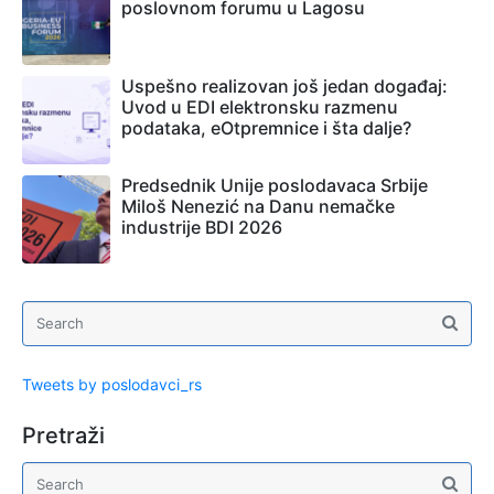
poslovnom forumu u Lagosu
Uspešno realizovan još jedan događaj:
Uvod u EDI elektronsku razmenu
podataka, eOtpremnice i šta dalje?
Predsednik Unije poslodavaca Srbije
Miloš Nenezić na Danu nemačke
industrije BDI 2026
Tweets by poslodavci_rs
Pretraži