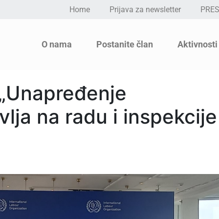
Home
Prijava za newsletter
PRE
O nama
Postanite član
Aktivnosti
 „Unapređenje
lja na radu i inspekcije