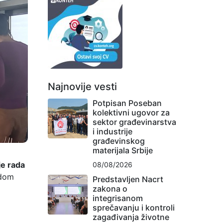
Najnovije vesti
Potpisan Poseban
kolektivni ugovor za
sektor građevinarstva
i industrije
građevinskog
materijala Srbije
je rada
08/08/2026
adom
Predstavljen Nacrt
zakona o
integrisanom
sprečavanju i kontroli
zagađivanja životne