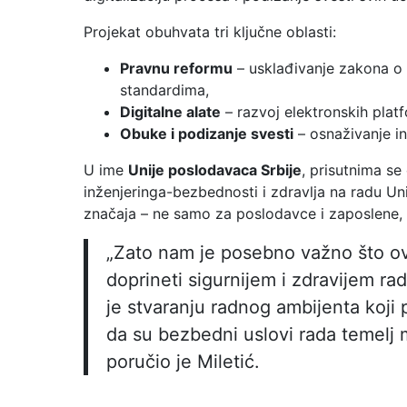
Projekat obuhvata tri ključne oblasti:
Pravnu reformu
– usklađivanje zakona o 
standardima,
Digitalne alate
– razvoj elektronskih platf
Obuke i podizanje svesti
– osnaživanje in
U ime
Unije poslodavaca Srbije
, prisutnima se
inženjeringa-bezbednosti i zdravlja na radu Uni
značaja – ne samo za poslodavce i zaposlene, v
„Zato nam je posebno važno što ova
doprineti sigurnijem i zdravijem r
je stvaranju radnog ambijenta koji
da su bezbedni uslovi rada temelj 
poručio je Miletić.