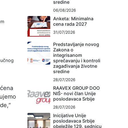
sredine
06/08/2026
Anketa: Minimalna
im
cena rada 2027
31/07/2026
Predstavljanje novog
Zakona o
integrisanom
ljučnog
sprečavanju i kontroli
zagađivanja životne
sredine
28/07/2026
ećena
RAAVEX GROUP DOO
NIŠ- novi član Unije
rujemo
poslodavaca Srbije
de,“
28/07/2026
Inicijative Unije
poslodavaca Srbije
obeležile 129. sednicu