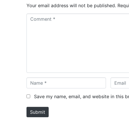
Your email address will not be published.
Requ
C
o
m
m
e
n
t
*
N
E
a
m
m
a
Save my name, email, and website in this b
e
i
*
l
Submit
*