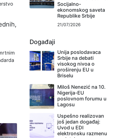
erstvo
Socijalno-
ekonomskog saveta
Republike Srbije
ednih,
21/07/2026
Događaji
Unija poslodavaca
smrtnim
Srbije na debati
ndarda
visokog nivoa o
proširenju EU u
Briselu
Miloš Nenezić na 10.
Nigerija-EU
poslovnom forumu u
Lagosu
Uspešno realizovan
još jedan događaj:
Uvod u EDI
elektronsku razmenu