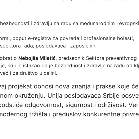
bezbednosti i zdravlju na radu sa međunarodnim i evropsk
ormi, poput e-registra za povrede i profesionalne bolesti,
spektora rada, poslodavaca i zaposlenih.
 obratio
Nebojša Miletić
, predsednik Sektora preventivnog
je, koji je istakao da je bezbednost i zdravlje na radu od k
eć i za društvo u celini.
j projekat donosi nova znanja i prakse koje će
adnom okruženju. Unija poslodavaca Srbije posv
 podstiče odgovornost, sigurnost i održivost. Ve
modernog tržišta i preduslov konkurentne privre