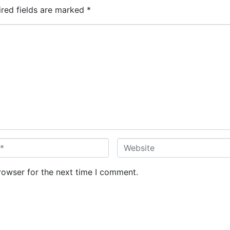
ired fields are marked
*
W
e
b
rowser for the next time I comment.
s
i
t
e