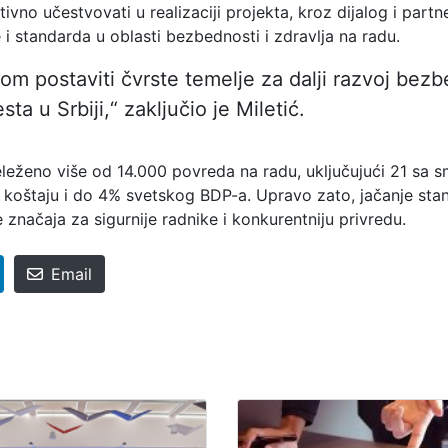
vno učestvovati u realizaciji projekta, kroz dijalog i partn
i standarda u oblasti bezbednosti i zdravlja na radu.
 postaviti čvrste temelje za dalji razvoj bezb
ta u Srbiji,“ zaključio je Miletić.
eleženo više od 14.000 povreda na radu, uključujući 21 sa 
 koštaju i do 4% svetskog BDP-a. Upravo zato, jačanje sta
značaja za sigurnije radnike i konkurentniju privredu.
Email