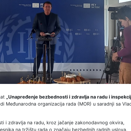
kat
„Unapređenje bezbednosti i zdravlja na radu i inspekci
ovodi Međunarodna organizacija rada (MOR) u saradnji sa Vl
ti i zdravlja na radu, kroz jačanje zakonodavnog okvira,
učesnika na tržištu rada o značaju bezbednih radnih uslova.