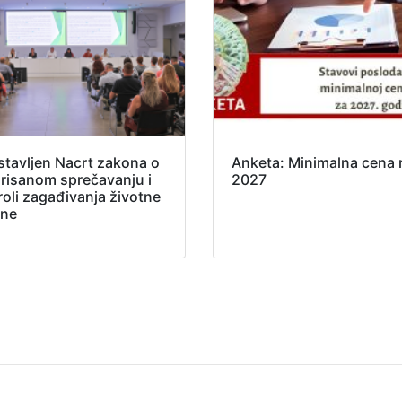
stavljen Nacrt zakona o
Anketa: Minimalna cena 
grisanom sprečavanju i
2027
roli zagađivanja životne
ine