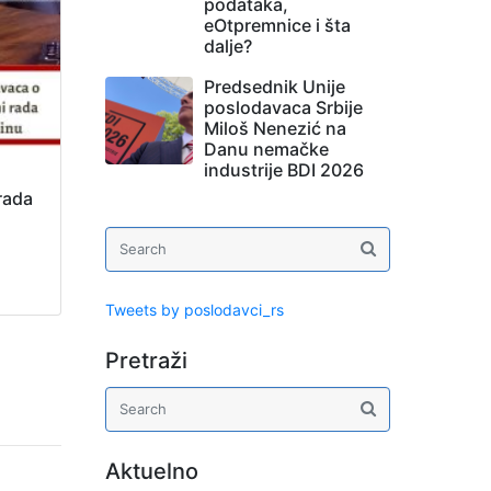
podataka,
eOtpremnice i šta
dalje?
Predsednik Unije
poslodavaca Srbije
Miloš Nenezić na
Danu nemačke
industrije BDI 2026
rada
Tweets by poslodavci_rs
Pretraži
Aktuelno