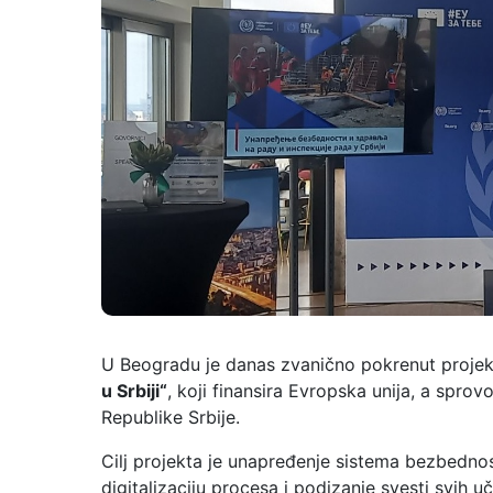
U Beogradu je danas zvanično pokrenut proje
u Srbiji“
, koji finansira Evropska unija, a spr
Republike Srbije.
Cilj projekta je unapređenje sistema bezbednos
digitalizaciju procesa i podizanje svesti svih 