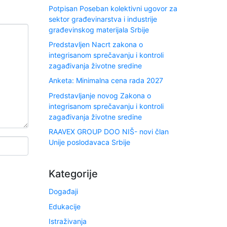
Potpisan Poseban kolektivni ugovor za
sektor građevinarstva i industrije
građevinskog materijala Srbije
Predstavljen Nacrt zakona o
integrisanom sprečavanju i kontroli
zagađivanja životne sredine
Anketa: Minimalna cena rada 2027
Predstavljanje novog Zakona o
integrisanom sprečavanju i kontroli
zagađivanja životne sredine
RAAVEX GROUP DOO NIŠ- novi član
Unije poslodavaca Srbije
Kategorije
Događaji
Edukacije
Istraživanja