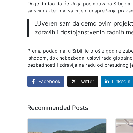
On je dodao da će Unija poslodavaca Srbije akti
sa svim akterima, sa ciljem unapređenja prakse 
„Uveren sam da ćemo ovim projektom
zdravih i dostojanstvenih radnih mes
Prema podacima, u Srbiji je prošle godine zab
ishodom, dok nebezbedni uslovi rada globalno
bezbednosti i zdravlja na radu od presudnog je 
Facebook
Twitter
LinkedIn
Recommended Posts