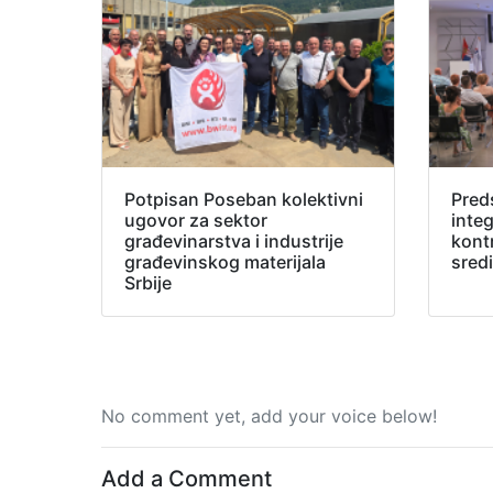
Potpisan Poseban kolektivni
Pred
ugovor za sektor
inte
građevinarstva i industrije
kont
građevinskog materijala
sred
Srbije
No comment yet, add your voice below!
Add a Comment