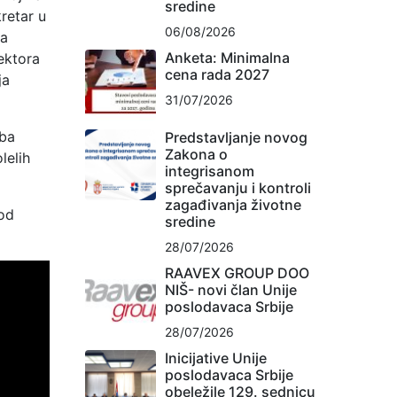
sredine
kretar u
06/08/2026
za
Anketa: Minimalna
ektora
cena rada 2027
ja
31/07/2026
oba
Predstavljanje novog
Zakona o
lelih
integrisanom
sprečavanju i kontroli
zagađivanja životne
 od
sredine
28/07/2026
RAAVEX GROUP DOO
NIŠ- novi član Unije
poslodavaca Srbije
28/07/2026
Inicijative Unije
poslodavaca Srbije
obeležile 129. sednicu