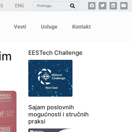
SS
ENG
Vesti
Usluge
Kontakt
im
EESTech Challenge
Sajam poslovnih
mogućnosti i stručnih
praksi