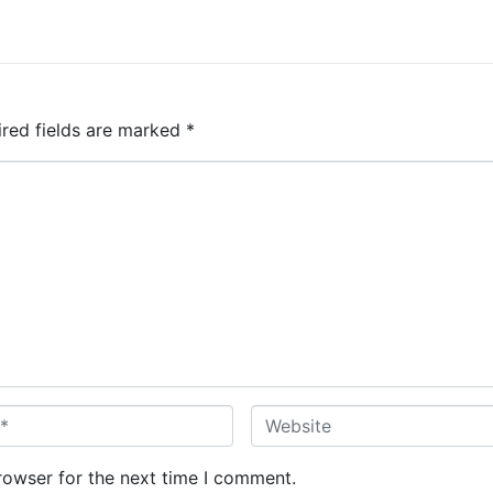
ired fields are marked
*
W
e
b
rowser for the next time I comment.