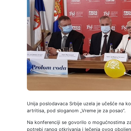
Unija poslodavaca Srbije uzela je učešće na k
artritisa, pod sloganom „Vreme je za posao“.
Na konferenciji se govorilo o mogućnostima zap
potrebi ranog otkrivanja i lečenja ovog oboljen