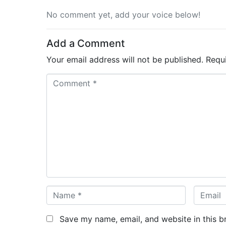
No comment yet, add your voice below!
Add a Comment
Your email address will not be published.
Requ
C
o
m
m
e
n
t
*
N
E
a
m
m
a
Save my name, email, and website in this b