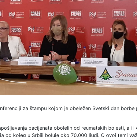
onferenciji za štampu kojom je obeležen Svetski dan borbe 
ošljavanja pacijenata obolelih od reumatskih bolesti, ali i 
ja od kojeg u Srbiji boluje oko 70.000 ljudi. O ovoj temi va