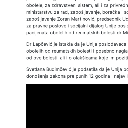
obolele, za zdravstveni sistem, ali i za privred
ministarstvu za rad, zapošljavanje, boračka i s
zapošljavanje Zoran Martinović, predsednik Ud
za pravne poslove i socijalni dijalog Unije po
pacijenata obolelih od reumatskih bolesti dr M
Dr Lapčević je istakla da je Unija poslodavaca
obolelih od reumatskih bolesti i posebno nagla
od ove bolesti, ali i o olakšicama koje im pozi
Svetlana Budimčević je podsetila da je Unija p
donošenja zakona pre punih 12 godina i najavila