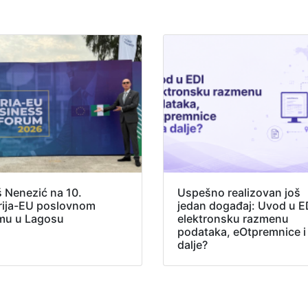
š Nenezić na 10.
Uspešno realizovan još
rija-EU poslovnom
jedan događaj: Uvod u E
mu u Lagosu
elektronsku razmenu
podataka, eOtpremnice i
dalje?