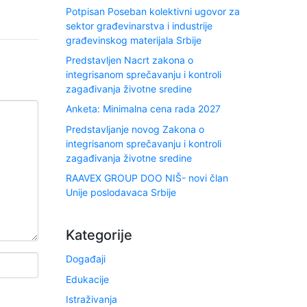
Potpisan Poseban kolektivni ugovor za
sektor građevinarstva i industrije
građevinskog materijala Srbije
Predstavljen Nacrt zakona o
integrisanom sprečavanju i kontroli
zagađivanja životne sredine
Anketa: Minimalna cena rada 2027
Predstavljanje novog Zakona o
integrisanom sprečavanju i kontroli
zagađivanja životne sredine
RAAVEX GROUP DOO NIŠ- novi član
Unije poslodavaca Srbije
Kategorije
Događaji
Edukacije
Istraživanja