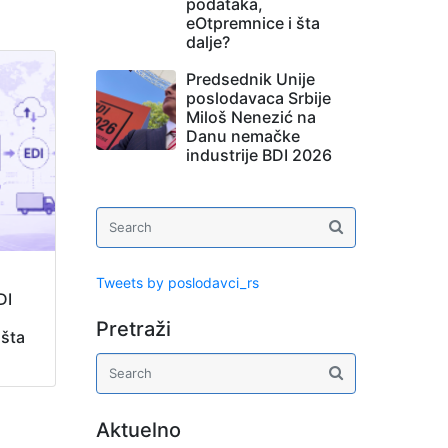
podataka,
eOtpremnice i šta
dalje?
Predsednik Unije
poslodavaca Srbije
Miloš Nenezić na
Danu nemačke
industrije BDI 2026
Tweets by poslodavci_rs
DI
Pretraži
 šta
Aktuelno