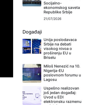
Socijalno-
ekonomskog saveta
Republike Srbije
21/07/2026
Događaji
Unija poslodavaca
Srbije na debati
visokog nivoa o
proširenju EU u
Briselu
Miloš Nenezić na 10.
Nigerija-EU
poslovnom forumu u
Lagosu
Uspešno realizovan
još jedan događaj:
Uvod u EDI
elektronsku razmenu