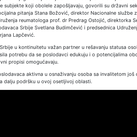
ne subjekte koji obolele zapošljavaju, govorili su državni se
ocijalna pitanja Stana Božović, direktor Nacionalne službe 
ruženja reumatologa prof. dr Predrag Ostojić, direktorka S
slodavaca Srbije Svetlana Budimčević i predsednica Udružen
irjana Lapčević.
 Srbije u kontinuitetu važan partner u rešavanju statusa os
sila potrebu da se poslodavci edukuju i o potencijalima obo
tivni propisi omogućavaju.
oslodavaca aktivna u osnaživanju osoba sa invalitetom još
 dalju podršku u ovoj osetljivoj oblasti.