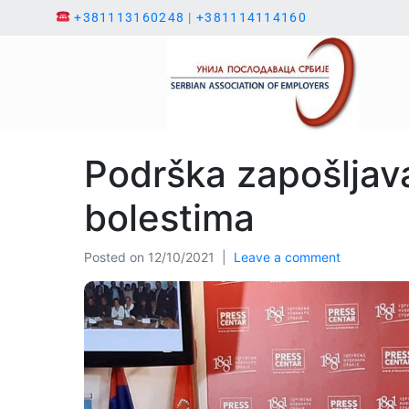
+381113160248
|
+381114114160
Podrška zapošljav
bolestima
Posted on
12/10/2021
Leave a comment