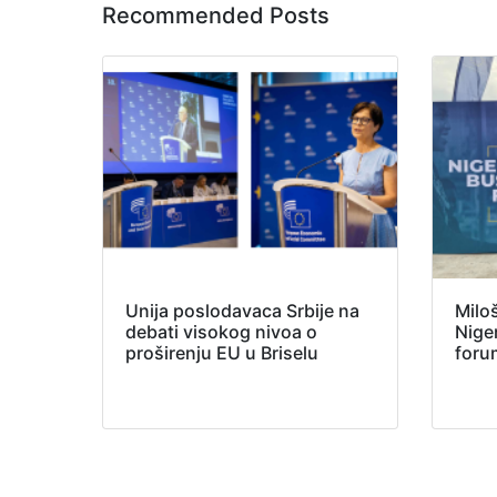
Recommended Posts
Unija poslodavaca Srbije na
Milo
debati visokog nivoa o
Nige
proširenju EU u Briselu
foru