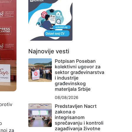
Najnovije vesti
Potpisan Poseban
kolektivni ugovor za
sektor građevinarstva
i industrije
građevinskog
materijala Srbije
08/08/2026
protiv
Predstavljen Nacrt
zakona o
integrisanom
sprečavanju i kontroli
o
zagađivanja životne
žnoj za