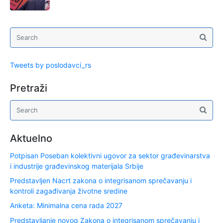
Tweets by poslodavci_rs
Pretraži
Aktuelno
Potpisan Poseban kolektivni ugovor za sektor građevinarstva
i industrije građevinskog materijala Srbije
Predstavljen Nacrt zakona o integrisanom sprečavanju i
kontroli zagađivanja životne sredine
Anketa: Minimalna cena rada 2027
Predstavljanje novog Zakona o integrisanom sprečavanju i