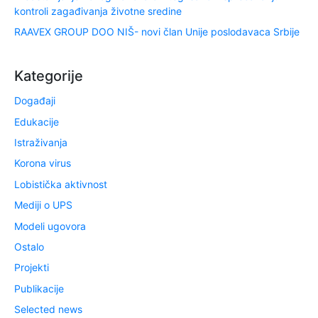
kontroli zagađivanja životne sredine
RAAVEX GROUP DOO NIŠ- novi član Unije poslodavaca Srbije
Kategorije
Događaji
Edukacije
Istraživanja
Korona virus
Lobistička aktivnost
Mediji o UPS
Modeli ugovora
Ostalo
Projekti
Publikacije
Selected news