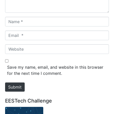
*
N
a
m
E
e
m
*
a
W
i
e
l
b
*
s
Save my name, email, and website in this browser
i
for the next time I comment.
t
e
Submit
EESTech Challenge