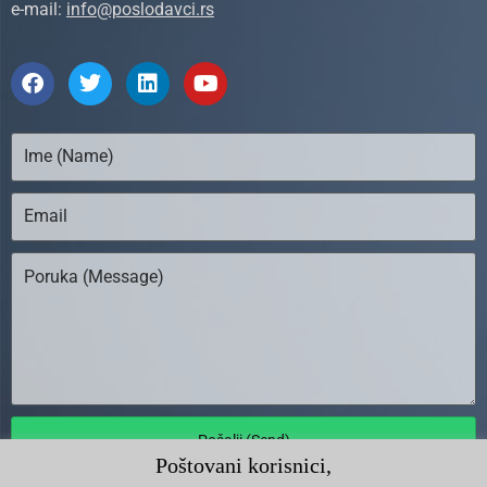
e-mail:
info@poslodavci.rs
Pošalji (Send)
Poštovani korisnici,