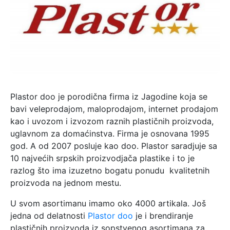
Plastor doo je porodična firma iz Jagodine koja se
bavi veleprodajom, maloprodajom, internet prodajom
kao i uvozom i izvozom raznih plastičnih proizvoda,
uglavnom za domaćinstva. Firma je osnovana 1995
god. A od 2007 posluje kao doo. Plastor saradjuje sa
10 najvećih srpskih proizvodjača plastike i to je
razlog što ima izuzetno bogatu ponudu kvalitetnih
proizvoda na jednom mestu.
U svom asortimanu imamo oko 4000 artikala. Još
jedna od delatnosti
Plastor doo
je i brendiranje
plastičnih proizvoda iz sopstvenog asortimana za