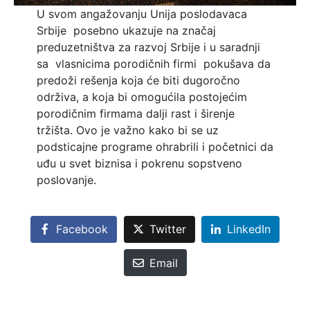
U svom angažovanju Unija poslodavaca
Srbije posebno ukazuje na značaj
preduzetništva za razvoj Srbije i u saradnji
sa vlasnicima porodičnih firmi pokušava da
predoži rešenja koja će biti dugoročno
održiva, a koja bi omogućila postojećim
porodičnim firmama dalji rast i širenje
tržišta. Ovo je važno kako bi se uz
podsticajne programe ohrabrili i početnici da
uđu u svet biznisa i pokrenu sopstveno
poslovanje.
Facebook
Twitter
LinkedIn
Email