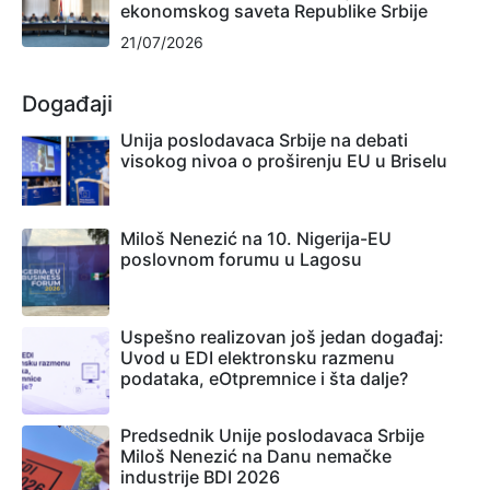
ekonomskog saveta Republike Srbije
21/07/2026
Događaji
Unija poslodavaca Srbije na debati
visokog nivoa o proširenju EU u Briselu
Miloš Nenezić na 10. Nigerija-EU
poslovnom forumu u Lagosu
Uspešno realizovan još jedan događaj:
Uvod u EDI elektronsku razmenu
podataka, eOtpremnice i šta dalje?
Predsednik Unije poslodavaca Srbije
Miloš Nenezić na Danu nemačke
industrije BDI 2026