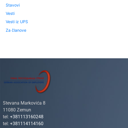
Stavovi
Vesti
Vesti iz UPS
Za članove
Stevana Markovića 8
11080 Zemun
tel:
+381113160248
tel:
+381114114160