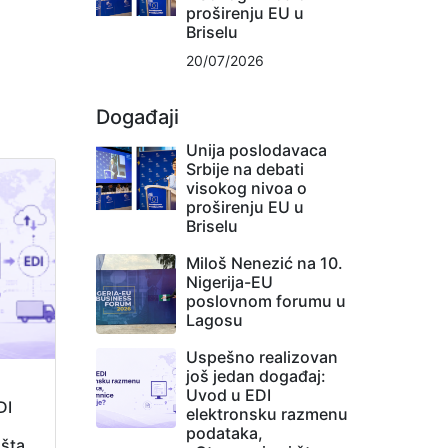
proširenju EU u
Briselu
20/07/2026
Događaji
Unija poslodavaca
Srbije na debati
visokog nivoa o
proširenju EU u
Briselu
Miloš Nenezić na 10.
Nigerija-EU
poslovnom forumu u
Lagosu
Uspešno realizovan
još jedan događaj:
Uvod u EDI
DI
elektronsku razmenu
podataka,
 šta