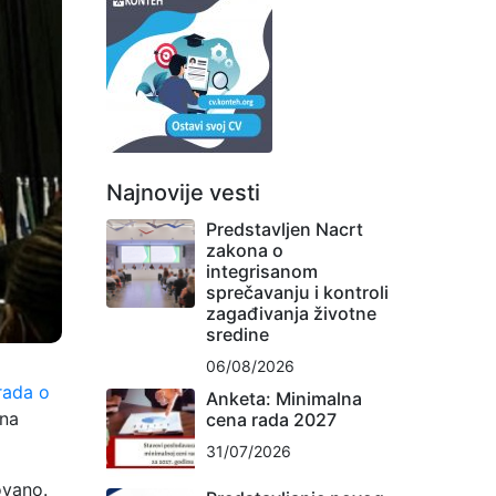
Najnovije vesti
Predstavljen Nacrt
zakona o
integrisanom
sprečavanju i kontroli
zagađivanja životne
sredine
06/08/2026
rada o
Anketa: Minimalna
 na
cena rada 2027
31/07/2026
ovano.