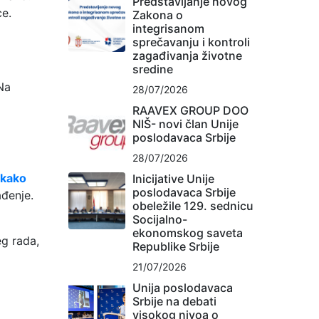
Predstavljanje novog
ce.
Zakona o
integrisanom
sprečavanju i kontroli
zagađivanja životne
sredine
Na
28/07/2026
RAAVEX GROUP DOO
NIŠ- novi član Unije
poslodavaca Srbije
28/07/2026
ikako
Inicijative Unije
poslodavaca Srbije
ađenje.
obeležile 129. sednicu
Socijalno-
ekonomskog saveta
eg rada,
Republike Srbije
21/07/2026
Unija poslodavaca
Srbije na debati
visokog nivoa o