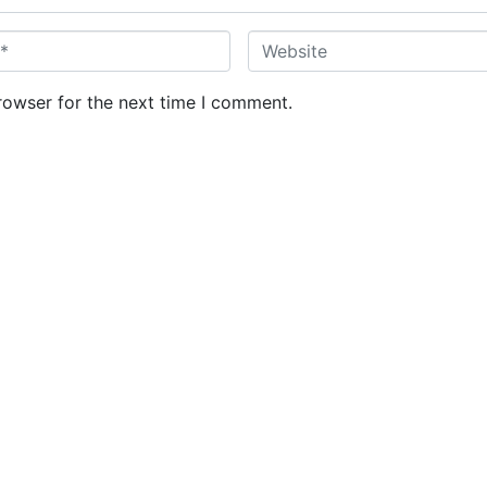
W
e
b
rowser for the next time I comment.
s
i
t
e