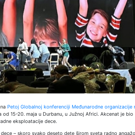
a na
Petoj Globalnoj konferenciji Međunarodne organizacije 
a od 15-20. maja u Durbanu, u Južnoj Africi. Akcenat je bio
radne eksploatacije dece.
na dece – skoro svako deseto dete širom sveta radno angaž