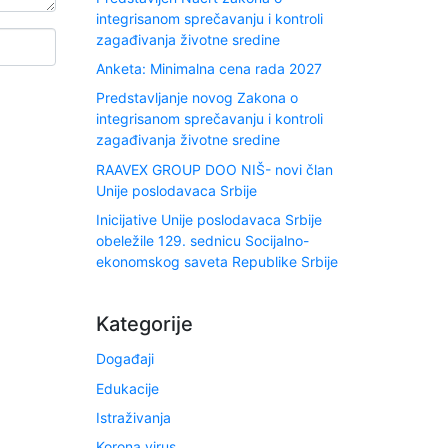
integrisanom sprečavanju i kontroli
zagađivanja životne sredine
Anketa: Minimalna cena rada 2027
Predstavljanje novog Zakona o
integrisanom sprečavanju i kontroli
zagađivanja životne sredine
RAAVEX GROUP DOO NIŠ- novi član
Unije poslodavaca Srbije
Inicijative Unije poslodavaca Srbije
obeležile 129. sednicu Socijalno-
ekonomskog saveta Republike Srbije
Kategorije
Događaji
Edukacije
Istraživanja
Korona virus