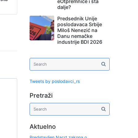
eOtpremnice i šta
dalje?
Predsednik Unije
poslodavaca Srbije
Miloš Nenezić na
Danu nemačke
industrije BDI 2026
Tweets by poslodavci_rs
Pretraži
Aktuelno
Predstavljen Nacrt zakona o