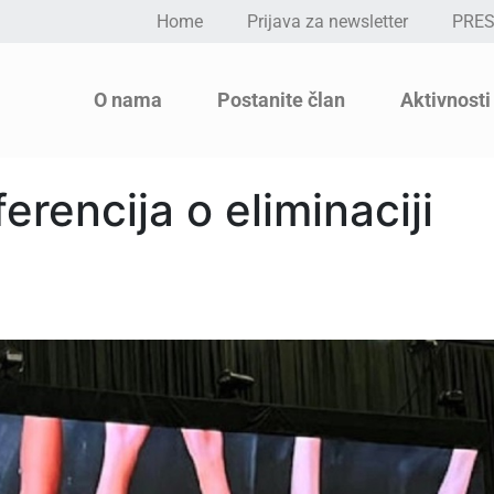
Home
Prijava za newsletter
PRE
O nama
Postanite član
Aktivnosti
rencija o eliminaciji