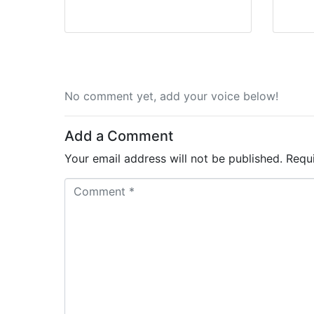
No comment yet, add your voice below!
Add a Comment
Your email address will not be published.
Requ
C
o
m
m
e
n
t
*