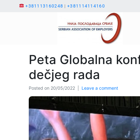
+381113160248
|
+381114114160
Peta Globalna konfe
dečjeg rada
Posted on
20/05/2022
Leave a comment