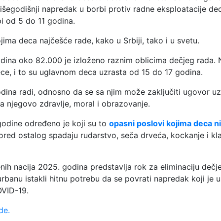
višegodišnji napredak u borbi protiv radne eksploatacije de
i od 5 do 11 godina.
ojima deca najčešće rade, kako u Srbiji, tako i u svetu.
dina oko 82.000 je izloženo raznim oblicima dečjeg rada. 
e, i to su uglavnom deca uzrasta od 15 do 17 godina.
ina radi, odnosno da se sa njim može zaključiti ugovor uz
va njegovo zdravlje, moral i obrazovanje.
odine određeno je koji su to
opasni poslovi kojima deca n
ored ostalog spadaju rudarstvo, seča drveća, kockanje i kl
nih nacija 2025. godina predstavlja rok za eliminaciju dečj
banu istakli hitnu potrebu da se povrati napredak koji je u
OVID-19.
de.