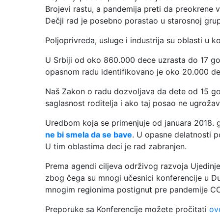
Brojevi rastu, a pandemija preti da preokrene 
Dečji rad je posebno porastao u starosnoj grup
Poljoprivreda, usluge i industrija su oblasti u k
U Srbiji od oko 860.000 dece uzrasta do 17 go
opasnom radu identifikovano je oko 20.000 dec
Naš Zakon o radu dozvoljava da dete od 15 god
saglasnost roditelja i ako taj posao ne ugroža
Uredbom koja se primenjuje od januara 2018. g
ne bi smela da se bave
. U opasne delatnosti p
U tim oblastima deci je rad zabranjen.
Prema agendi ciljeva održivog razvoja Ujedinje
zbog čega su mnogi učesnici konferencije u Dur
mnogim regionima postignut pre pandemije C
Preporuke sa Konferencije možete pročitati
ov