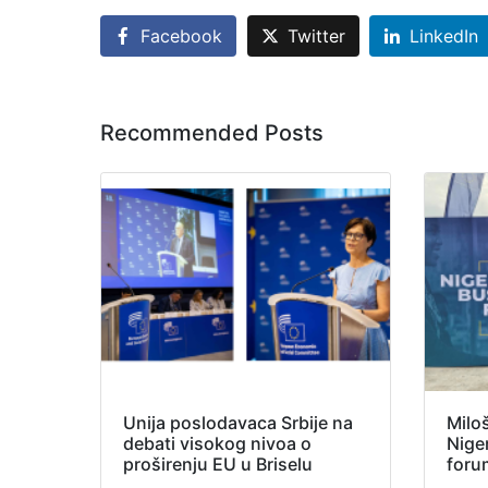
Facebook
Twitter
LinkedIn
Recommended Posts
Unija poslodavaca Srbije na
Milo
debati visokog nivoa o
Nige
proširenju EU u Briselu
foru