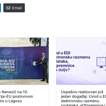
Email
š Nenezić na 10.
Uspešno realizovan još
rija-EU poslovnom
jedan događaj: Uvod u E
mu u Lagosu
elektronsku razmenu
podataka, eOtpremnice i