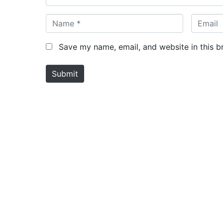
N
E
a
m
m
a
Save my name, email, and website in this b
e
i
*
l
Submit
*