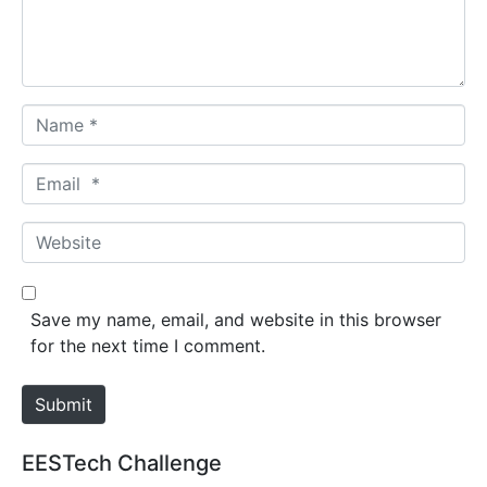
n
t
*
N
a
m
E
e
m
*
a
W
i
e
l
b
*
s
Save my name, email, and website in this browser
i
for the next time I comment.
t
e
Submit
EESTech Challenge