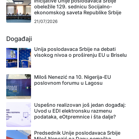
Inicijative Unije poslodavaca Srbije
obeležile 129. sednicu Socijalno-
ekonomskog saveta Republike Srbije
21/07/2026
Događaji
Unija poslodavaca Srbije na debati
visokog nivoa o proširenju EU u Briselu
Miloš Nenezić na 10. Nigerija-EU
poslovnom forumu u Lagosu
Uspešno realizovan još jedan događaj:
Uvod u EDI elektronsku razmenu
podataka, eOtpremnice i šta dalje?
Predsednik Unije poslodavaca Srbije
Miloš Nenezić na Danu nemačke