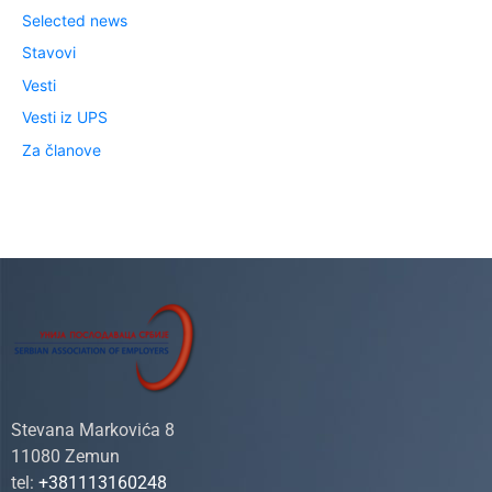
Selected news
Stavovi
Vesti
Vesti iz UPS
Za članove
Stevana Markovića 8
11080 Zemun
tel:
+381113160248