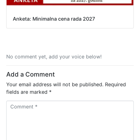
Anketa: Minimalna cena rada 2027
No comment yet, add your voice below!
Add a Comment
Your email address will not be published.
Required
fields are marked
*
C
o
m
m
e