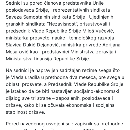
Sednici su pored članova predstavnika Unije
poslodavaca Srbije, i reprezentativnih sindikata
Saveza Samostalnih sindikata Srbije i Ujedinjenih
granskih sindikata “Nezavisnost”, prisustvovali i
predsednik Vlade Republike Srbije Miloš Vučević,
ministarka prosvete, nauke i tehnološkog razvoja
Slavica Đukić Dejanović, ministrka privrede Adrijana
Mesarović kao i predstavnici Ministrstva zdravlja i
Ministarstva finansija Republike Srbije.
Na sednici je napravljen sadržajan rezime svega što
je Vlada uradila u prethodna dva meseca, pre svega u
oblasti prosvete, a Predsednik Vlade Republike Srbije
je istakao da će biti nastavljen socijalno-ekonomski
dijalog sve tri strane – zaposlenih, poslodavaca i
države, kako bi se očuvala ekonomska i socijalna
stabilnost države.
Pored navedenog usvojeni su : zapisnik sa prethodne