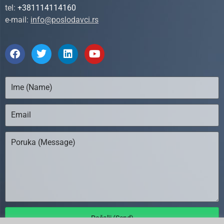
tel:
+381114114160
e-mail:
info@poslodavci.rs
Pošalji (Send)