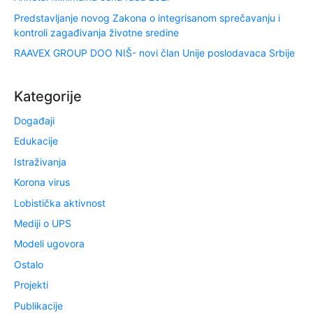
Predstavljanje novog Zakona o integrisanom sprečavanju i
kontroli zagađivanja životne sredine
RAAVEX GROUP DOO NIŠ- novi član Unije poslodavaca Srbije
Kategorije
Događaji
Edukacije
Istraživanja
Korona virus
Lobistička aktivnost
Mediji o UPS
Modeli ugovora
Ostalo
Projekti
Publikacije