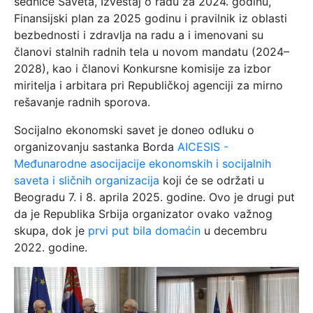
sednice Saveta, Izveštaj o radu za 2024. godinu,
Finansijski plan za 2025 godinu i pravilnik iz oblasti
bezbednosti i zdravlja na radu a i imenovani su
članovi stalnih radnih tela u novom mandatu (2024–
2028), kao i članovi Konkursne komisije za izbor
miritelja i arbitara pri Republičkoj agenciji za mirno
rešavanje radnih sporova.
Socijalno ekonomski savet je doneo odluku o
organizovanju sastanka Borda
AICESIS -
Međunarodne asocijacije ekonomskih i socijalnih
saveta i sličnih organizacija
koji će se održati u
Beogradu 7. i 8. aprila 2025. godine. Ovo je drugi put
da je Republika Srbija organizator ovako važnog
skupa, dok je
prvi put bila domaćin
u decembru
2022. godine.